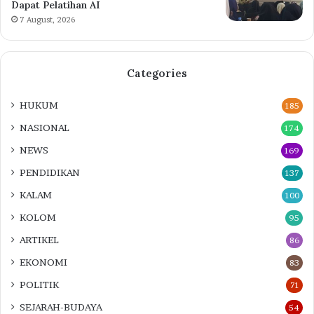
Dapat Pelatihan AI
7 August, 2026
Categories
HUKUM
185
NASIONAL
174
NEWS
169
PENDIDIKAN
137
KALAM
100
KOLOM
95
ARTIKEL
86
EKONOMI
83
POLITIK
71
SEJARAH-BUDAYA
54