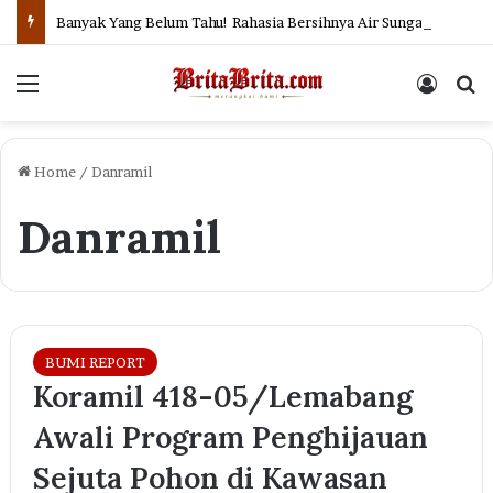
Banyak Yang Belum Tahu! Rahasia Bersihnya Air Sungai dan Selokan di Jepang
Menu
Log In
Se
Home
/
Danramil
Danramil
BUMI REPORT
Koramil 418-05/Lemabang
Awali Program Penghijauan
Sejuta Pohon di Kawasan