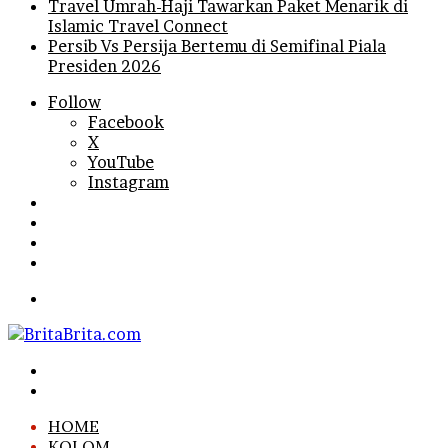
Travel Umrah-Haji Tawarkan Paket Menarik di
Islamic Travel Connect
Persib Vs Persija Bertemu di Semifinal Piala
Presiden 2026
Follow
Facebook
X
YouTube
Instagram
Log
In
Random
Article
Sidebar
Search
for
Menu
Search
for
Log
In
HOME
KOLOM