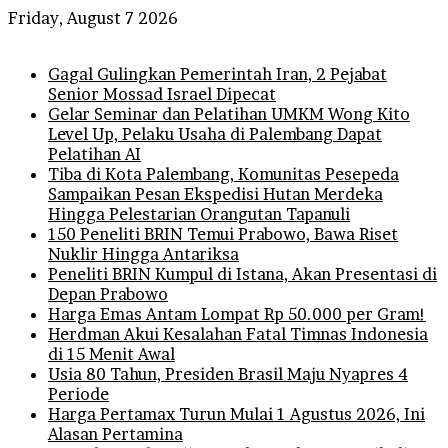
Friday, August 7 2026
Breaking News
Gagal Gulingkan Pemerintah Iran, 2 Pejabat
Senior Mossad Israel Dipecat
Gelar Seminar dan Pelatihan UMKM Wong Kito
Level Up, Pelaku Usaha di Palembang Dapat
Pelatihan AI
Tiba di Kota Palembang, Komunitas Pesepeda
Sampaikan Pesan Ekspedisi Hutan Merdeka
Hingga Pelestarian Orangutan Tapanuli
150 Peneliti BRIN Temui Prabowo, Bawa Riset
Nuklir Hingga Antariksa
Peneliti BRIN Kumpul di Istana, Akan Presentasi di
Depan Prabowo
Harga Emas Antam Lompat Rp 50.000 per Gram!
Herdman Akui Kesalahan Fatal Timnas Indonesia
di 15 Menit Awal
Usia 80 Tahun, Presiden Brasil Maju Nyapres 4
Periode
Harga Pertamax Turun Mulai 1 Agustus 2026, Ini
Alasan Pertamina