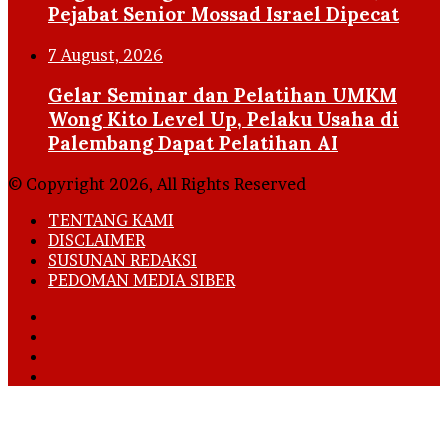
Pejabat Senior Mossad Israel Dipecat
7 August, 2026
Gelar Seminar dan Pelatihan UMKM
Wong Kito Level Up, Pelaku Usaha di
Palembang Dapat Pelatihan AI
© Copyright 2026, All Rights Reserved
TENTANG KAMI
DISCLAIMER
SUSUNAN REDAKSI
PEDOMAN MEDIA SIBER
Facebook
X
YouTube
Instagram
Back
to