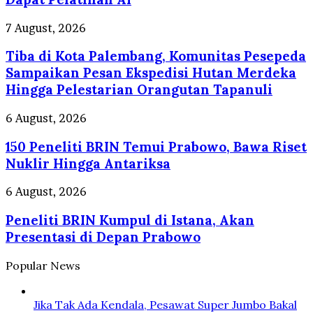
Wong
Kito
Tiba
7 August, 2026
Level
di
Up,
Tiba di Kota Palembang, Komunitas Pesepeda
Kota
Pelaku
Palembang,
Sampaikan Pesan Ekspedisi Hutan Merdeka
Usaha
Komunitas
Hingga Pelestarian Orangutan Tapanuli
di
Pesepeda
Palembang
Sampaikan
150
6 August, 2026
Dapat
Pesan
Peneliti
Pelatihan
Ekspedisi
150 Peneliti BRIN Temui Prabowo, Bawa Riset
BRIN
AI
Hutan
Temui
Nuklir Hingga Antariksa
Merdeka
Prabowo,
Hingga
Bawa
Peneliti
6 August, 2026
Pelestarian
Riset
BRIN
Orangutan
Nuklir
Peneliti BRIN Kumpul di Istana, Akan
Kumpul
Tapanuli
Hingga
di
Presentasi di Depan Prabowo
Antariksa
Istana,
Akan
Popular News
Presentasi
di
Depan
Jika Tak Ada Kendala, Pesawat Super Jumbo Bakal