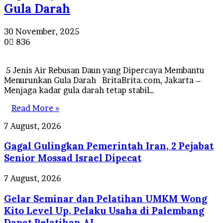
Gula Darah
30 November, 2025
0
836
5 Jenis Air Rebusan Daun yang Dipercaya Membantu
Menurunkan Gula Darah BritaBrita.com, Jakarta –
Menjaga kadar gula darah tetap stabil…
Read More »
Gagal
7 August, 2026
Gulingkan
Gagal Gulingkan Pemerintah Iran, 2 Pejabat
Pemerintah
Iran,
Senior Mossad Israel Dipecat
2
Pejabat
Gelar
7 August, 2026
Senior
Seminar
Mossad
Gelar Seminar dan Pelatihan UMKM Wong
dan
Israel
Pelatihan
Kito Level Up, Pelaku Usaha di Palembang
Dipecat
UMKM
Dapat Pelatihan AI