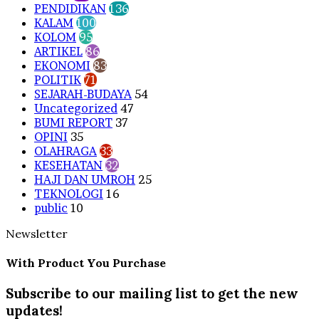
PENDIDIKAN
136
KALAM
100
KOLOM
95
ARTIKEL
86
EKONOMI
83
POLITIK
71
SEJARAH-BUDAYA
54
Uncategorized
47
BUMI REPORT
37
OPINI
35
OLAHRAGA
33
KESEHATAN
32
HAJI DAN UMROH
25
TEKNOLOGI
16
public
10
Newsletter
With Product You Purchase
Subscribe to our mailing list to get the new
updates!