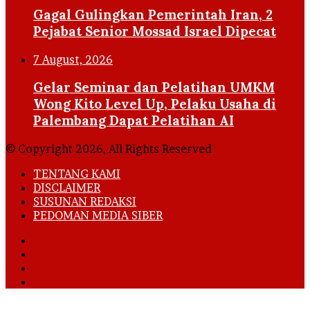
Gagal Gulingkan Pemerintah Iran, 2
Pejabat Senior Mossad Israel Dipecat
7 August, 2026
Gelar Seminar dan Pelatihan UMKM
Wong Kito Level Up, Pelaku Usaha di
Palembang Dapat Pelatihan AI
© Copyright 2026, All Rights Reserved
TENTANG KAMI
DISCLAIMER
SUSUNAN REDAKSI
PEDOMAN MEDIA SIBER
Facebook
X
YouTube
Instagram
Back