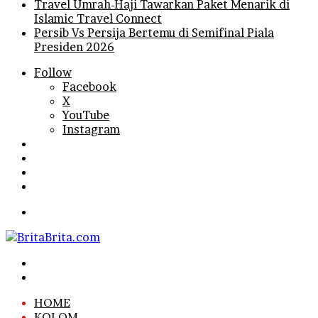
Travel Umrah-Haji Tawarkan Paket Menarik di
Islamic Travel Connect
Persib Vs Persija Bertemu di Semifinal Piala
Presiden 2026
Follow
Facebook
X
YouTube
Instagram
Log
In
Random
Article
Sidebar
Search
for
Menu
Search
for
Log
In
HOME
KOLOM