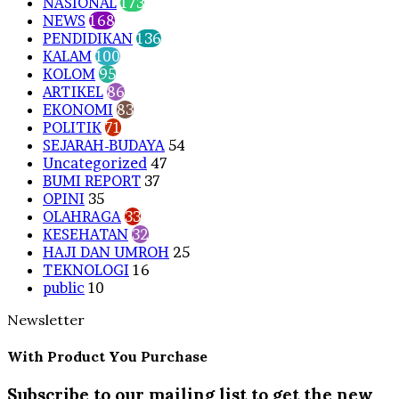
NASIONAL
173
NEWS
168
PENDIDIKAN
136
KALAM
100
KOLOM
95
ARTIKEL
86
EKONOMI
83
POLITIK
71
SEJARAH-BUDAYA
54
Uncategorized
47
BUMI REPORT
37
OPINI
35
OLAHRAGA
33
KESEHATAN
32
HAJI DAN UMROH
25
TEKNOLOGI
16
public
10
Newsletter
With Product You Purchase
Subscribe to our mailing list to get the new