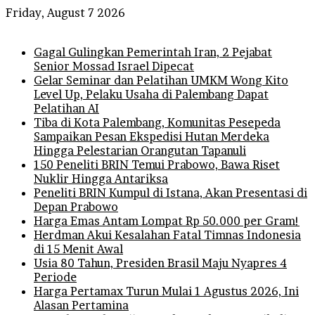
Friday, August 7 2026
Breaking News
Gagal Gulingkan Pemerintah Iran, 2 Pejabat
Senior Mossad Israel Dipecat
Gelar Seminar dan Pelatihan UMKM Wong Kito
Level Up, Pelaku Usaha di Palembang Dapat
Pelatihan AI
Tiba di Kota Palembang, Komunitas Pesepeda
Sampaikan Pesan Ekspedisi Hutan Merdeka
Hingga Pelestarian Orangutan Tapanuli
150 Peneliti BRIN Temui Prabowo, Bawa Riset
Nuklir Hingga Antariksa
Peneliti BRIN Kumpul di Istana, Akan Presentasi di
Depan Prabowo
Harga Emas Antam Lompat Rp 50.000 per Gram!
Herdman Akui Kesalahan Fatal Timnas Indonesia
di 15 Menit Awal
Usia 80 Tahun, Presiden Brasil Maju Nyapres 4
Periode
Harga Pertamax Turun Mulai 1 Agustus 2026, Ini
Alasan Pertamina