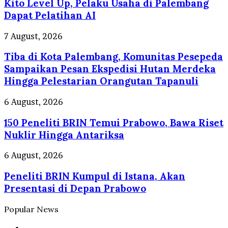
Pelatihan
Kito Level Up, Pelaku Usaha di Palembang
Dipecat
UMKM
Dapat Pelatihan AI
Wong
Kito
Tiba
7 August, 2026
Level
di
Up,
Tiba di Kota Palembang, Komunitas Pesepeda
Kota
Pelaku
Palembang,
Sampaikan Pesan Ekspedisi Hutan Merdeka
Usaha
Komunitas
Hingga Pelestarian Orangutan Tapanuli
di
Pesepeda
Palembang
Sampaikan
150
6 August, 2026
Dapat
Pesan
Peneliti
Pelatihan
Ekspedisi
150 Peneliti BRIN Temui Prabowo, Bawa Riset
BRIN
AI
Hutan
Temui
Nuklir Hingga Antariksa
Merdeka
Prabowo,
Hingga
Bawa
Peneliti
6 August, 2026
Pelestarian
Riset
BRIN
Orangutan
Nuklir
Peneliti BRIN Kumpul di Istana, Akan
Kumpul
Tapanuli
Hingga
di
Presentasi di Depan Prabowo
Antariksa
Istana,
Akan
Popular News
Presentasi
di