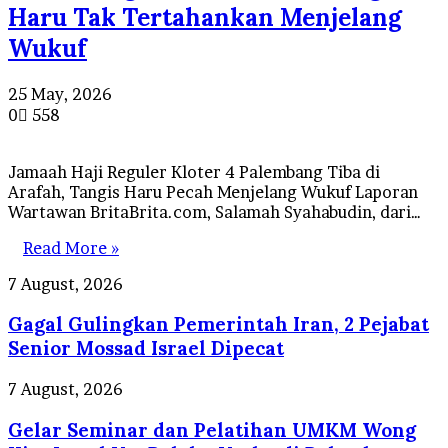
Haru Tak Tertahankan Menjelang
Wukuf
25 May, 2026
0
558
Jamaah Haji Reguler Kloter 4 Palembang Tiba di
Arafah, Tangis Haru Pecah Menjelang Wukuf Laporan
Wartawan BritaBrita.com, Salamah Syahabudin, dari…
Read More »
Gagal
7 August, 2026
Gulingkan
Gagal Gulingkan Pemerintah Iran, 2 Pejabat
Pemerintah
Iran,
Senior Mossad Israel Dipecat
2
Pejabat
Gelar
7 August, 2026
Senior
Seminar
Mossad
Gelar Seminar dan Pelatihan UMKM Wong
dan
Israel