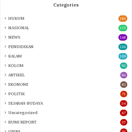
Categories
HUKUM
185
NASIONAL
173
NEWS
168
PENDIDIKAN
136
KALAM
100
KOLOM
95
ARTIKEL
86
EKONOMI
83
POLITIK
71
SEJARAH-BUDAYA
54
Uncategorized
47
BUMI REPORT
37
OPINI
35