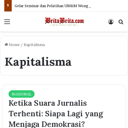
Gelar Seminar dan Pelatihan UMKM Wong Kito Level Up, Pelaku Usaha di Palembang Dapat Pelatihan AI
Menu
Log In
Se
Home
/
Kapitalisma
Kapitalisma
NASIONAL
Ketika Suara Jurnalis
Terhenti: Siapa Lagi yang
Menjaga Demokrasi?