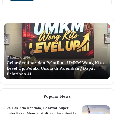
Gelar
Ti
Seminar
di
dan
Ko
Pelatihan
Pa
UMKM
Ko
Wong
Pe
Kito
Sa
7 August, 2026
Gelar Seminar dan Pelatihan UMKM Wong Kito
Level
Pe
Level Up, Pelaku Usaha di Palembang Dapat
Up,
Ek
Pelatihan AI
Pelaku
Hu
Usaha
Me
di
Hi
Palembang
Pe
Dapat
Or
Popular News
Pelatihan
Ta
AI
Jika Tak Ada Kendala, Pesawat Super
Jumbo Bakal Mendarat di Bandara Soetta