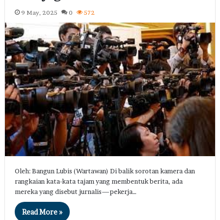
9 May, 2025
0
572
Oleh: Bangun Lubis (Wartawan) Di balik sorotan kamera dan
rangkaian kata-kata tajam yang membentuk berita, ada
mereka yang disebut jurnalis—pekerja…
Read More »