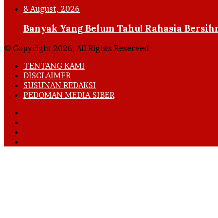
8 August, 2026
Banyak Yang Belum Tahu! Rahasia Bersihn
© Copyright 2026, All Rights Reserved
TENTANG KAMI
DISCLAIMER
SUSUNAN REDAKSI
PEDOMAN MEDIA SIBER
Facebook
X
YouTube
Instagram
Back
to
top
button