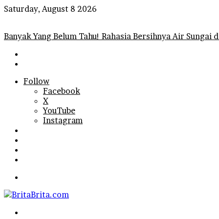
Saturday, August 8 2026
Breaking News
Banyak Yang Belum Tahu! Rahasia Bersihnya Air Sungai d
Follow
Facebook
X
YouTube
Instagram
Log
In
Random
Article
Sidebar
Search
for
Menu
Search