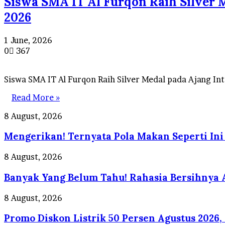
Siswa SMA IT Al Furqon Raih Silver 
2026
1 June, 2026
0
367
Siswa SMA IT Al Furqon Raih Silver Medal pada Ajang I
Read More »
Mengerikan!
8 August, 2026
Ternyata
Mengerikan! Ternyata Pola Makan Seperti Ini
Pola
Makan
Seperti
Banyak
8 August, 2026
Ini
Yang
Bisa
Banyak Yang Belum Tahu! Rahasia Bersihnya A
Belum
Memicu
Tahu!
Kanker
Rahasia
Promo
8 August, 2026
Usus
Bersihnya
Diskon
Besar
Air
Promo Diskon Listrik 50 Persen Agustus 2026,
Listrik