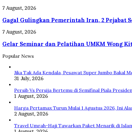
Sungai
50
dan
Persen
Gagal
7 August, 2026
Selokan
Agustus
Gulingkan
di
2026,
Gagal Gulingkan Pemerintah Iran, 2 Pejabat S
Pemerintah
Jepang
Cek
Iran,
Syaratnya
2
Gelar
7 August, 2026
Pejabat
Seminar
Senior
Gelar Seminar dan Pelatihan UMKM Wong Kito
dan
Mossad
Pelatihan
Israel
UMKM
Popular News
Dipecat
Wong
Kito
Jika Tak Ada Kendala, Pesawat Super Jumbo Bakal M
Level
31 July, 2026
Up,
Pelaku
Persib Vs Persija Bertemu di Semifinal Piala Preside
Usaha
1 August, 2026
di
Palembang
Harga Pertamax Turun Mulai 1 Agustus 2026, Ini Al
Dapat
2 August, 2026
Pelatihan
AI
Travel Umrah-Haji Tawarkan Paket Menarik di Isla
1 August, 2026