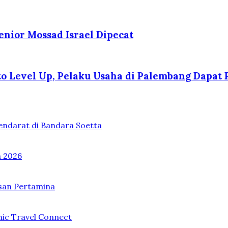
enior Mossad Israel Dipecat
 Level Up, Pelaku Usaha di Palembang Dapat P
endarat di Bandara Soetta
n 2026
asan Pertamina
mic Travel Connect