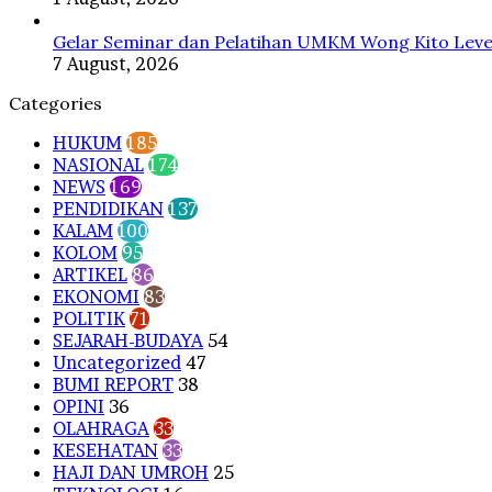
Gelar Seminar dan Pelatihan UMKM Wong Kito Level
7 August, 2026
Categories
HUKUM
185
NASIONAL
174
NEWS
169
PENDIDIKAN
137
KALAM
100
KOLOM
95
ARTIKEL
86
EKONOMI
83
POLITIK
71
SEJARAH-BUDAYA
54
Uncategorized
47
BUMI REPORT
38
OPINI
36
OLAHRAGA
33
KESEHATAN
33
HAJI DAN UMROH
25