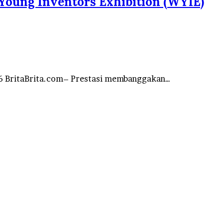
 Young Inventors Exhibition (WYIE)
026 BritaBrita.com– Prestasi membanggakan…