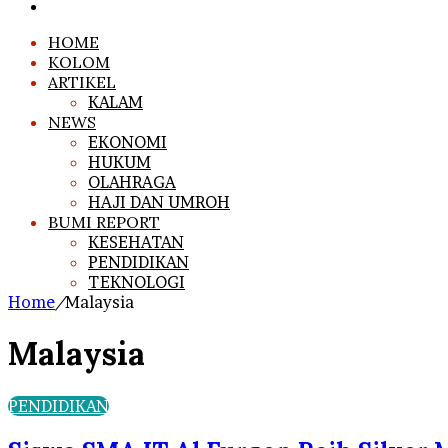
for
Log
In
HOME
KOLOM
ARTIKEL
KALAM
NEWS
EKONOMI
HUKUM
OLAHRAGA
HAJI DAN UMROH
BUMI REPORT
KESEHATAN
PENDIDIKAN
TEKNOLOGI
Home
/
Malaysia
Malaysia
PENDIDIKAN