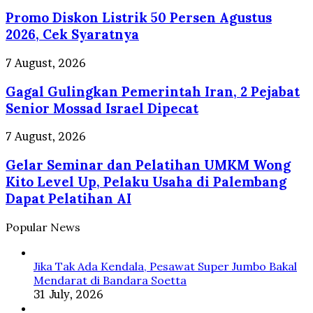
Diskon
Sungai
Promo Diskon Listrik 50 Persen Agustus
Listrik
dan
50
2026, Cek Syaratnya
Selokan
Persen
di
Agustus
Gagal
7 August, 2026
Jepang
2026,
Gulingkan
Cek
Gagal Gulingkan Pemerintah Iran, 2 Pejabat
Pemerintah
Syaratnya
Iran,
Senior Mossad Israel Dipecat
2
Pejabat
Gelar
7 August, 2026
Senior
Seminar
Mossad
Gelar Seminar dan Pelatihan UMKM Wong
dan
Israel
Pelatihan
Kito Level Up, Pelaku Usaha di Palembang
Dipecat
UMKM
Dapat Pelatihan AI
Wong
Kito
Popular News
Level
Up,
Pelaku
Jika Tak Ada Kendala, Pesawat Super Jumbo Bakal
Usaha
Mendarat di Bandara Soetta
di
31 July, 2026
Palembang