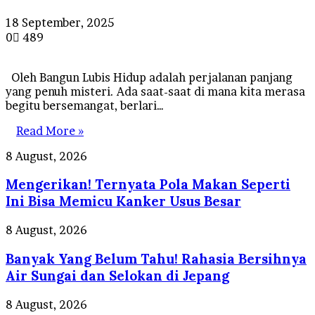
18 September, 2025
0
489
Oleh Bangun Lubis Hidup adalah perjalanan panjang
yang penuh misteri. Ada saat-saat di mana kita merasa
begitu bersemangat, berlari…
Read More »
Mengerikan!
8 August, 2026
Ternyata
Mengerikan! Ternyata Pola Makan Seperti
Pola
Makan
Ini Bisa Memicu Kanker Usus Besar
Seperti
Ini
Banyak
8 August, 2026
Bisa
Yang
Memicu
Banyak Yang Belum Tahu! Rahasia Bersihnya
Belum
Kanker
Tahu!
Air Sungai dan Selokan di Jepang
Usus
Rahasia
Besar
Bersihnya
Promo
8 August, 2026
Air