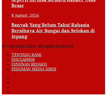
Besar
8 August, 2026
Banyak Yang Belum Tahu! Rahasia
Bersihnya Air Sungai dan Selokan di
Jepang
© Copyright 2026, All Rights Reserved
TENTANG KAMI
DISCLAIMER
SUSUNAN REDAKSI
PEDOMAN MEDIA SIBER
Facebook
X
YouTube
Instagram
Back
to