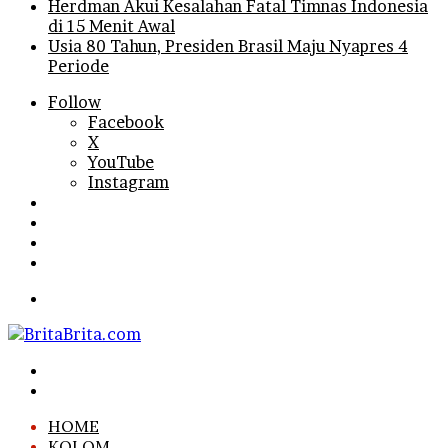
Herdman Akui Kesalahan Fatal Timnas Indonesia
di 15 Menit Awal
Usia 80 Tahun, Presiden Brasil Maju Nyapres 4
Periode
Follow
Facebook
X
YouTube
Instagram
Log
In
Random
Article
Sidebar
Search
for
Menu
Search
for
Log
In
HOME
KOLOM