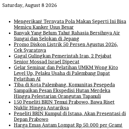
Saturday, August 8 2026
Breaking News
Mengerikan! Ternyata Pola Makan Seperti Ini Bisa
Memicu Kanker Usus Besar
Banyak Yang Belum Tahu! Rahasia Bersihnya Air
Sungai dan Selokan di Jepang
Promo Diskon Listrik 50 Persen Agustus 2026,
Cek Syaratnya
Gagal Gulingkan Pemerintah Iran, 2 Pejabat
Senior Mossad Israel Dipecat
Gelar Seminar dan Pelatihan UMKM Wong Kito
Level Up, Pelaku Usaha di Palembang Dapat
Pelatihan AI
Tiba di Kota Palembang, Komunitas Pesepeda
Sampaikan Pesan Ekspedisi Hutan Merdeka
Hingga Pelestarian Orangutan Tapanuli
150 Peneliti BRIN Temui Prabowo, Bawa Riset
Nuklir Hingga Antariksa
Peneliti BRIN Kumpul di Istana, Akan Presentasi di
Depan Prabowo
Harga Emas Antam Lompat Rp 50.000 per Gram!