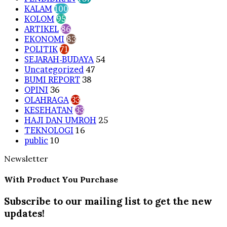
KALAM
100
KOLOM
95
ARTIKEL
86
EKONOMI
83
POLITIK
71
SEJARAH-BUDAYA
54
Uncategorized
47
BUMI REPORT
38
OPINI
36
OLAHRAGA
33
KESEHATAN
33
HAJI DAN UMROH
25
TEKNOLOGI
16
public
10
Newsletter
With Product You Purchase
Subscribe to our mailing list to get the new
updates!