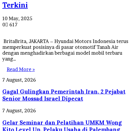
Terkini
10 May, 2025
0
617
BritaBrita, JAKARTA – Hyundai Motors Indonesia terus
memperkuat posisinya di pasar otomotif Tanah Air
dengan menghadirkan berbagai model mobil terbaru
yang…
Read More »
Gagal
7 August, 2026
Gulingkan
Gagal Gulingkan Pemerintah Iran, 2 Pejabat
Pemerintah
Iran,
Senior Mossad Israel Dipecat
2
Pejabat
Gelar
7 August, 2026
Senior
Seminar
Mossad
Gelar Seminar dan Pelatihan UMKM Wong
dan
Israel
Pelatihan
Kito Level Up, Pelaku Usaha di Palembang