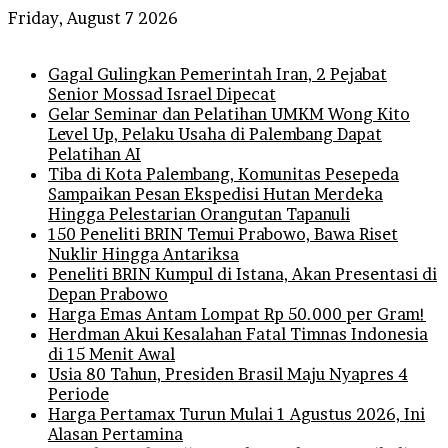
Friday, August 7 2026
Breaking News
Gagal Gulingkan Pemerintah Iran, 2 Pejabat
Senior Mossad Israel Dipecat
Gelar Seminar dan Pelatihan UMKM Wong Kito
Level Up, Pelaku Usaha di Palembang Dapat
Pelatihan AI
Tiba di Kota Palembang, Komunitas Pesepeda
Sampaikan Pesan Ekspedisi Hutan Merdeka
Hingga Pelestarian Orangutan Tapanuli
150 Peneliti BRIN Temui Prabowo, Bawa Riset
Nuklir Hingga Antariksa
Peneliti BRIN Kumpul di Istana, Akan Presentasi di
Depan Prabowo
Harga Emas Antam Lompat Rp 50.000 per Gram!
Herdman Akui Kesalahan Fatal Timnas Indonesia
di 15 Menit Awal
Usia 80 Tahun, Presiden Brasil Maju Nyapres 4
Periode
Harga Pertamax Turun Mulai 1 Agustus 2026, Ini
Alasan Pertamina