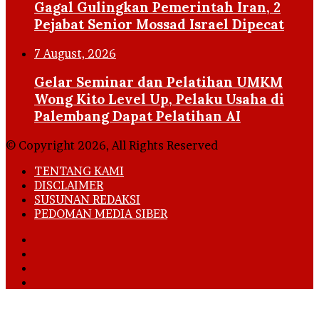
Gagal Gulingkan Pemerintah Iran, 2
Pejabat Senior Mossad Israel Dipecat
7 August, 2026
Gelar Seminar dan Pelatihan UMKM
Wong Kito Level Up, Pelaku Usaha di
Palembang Dapat Pelatihan AI
© Copyright 2026, All Rights Reserved
TENTANG KAMI
DISCLAIMER
SUSUNAN REDAKSI
PEDOMAN MEDIA SIBER
Facebook
X
YouTube
Instagram
Back