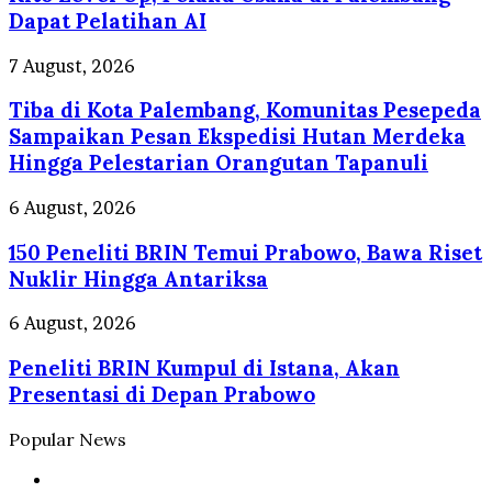
Dipecat
UMKM
Dapat Pelatihan AI
Wong
Kito
Tiba
7 August, 2026
Level
di
Up,
Tiba di Kota Palembang, Komunitas Pesepeda
Kota
Pelaku
Palembang,
Sampaikan Pesan Ekspedisi Hutan Merdeka
Usaha
Komunitas
Hingga Pelestarian Orangutan Tapanuli
di
Pesepeda
Palembang
Sampaikan
150
6 August, 2026
Dapat
Pesan
Peneliti
Pelatihan
Ekspedisi
150 Peneliti BRIN Temui Prabowo, Bawa Riset
BRIN
AI
Hutan
Temui
Nuklir Hingga Antariksa
Merdeka
Prabowo,
Hingga
Bawa
Peneliti
6 August, 2026
Pelestarian
Riset
BRIN
Orangutan
Nuklir
Peneliti BRIN Kumpul di Istana, Akan
Kumpul
Tapanuli
Hingga
di
Presentasi di Depan Prabowo
Antariksa
Istana,
Akan
Popular News
Presentasi
di