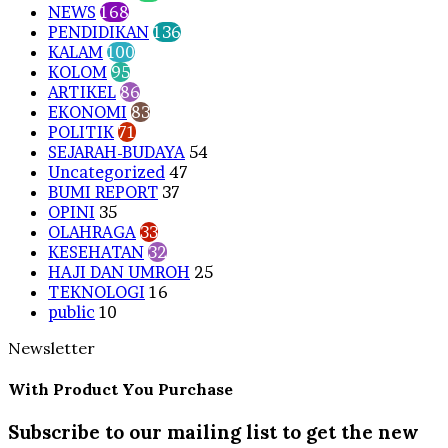
NEWS
168
PENDIDIKAN
136
KALAM
100
KOLOM
95
ARTIKEL
86
EKONOMI
83
POLITIK
71
SEJARAH-BUDAYA
54
Uncategorized
47
BUMI REPORT
37
OPINI
35
OLAHRAGA
33
KESEHATAN
32
HAJI DAN UMROH
25
TEKNOLOGI
16
public
10
Newsletter
With Product You Purchase
Subscribe to our mailing list to get the new