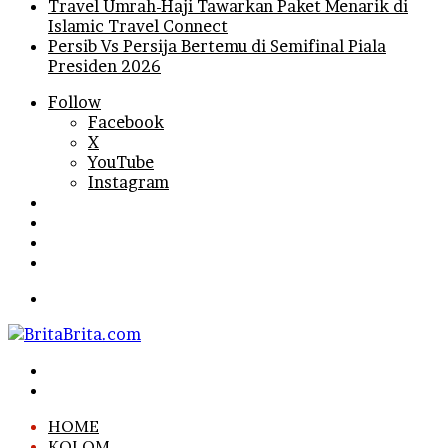
Travel Umrah-Haji Tawarkan Paket Menarik di
Islamic Travel Connect
Persib Vs Persija Bertemu di Semifinal Piala
Presiden 2026
Follow
Facebook
X
YouTube
Instagram
Log
In
Random
Article
Sidebar
Search
for
Menu
Search
for
Log
In
HOME
KOLOM