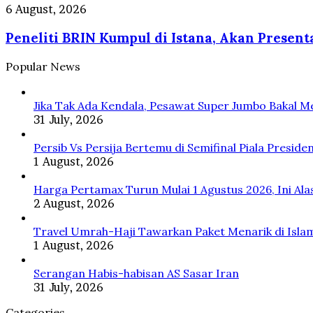
Palembang
Ekspedisi
Prabowo,
Peneliti
6 August, 2026
Dapat
Hutan
Bawa
BRIN
Pelatihan
Merdeka
Riset
Peneliti BRIN Kumpul di Istana, Akan Present
Kumpul
AI
Hingga
Nuklir
di
Pelestarian
Hingga
Istana,
Popular News
Orangutan
Antariksa
Akan
Tapanuli
Presentasi
Jika Tak Ada Kendala, Pesawat Super Jumbo Bakal M
di
31 July, 2026
Depan
Prabowo
Persib Vs Persija Bertemu di Semifinal Piala Preside
1 August, 2026
Harga Pertamax Turun Mulai 1 Agustus 2026, Ini Al
2 August, 2026
Travel Umrah-Haji Tawarkan Paket Menarik di Isla
1 August, 2026
Serangan Habis-habisan AS Sasar Iran
31 July, 2026
Categories