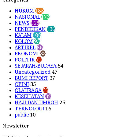
HUKUM
185
NASIONAL
173
NEWS
168
PENDIDIKAN
136
KALAM
100
KOLOM
95
ARTIKEL
86
EKONOMI
83
POLITIK
71
SEJARAH-BUDAYA
54
Uncategorized
47
BUMI REPORT
37
OPINI
35
OLAHRAGA
33
KESEHATAN
32
HAJI DAN UMROH
25
TEKNOLOGI
16
public
10
Newsletter