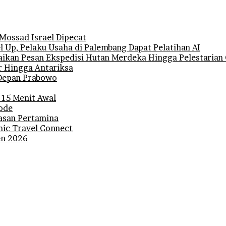
 Mossad Israel Dipecat
 Up, Pelaku Usaha di Palembang Dapat Pelatihan AI
ikan Pesan Ekspedisi Hutan Merdeka Hingga Pelestarian 
r Hingga Antariksa
i Depan Prabowo
 15 Menit Awal
iode
lasan Pertamina
mic Travel Connect
den 2026