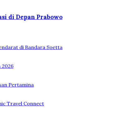
asi di Depan Prabowo
endarat di Bandara Soetta
n 2026
asan Pertamina
mic Travel Connect