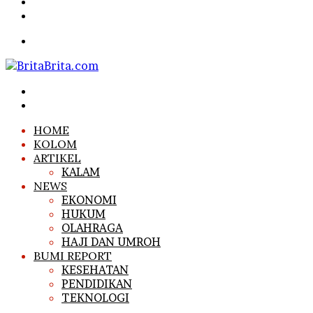
Article
Sidebar
Search
for
Menu
Search
for
Log
In
HOME
KOLOM
ARTIKEL
KALAM
NEWS
EKONOMI
HUKUM
OLAHRAGA
HAJI DAN UMROH
BUMI REPORT
KESEHATAN
PENDIDIKAN
TEKNOLOGI