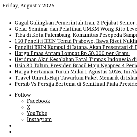
Friday, August 7 2026
Breaking News
Gagal Gulingkan Pemerintah Iran, 2 Pejabat Senior
Gelar Seminar dan Pelatihan UMKM Wong Kito Level
Tiba di Kota Palembang, Komunitas Pesepeda Sampa
150 Peneliti BRIN Temui Prabowo, Bawa Riset Nukli
Peneliti BRIN Kumpul di Istana, Akan Presentasi d
Harga Emas Antam Lompat Rp 50.000 per Gram!
Herdman Akui Kesalahan Fatal Timnas Indonesia di
Usia 80 Tahun, Presiden Brasil Maju Nyapres 4 Per
Harga Pertamax Turun Mulai 1 Agustus 2026, Ini A
Travel Umrah-Haji Tawarkan Paket Menarik di Isla
Persib Vs Persija Bertemu di Semifinal Piala Presi
Follow
Facebook
X
YouTube
Instagram
Log
In
Random