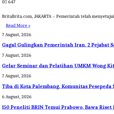
0
647
BritaBrita.com, JAKARTA – Pemerintah telah menyetuju
Read More »
Gagal
7 August, 2026
Gulingkan
Gagal Gulingkan Pemerintah Iran, 2 Pejabat S
Pemerintah
Iran,
2
Gelar
7 August, 2026
Pejabat
Seminar
Senior
Gelar Seminar dan Pelatihan UMKM Wong Kito
dan
Mossad
Pelatihan
Israel
UMKM
Tiba
7 August, 2026
Dipecat
Wong
di
Kito
Tiba di Kota Palembang, Komunitas Pesepeda
Kota
Level
Palembang,
Up,
Komunitas
150
6 August, 2026
Pelaku
Pesepeda
Peneliti
Usaha
Sampaikan
150 Peneliti BRIN Temui Prabowo, Bawa Riset
BRIN
di
Pesan
Temui