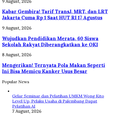
Kabar
9 August, 2026
Tetapkan
Gembira!
Syarat
Kabar Gembira! Tarif TransJ, MRT, dan LRT
Tarif
TransJ,
Jakarta Cuma Rp 1 Saat HUT RI 17 Agustus
MRT,
dan
Wujudkan
9 August, 2026
LRT
Pendidikan
Jakarta
Wujudkan Pendidikan Merata, 60 Siswa
Merata,
Cuma
60
Sekolah Rakyat Diberangkatkan ke OKI
Rp
Siswa
1
Sekolah
Mengerikan!
8 August, 2026
Saat
Rakyat
Ternyata
HUT
Diberangkatkan
Mengerikan! Ternyata Pola Makan Seperti
Pola
RI
ke
Makan
Ini Bisa Memicu Kanker Usus Besar
17
OKI
Seperti
Agustus
Ini
Popular News
Bisa
Memicu
Kanker
Gelar Seminar dan Pelatihan UMKM Wong Kito
Usus
Level Up, Pelaku Usaha di Palembang Dapat
Besar
Pelatihan AI
7 August, 2026