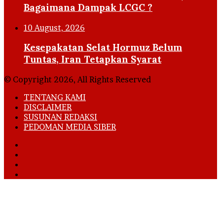
Bagaimana Dampak LCGC ?
10 August, 2026
Kesepakatan Selat Hormuz Belum
Tuntas, Iran Tetapkan Syarat
© Copyright 2026, All Rights Reserved
TENTANG KAMI
DISCLAIMER
SUSUNAN REDAKSI
PEDOMAN MEDIA SIBER
Facebook
X
YouTube
Instagram
Back
to
top