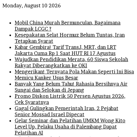
Monday, August 10 2026
Breaking News
Mobil China Murah Bermunculan, Bagaimana
Dampak LCGC ?
Kesepakatan Selat Hormuz Belum Tuntas, Iran
Tetapkan Syarat
Kabar Gembira! Tarif TransJ, MRT, dan LRT
Jakarta Cuma Rp 1 Saat HUT RI 17 Agustus
Wujudkan Pendidikan Merata, 60 Siswa Sekolah
Rakyat Diberangkatkan ke OKI
Mengerikan! Ternyata Pola Makan Seperti Ini Bisa
Memicu Kanker Usus Besar
Banyak Yang Belum Tahu! Rahasia Bersihnya Air
Sungai dan Selokan di Jepang
Promo Diskon Listrik 50 Persen Agustus 2026,
Cek Syaratnya
Gagal Gulingkan Pemerintah Iran, 2 Pejabat
Senior Mossad Israel Dipecat
Gelar Seminar dan Pelatihan UMKM Wong Kito
Level Up, Pelaku Usaha di Palembang Dapat
Pelatihan AI