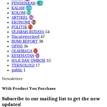
PENDIDIKAN
138
KALAM
100
KOLOM
95
ARTIKEL
86
EKONOMI
84
POLITIK
71
SEJARAH-BUDAYA
54
Uncategorized
47
BUMI REPORT
38
OPINI
36
OLAHRAGA
33
KESEHATAN
33
HAJI DAN UMROH
25
TEKNOLOGI
17
public
1
Newsletter
With Product You Purchase
Subscribe to our mailing list to get the new
updates!