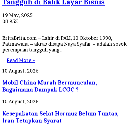
Tangguh di Balik Layar Bisnis
19 May, 2025
0
955
BritaBrita.com – Lahir di PALI, 10 Oktober 1990,
Patmawana – akrab disapa Naya Syafar – adalah sosok
perempuan tangguh yang…
Read More »
Mobil
10 August, 2026
China
Mobil China Murah Bermunculan,
Murah
Bermunculan,
Bagaimana Dampak LCGC ?
Bagaimana
Dampak
Kesepakatan
10 August, 2026
LCGC
Selat
?
Kesepakatan Selat Hormuz Belum Tuntas,
Hormuz
Belum
Iran Tetapkan Syarat
Tuntas,
Iran