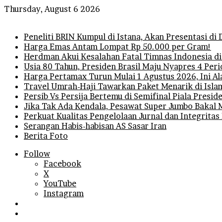
Thursday, August 6 2026
Breaking News
Peneliti BRIN Kumpul di Istana, Akan Presentasi d
Harga Emas Antam Lompat Rp 50.000 per Gram!
Herdman Akui Kesalahan Fatal Timnas Indonesia di
Usia 80 Tahun, Presiden Brasil Maju Nyapres 4 Per
Harga Pertamax Turun Mulai 1 Agustus 2026, Ini A
Travel Umrah-Haji Tawarkan Paket Menarik di Isla
Persib Vs Persija Bertemu di Semifinal Piala Presi
Jika Tak Ada Kendala, Pesawat Super Jumbo Bakal 
Perkuat Kualitas Pengelolaan Jurnal dan Integritas
Serangan Habis-habisan AS Sasar Iran
Berita Foto
Follow
Facebook
X
YouTube
Instagram
Log
In
Random