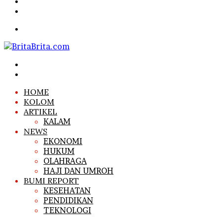
Article
Sidebar
Search
for
Menu
Search
for
Log
In
HOME
KOLOM
ARTIKEL
KALAM
NEWS
EKONOMI
HUKUM
OLAHRAGA
HAJI DAN UMROH
BUMI REPORT
KESEHATAN
PENDIDIKAN
TEKNOLOGI