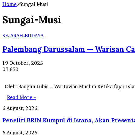
Home
/
Sungai-Musi
Sungai-Musi
SEJARAH-BUDAYA
Palembang Darussalam — Warisan Ca
19 October, 2025
0
630
Oleh: Bangun Lubis – Wartawan Muslim Ketika fajar Islam
Read More »
Peneliti
6 August, 2026
BRIN
Peneliti BRIN Kumpul di Istana, Akan Present
Kumpul
di
Istana,
Harga
6 August, 2026