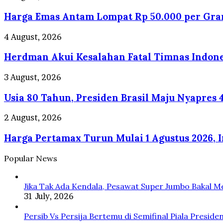
Akan
Emas
Presentasi
Harga Emas Antam Lompat Rp 50.000 per Gra
Antam
di
Lompat
Depan
Rp
Herdman
4 August, 2026
Prabowo
50.000
Akui
per
Herdman Akui Kesalahan Fatal Timnas Indones
Kesalahan
Gram!
Fatal
Timnas
Usia
3 August, 2026
Indonesia
80
di
Usia 80 Tahun, Presiden Brasil Maju Nyapres 
Tahun,
15
Presiden
Menit
Brasil
Harga
2 August, 2026
Awal
Maju
Pertamax
Nyapres
Harga Pertamax Turun Mulai 1 Agustus 2026, 
Turun
4
Mulai
Periode
1
Popular News
Agustus
2026,
Jika Tak Ada Kendala, Pesawat Super Jumbo Bakal M
Ini
31 July, 2026
Alasan
Pertamina
Persib Vs Persija Bertemu di Semifinal Piala Preside