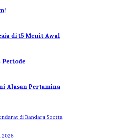
m!
ia di 15 Menit Awal
4 Periode
Ini Alasan Pertamina
endarat di Bandara Soetta
n 2026