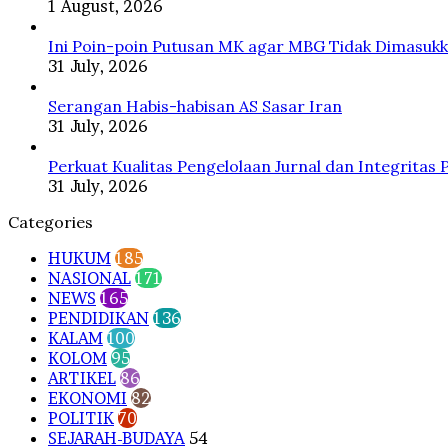
1 August, 2026
Ini Poin-poin Putusan MK agar MBG Tidak Dimasuk
31 July, 2026
Serangan Habis-habisan AS Sasar Iran
31 July, 2026
Perkuat Kualitas Pengelolaan Jurnal dan Integritas 
31 July, 2026
Categories
HUKUM
185
NASIONAL
171
NEWS
165
PENDIDIKAN
136
KALAM
100
KOLOM
95
ARTIKEL
86
EKONOMI
82
POLITIK
70
SEJARAH-BUDAYA
54