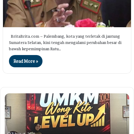
BritaBrita.com – Palembang, kota yang terletak di jantung
Sumatera Selatan, kini tengah mengalami perubahan besar di
bawah kepemimpinan Ratu…
Read More »
Gelar
Ti
Seminar
di
dan
Ko
Pelatihan
Pa
UMKM
Ko
Wong
Pe
Kito
Sa
7 August, 2026