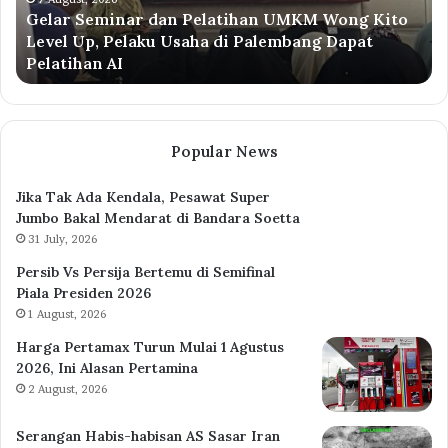
Gelar Seminar dan Pelatihan UMKM Wong Kito
Level
Pe
Level Up, Pelaku Usaha di Palembang Dapat
Up,
Ek
Pelatihan AI
Pelaku
Hu
Usaha
Me
di
Hi
Palembang
Pe
Dapat
Or
Popular News
Pelatihan
Ta
AI
Jika Tak Ada Kendala, Pesawat Super
Jumbo Bakal Mendarat di Bandara Soetta
31 July, 2026
Persib Vs Persija Bertemu di Semifinal
Piala Presiden 2026
1 August, 2026
Harga Pertamax Turun Mulai 1 Agustus
2026, Ini Alasan Pertamina
2 August, 2026
Serangan Habis-habisan AS Sasar Iran