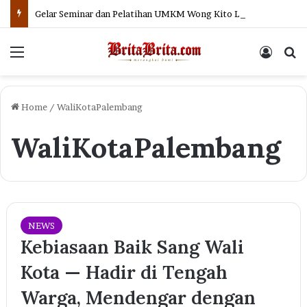
Gelar Seminar dan Pelatihan UMKM Wong Kito Level Up, Pelaku Usaha di Palembang Dapat Pelatihan AI
Menu
Log In
Se
Home
/
WaliKotaPalembang
WaliKotaPalembang
NEWS
Kebiasaan Baik Sang Wali
Kota — Hadir di Tengah
Warga, Mendengar dengan