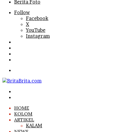
Berita Foto
Follow
Facebook
X
YouTube
Instagram
Log
In
Random
Article
Sidebar
Search
for
Menu
Search
for
Log
In
HOME
KOLOM
ARTIKEL
KALAM
NEWS