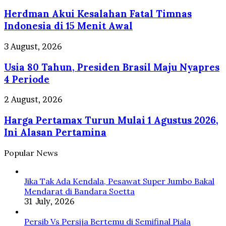
per
Akui
Gram!
Herdman Akui Kesalahan Fatal Timnas
Kesalahan
Fatal
Indonesia di 15 Menit Awal
Timnas
Indonesia
Usia
3 August, 2026
di
80
15
Usia 80 Tahun, Presiden Brasil Maju Nyapres
Tahun,
Menit
Presiden
4 Periode
Awal
Brasil
Maju
Harga
2 August, 2026
Nyapres
Pertamax
4
Harga Pertamax Turun Mulai 1 Agustus 2026,
Turun
Periode
Mulai
Ini Alasan Pertamina
1
Agustus
Popular News
2026,
Ini
Alasan
Jika Tak Ada Kendala, Pesawat Super Jumbo Bakal
Pertamina
Mendarat di Bandara Soetta
31 July, 2026
Persib Vs Persija Bertemu di Semifinal Piala