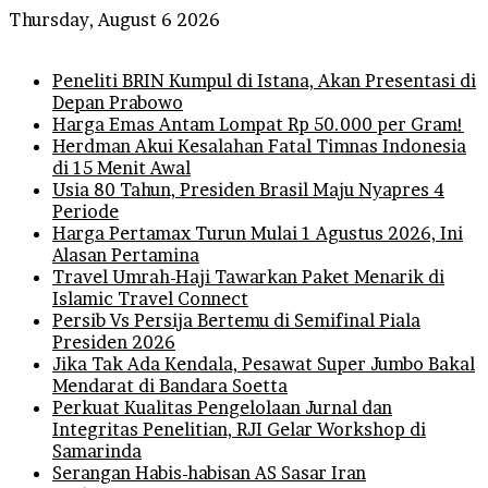
Thursday, August 6 2026
Breaking News
Peneliti BRIN Kumpul di Istana, Akan Presentasi di
Depan Prabowo
Harga Emas Antam Lompat Rp 50.000 per Gram!
Herdman Akui Kesalahan Fatal Timnas Indonesia
di 15 Menit Awal
Usia 80 Tahun, Presiden Brasil Maju Nyapres 4
Periode
Harga Pertamax Turun Mulai 1 Agustus 2026, Ini
Alasan Pertamina
Travel Umrah-Haji Tawarkan Paket Menarik di
Islamic Travel Connect
Persib Vs Persija Bertemu di Semifinal Piala
Presiden 2026
Jika Tak Ada Kendala, Pesawat Super Jumbo Bakal
Mendarat di Bandara Soetta
Perkuat Kualitas Pengelolaan Jurnal dan
Integritas Penelitian, RJI Gelar Workshop di
Samarinda
Serangan Habis-habisan AS Sasar Iran