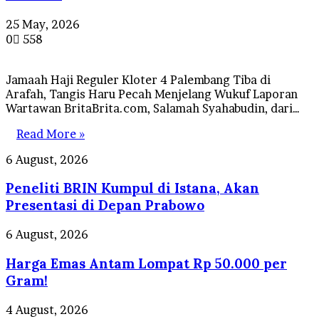
25 May, 2026
0
558
Jamaah Haji Reguler Kloter 4 Palembang Tiba di
Arafah, Tangis Haru Pecah Menjelang Wukuf Laporan
Wartawan BritaBrita.com, Salamah Syahabudin, dari…
Read More »
Peneliti
6 August, 2026
BRIN
Peneliti BRIN Kumpul di Istana, Akan
Kumpul
di
Presentasi di Depan Prabowo
Istana,
Akan
Harga
6 August, 2026
Presentasi
Emas
di
Harga Emas Antam Lompat Rp 50.000 per
Antam
Depan
Lompat
Gram!
Prabowo
Rp
50.000
Herdman
4 August, 2026