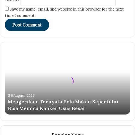
Save my name, email, and website in this browser for the next
time I comment.
Mengerikan!
Ternyata
Pola
Makan
Seperti
Ini
Bisa
Memicu
8 August, 2026
Mengerikan! Ternyata Pola Makan Seperti Ini
Kanker
Bisa Memicu Kanker Usus Besar
Usus
Besar
Popular News