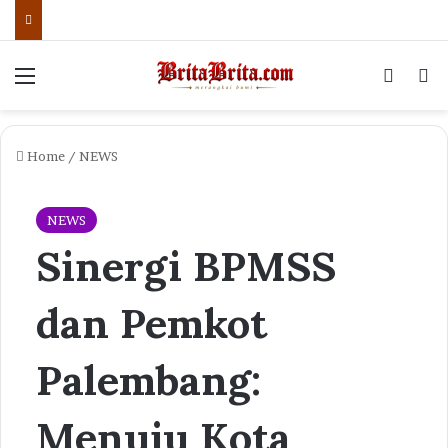
Menu
Log In
Se
Home
/
NEWS
NEWS
Sinergi BPMSS
dan Pemkot
Palembang:
Menuju Kota