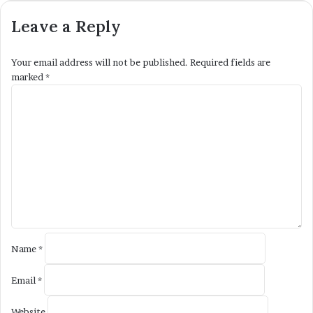
Leave a Reply
Your email address will not be published.
Required fields are
marked
*
C
o
m
m
e
n
t
*
Name
*
Email
*
Website