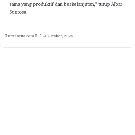
sama yang produktif dan berkelanjutan,” tutup Albar
Sentosa
Send
BritaBrita.com
21 October, 2025
an
email