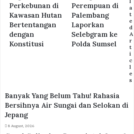
l
Perkebunan di
Perempuan di
a
Kawasan Hutan
Palembang
t
e
Bertentangan
Laporkan
d
dengan
Selebgram ke
A
r
Konstitusi
Polda Sumsel
t
i
c
l
e
s
Banyak Yang Belum Tahu! Rahasia
Bersihnya Air Sungai dan Selokan di
Jepang
8 August, 2026