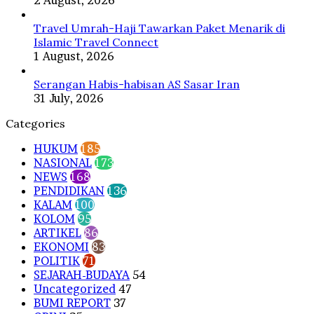
Travel Umrah-Haji Tawarkan Paket Menarik di
Islamic Travel Connect
1 August, 2026
Serangan Habis-habisan AS Sasar Iran
31 July, 2026
Categories
HUKUM
185
NASIONAL
173
NEWS
168
PENDIDIKAN
136
KALAM
100
KOLOM
95
ARTIKEL
86
EKONOMI
83
POLITIK
71
SEJARAH-BUDAYA
54
Uncategorized
47
BUMI REPORT
37