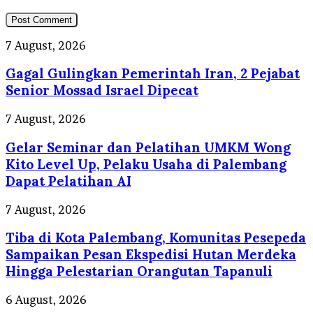
Gagal
7 August, 2026
Gulingkan
Gagal Gulingkan Pemerintah Iran, 2 Pejabat
Pemerintah
Iran,
Senior Mossad Israel Dipecat
2
Pejabat
Gelar
7 August, 2026
Senior
Seminar
Mossad
Gelar Seminar dan Pelatihan UMKM Wong
dan
Israel
Pelatihan
Kito Level Up, Pelaku Usaha di Palembang
Dipecat
UMKM
Dapat Pelatihan AI
Wong
Kito
Tiba
7 August, 2026
Level
di
Up,
Tiba di Kota Palembang, Komunitas Pesepeda
Kota
Pelaku
Palembang,
Sampaikan Pesan Ekspedisi Hutan Merdeka
Usaha
Komunitas
Hingga Pelestarian Orangutan Tapanuli
di
Pesepeda
Palembang
Sampaikan
150
6 August, 2026
Dapat
Pesan