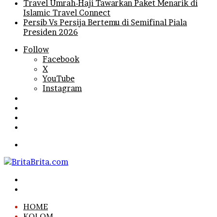
Travel Umrah-Haji Tawarkan Paket Menarik di
Islamic Travel Connect
Persib Vs Persija Bertemu di Semifinal Piala
Presiden 2026
Follow
Facebook
X
YouTube
Instagram
Log
In
Random
Article
Sidebar
Search
for
Menu
Search
for
Log
In
HOME
KOLOM