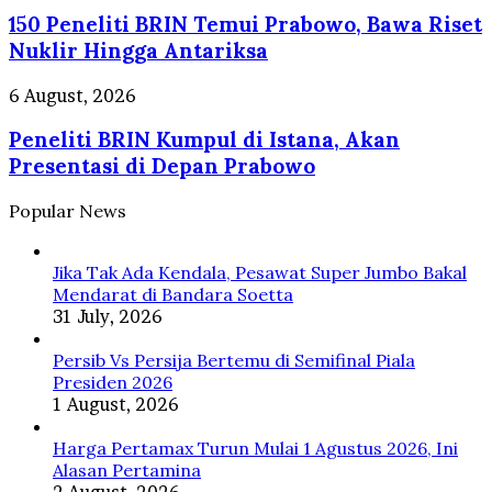
Peneliti
Pelatihan
Ekspedisi
150 Peneliti BRIN Temui Prabowo, Bawa Riset
BRIN
AI
Hutan
Temui
Nuklir Hingga Antariksa
Merdeka
Prabowo,
Hingga
Bawa
Peneliti
6 August, 2026
Pelestarian
Riset
BRIN
Orangutan
Nuklir
Peneliti BRIN Kumpul di Istana, Akan
Kumpul
Tapanuli
Hingga
di
Presentasi di Depan Prabowo
Antariksa
Istana,
Akan
Popular News
Presentasi
di
Depan
Jika Tak Ada Kendala, Pesawat Super Jumbo Bakal
Prabowo
Mendarat di Bandara Soetta
31 July, 2026
Persib Vs Persija Bertemu di Semifinal Piala
Presiden 2026
1 August, 2026
Harga Pertamax Turun Mulai 1 Agustus 2026, Ini
Alasan Pertamina
2 August, 2026