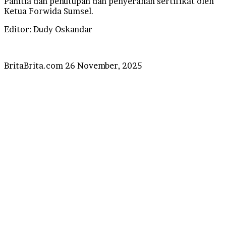
Panitia dan penutupan dan penyerahan sertifikat oleh
Ketua Forwida Sumsel.
Editor: Dudy Oskandar
Send
BritaBrita.com
26 November, 2025
an
email