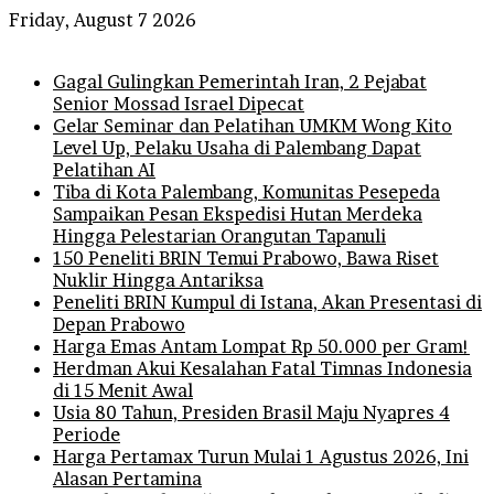
Friday, August 7 2026
Breaking News
Gagal Gulingkan Pemerintah Iran, 2 Pejabat
Senior Mossad Israel Dipecat
Gelar Seminar dan Pelatihan UMKM Wong Kito
Level Up, Pelaku Usaha di Palembang Dapat
Pelatihan AI
Tiba di Kota Palembang, Komunitas Pesepeda
Sampaikan Pesan Ekspedisi Hutan Merdeka
Hingga Pelestarian Orangutan Tapanuli
150 Peneliti BRIN Temui Prabowo, Bawa Riset
Nuklir Hingga Antariksa
Peneliti BRIN Kumpul di Istana, Akan Presentasi di
Depan Prabowo
Harga Emas Antam Lompat Rp 50.000 per Gram!
Herdman Akui Kesalahan Fatal Timnas Indonesia
di 15 Menit Awal
Usia 80 Tahun, Presiden Brasil Maju Nyapres 4
Periode
Harga Pertamax Turun Mulai 1 Agustus 2026, Ini
Alasan Pertamina