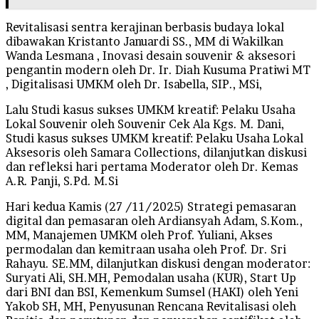
Revitalisasi sentra kerajinan berbasis budaya lokal
dibawakan Kristanto Januardi SS., MM di Wakilkan
Wanda Lesmana , Inovasi desain souvenir & aksesori
pengantin modern oleh Dr. Ir. Diah Kusuma Pratiwi MT
, Digitalisasi UMKM oleh Dr. Isabella, SIP., MSi,
Lalu Studi kasus sukses UMKM kreatif: Pelaku Usaha
Lokal Souvenir oleh Souvenir Cek Ala Kgs. M. Dani,
Studi kasus sukses UMKM kreatif: Pelaku Usaha Lokal
Aksesoris oleh Samara Collections, dilanjutkan diskusi
dan refleksi hari pertama Moderator oleh Dr. Kemas
A.R. Panji, S.Pd. M.Si
Hari kedua Kamis (27 /11/2025) Strategi pemasaran
digital dan pemasaran oleh Ardiansyah Adam, S.Kom.,
MM, Manajemen UMKM oleh Prof. Yuliani, Akses
permodalan dan kemitraan usaha oleh Prof. Dr. Sri
Rahayu. SE.MM, dilanjutkan diskusi dengan moderator:
Suryati Ali, SH.MH, Pemodalan usaha (KUR), Start Up
dari BNI dan BSI, Kemenkum Sumsel (HAKI) oleh Yeni
Yakob SH, MH, Penyusunan Rencana Revitalisasi oleh