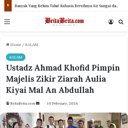
Banyak Yang Belum Tahu! Rahasia Bersihnya Air Sungai dan Selokan di Jepang
Menu
Log In
Se
Home
/
KALAM
KALAM
Ustadz Ahmad Khofid Pimpin
Majelis Zikir Ziarah Aulia
Kiyai Mal An Abdullah
Send
BritaBrita.com
10 February, 2026
an
email