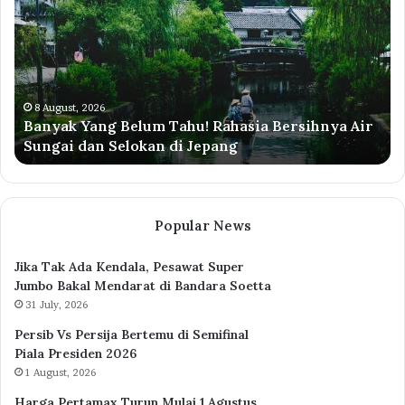
Listrik
Pe
50
Ir
Persen
2
Agustus
Pe
2026,
Se
Cek
Mo
8 August, 2026
Promo Diskon Listrik 50 Persen Agustus 2026,
Syaratnya
Is
Cek Syaratnya
Di
Popular News
Jika Tak Ada Kendala, Pesawat Super
Jumbo Bakal Mendarat di Bandara Soetta
31 July, 2026
Persib Vs Persija Bertemu di Semifinal
Piala Presiden 2026
1 August, 2026
Harga Pertamax Turun Mulai 1 Agustus