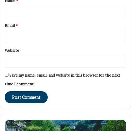
Name
*
Email
*
Website
Save my name, email, and website in this browser for the next
time I comment.
Promo
Ga
Diskon
Gu