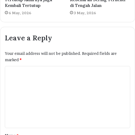
Kembali Tertutup
di Tengah Jalan
6 May, 2026
3 May, 2026
Leave a Reply
Your email address will not be published.
Required fields are
marked
*
C
o
m
m
e
n
t
*