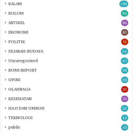
KALAM
100
KOLOM
95
ARTIKEL
86
EKONOMI
83
POLITIK
71
SEJARAH-BUDAYA
54
Uncategorized
47
BUMI REPORT
38
OPINI
36
OLAHRAGA
33
KESEHATAN
33
HAJI DAN UMROH
25
TEKNOLOGI
16
public
10