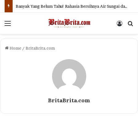
Banyak Yang Belum Tahu! Rahasia Bersihnya Air Sungai dan Selokan di Jepang
Menu
Log In
Se
Home
/
BritaBrita.com
BritaBrita.com
HUKUM