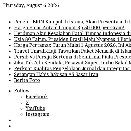
Thursday, August 6 2026
Breaking News
Peneliti BRIN Kumpul di Istana, Akan Presentasi d
Harga Emas Antam Lompat Rp 50.000 per Gram!
Herdman Akui Kesalahan Fatal Timnas Indonesia di
Usia 80 Tahun, Presiden Brasil Maju Nyapres 4 Per
Harga Pertamax Turun Mulai 1 Agustus 2026, Ini A
Travel Umrah-Haji Tawarkan Paket Menarik di Isla
Persib Vs Persija Bertemu di Semifinal Piala Presi
Jika Tak Ada Kendala, Pesawat Super Jumbo Bakal 
Perkuat Kualitas Pengelolaan Jurnal dan Integritas
Serangan Habis-habisan AS Sasar Iran
Berita Foto
Follow
Facebook
X
YouTube
Instagram
Log
In
Random