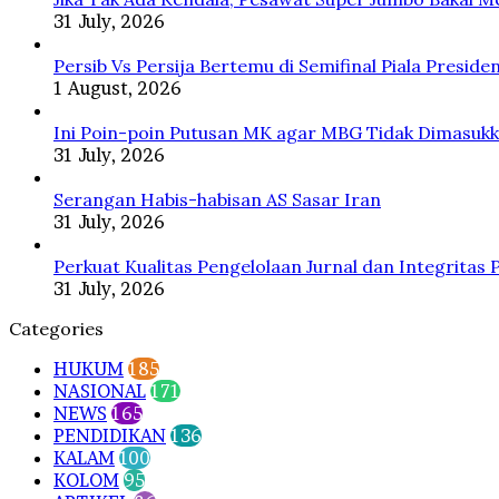
Ini
31 July, 2026
Alasan
Pertamina
Persib Vs Persija Bertemu di Semifinal Piala Preside
1 August, 2026
Ini Poin-poin Putusan MK agar MBG Tidak Dimasuk
31 July, 2026
Serangan Habis-habisan AS Sasar Iran
31 July, 2026
Perkuat Kualitas Pengelolaan Jurnal dan Integritas 
31 July, 2026
Categories
HUKUM
185
NASIONAL
171
NEWS
165
PENDIDIKAN
136
KALAM
100
KOLOM
95