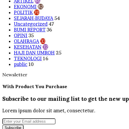
ARTIKEL
86
EKONOMI
82
POLITIK
70
SEJARAH-BUDAYA
54
Uncategorized
47
BUMI REPORT
36
OPINI
35
OLAHRAGA
33
KESEHATAN
32
HAJI DAN UMROH
25
TEKNOLOGI
16
public
10
Newsletter
With Product You Purchase
Subscribe to our mailing list to get the new up
Lorem ipsum dolor sit amet, consectetur.
Enter
your