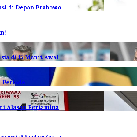
asi di Depan Prabowo
m!
ia di 15 Menit Awal
4 Periode
Ini Alasan Pertamina
endarat di Bandara Soetta