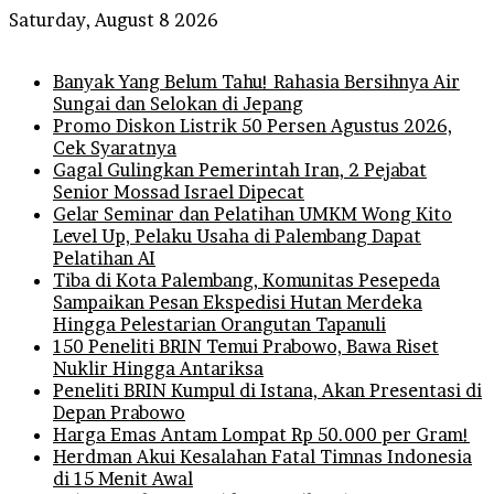
Saturday, August 8 2026
Breaking News
Banyak Yang Belum Tahu! Rahasia Bersihnya Air
Sungai dan Selokan di Jepang
Promo Diskon Listrik 50 Persen Agustus 2026,
Cek Syaratnya
Gagal Gulingkan Pemerintah Iran, 2 Pejabat
Senior Mossad Israel Dipecat
Gelar Seminar dan Pelatihan UMKM Wong Kito
Level Up, Pelaku Usaha di Palembang Dapat
Pelatihan AI
Tiba di Kota Palembang, Komunitas Pesepeda
Sampaikan Pesan Ekspedisi Hutan Merdeka
Hingga Pelestarian Orangutan Tapanuli
150 Peneliti BRIN Temui Prabowo, Bawa Riset
Nuklir Hingga Antariksa
Peneliti BRIN Kumpul di Istana, Akan Presentasi di
Depan Prabowo
Harga Emas Antam Lompat Rp 50.000 per Gram!
Herdman Akui Kesalahan Fatal Timnas Indonesia
di 15 Menit Awal