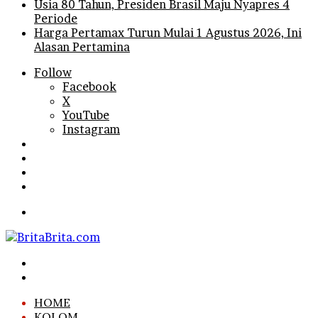
Usia 80 Tahun, Presiden Brasil Maju Nyapres 4
Periode
Harga Pertamax Turun Mulai 1 Agustus 2026, Ini
Alasan Pertamina
Follow
Facebook
X
YouTube
Instagram
Log
In
Random
Article
Sidebar
Search
for
Menu
Search
for
Log
In
HOME
KOLOM