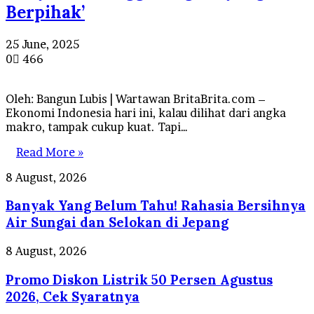
Berpihak’
25 June, 2025
0
466
Oleh: Bangun Lubis | Wartawan BritaBrita.com –
Ekonomi Indonesia hari ini, kalau dilihat dari angka
makro, tampak cukup kuat. Tapi…
Read More »
Banyak
8 August, 2026
Yang
Banyak Yang Belum Tahu! Rahasia Bersihnya
Belum
Tahu!
Air Sungai dan Selokan di Jepang
Rahasia
Bersihnya
Promo
8 August, 2026
Air
Diskon
Sungai
Promo Diskon Listrik 50 Persen Agustus
Listrik
dan
50
2026, Cek Syaratnya
Selokan
Persen