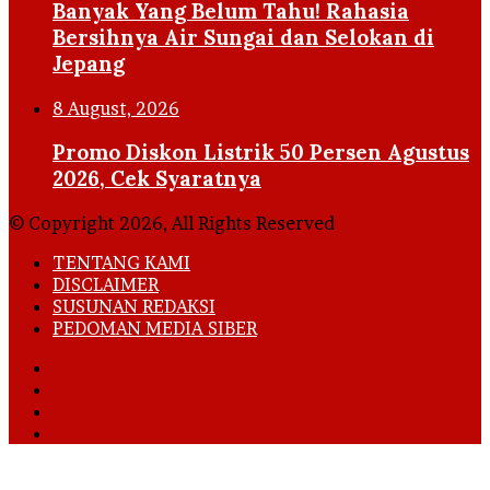
Banyak Yang Belum Tahu! Rahasia
Bersihnya Air Sungai dan Selokan di
Jepang
8 August, 2026
Promo Diskon Listrik 50 Persen Agustus
2026, Cek Syaratnya
© Copyright 2026, All Rights Reserved
TENTANG KAMI
DISCLAIMER
SUSUNAN REDAKSI
PEDOMAN MEDIA SIBER
Facebook
X
YouTube
Instagram
Back