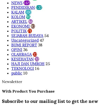
NEWS
169
PENDIDIKAN
137
KALAM
100
KOLOM
95
ARTIKEL
86
EKONOMI
83
POLITIK
71
SEJARAH-BUDAYA
54
Uncategorized
47
BUMI REPORT
38
OPINI
36
OLAHRAGA
33
KESEHATAN
32
HAJI DAN UMROH
25
TEKNOLOGI
16
public
10
Newsletter
With Product You Purchase
Subscribe to our mailing list to get the new