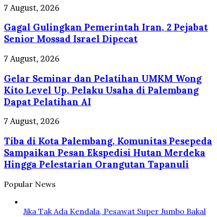
di
Agustus
Gagal
7 August, 2026
Jepang
2026,
Gulingkan
Cek
Gagal Gulingkan Pemerintah Iran, 2 Pejabat
Pemerintah
Syaratnya
Iran,
Senior Mossad Israel Dipecat
2
Pejabat
Gelar
7 August, 2026
Senior
Seminar
Mossad
Gelar Seminar dan Pelatihan UMKM Wong
dan
Israel
Pelatihan
Kito Level Up, Pelaku Usaha di Palembang
Dipecat
UMKM
Dapat Pelatihan AI
Wong
Kito
Tiba
7 August, 2026
Level
di
Up,
Tiba di Kota Palembang, Komunitas Pesepeda
Kota
Pelaku
Palembang,
Sampaikan Pesan Ekspedisi Hutan Merdeka
Usaha
Komunitas
Hingga Pelestarian Orangutan Tapanuli
di
Pesepeda
Palembang
Sampaikan
Popular News
Dapat
Pesan
Pelatihan
Ekspedisi
AI
Hutan
Jika Tak Ada Kendala, Pesawat Super Jumbo Bakal