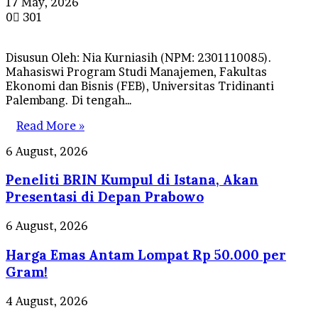
17 May, 2026
0
301
Disusun Oleh: Nia Kurniasih (NPM: 2301110085).
Mahasiswi Program Studi Manajemen, Fakultas
Ekonomi dan Bisnis (FEB), Universitas Tridinanti
Palembang. Di tengah…
Read More »
Peneliti
6 August, 2026
BRIN
Peneliti BRIN Kumpul di Istana, Akan
Kumpul
di
Presentasi di Depan Prabowo
Istana,
Akan
Harga
6 August, 2026
Presentasi
Emas
di
Harga Emas Antam Lompat Rp 50.000 per
Antam
Depan
Lompat
Gram!
Prabowo
Rp
50.000
Herdman
4 August, 2026
per
Akui