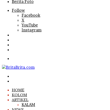
Berita Foto
Follow
Facebook
X
YouTube
Instagram
Log
In
Random
Article
Sidebar
Search
for
Menu
Search
for
Log
In
HOME
KOLOM
ARTIKEL
KALAM
NEWS