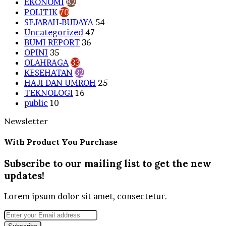
EKONOMI
82
POLITIK
70
SEJARAH-BUDAYA
54
Uncategorized
47
BUMI REPORT
36
OPINI
35
OLAHRAGA
33
KESEHATAN
32
HAJI DAN UMROH
25
TEKNOLOGI
16
public
10
Newsletter
With Product You Purchase
Subscribe to our mailing list to get the new
updates!
Lorem ipsum dolor sit amet, consectetur.
Enter
your