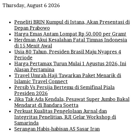
Thursday, August 6 2026
Breaking News
Peneliti BRIN Kumpul di Istana, Akan Presentasi di
Depan Prabowo
Harga Emas Antam Lompat Rp 50.000 per Gram!
Herdman Akui Kesalahan Fatal Timnas Indonesia
di 15 Menit Awal
Usia 80 Tahun, Presiden Brasil Maju Nyapres 4
Periode
Harga Pertamax Turun Mulai 1 Agustus 2026, Ini
Alasan Pertamina
Travel Umrah-Haji Tawarkan Paket Menarik di
Islamic Travel Connect
Persib Vs Persija Bertemu di Semifinal Piala
Presiden 2026
Jika Tak Ada Kendala, Pesawat Super Jumbo Bakal
Mendarat di Bandara Soetta
Perkuat Kualitas Pengelolaan Jurnal dan
Integritas Penelitian, RJI Gelar Workshop di
Samarinda
Serangan Habis-habisan AS Sasar Iran