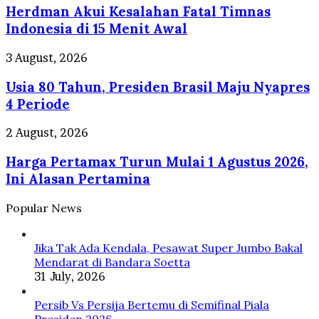
Gram!
Herdman Akui Kesalahan Fatal Timnas
Kesalahan
Fatal
Indonesia di 15 Menit Awal
Timnas
Indonesia
Usia
3 August, 2026
di
80
15
Usia 80 Tahun, Presiden Brasil Maju Nyapres
Tahun,
Menit
Presiden
4 Periode
Awal
Brasil
Maju
Harga
2 August, 2026
Nyapres
Pertamax
4
Harga Pertamax Turun Mulai 1 Agustus 2026,
Turun
Periode
Mulai
Ini Alasan Pertamina
1
Agustus
Popular News
2026,
Ini
Alasan
Jika Tak Ada Kendala, Pesawat Super Jumbo Bakal
Pertamina
Mendarat di Bandara Soetta
31 July, 2026
Persib Vs Persija Bertemu di Semifinal Piala
Presiden 2026