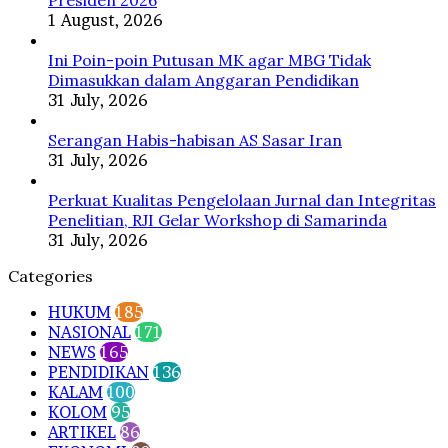
1 August, 2026
Ini Poin-poin Putusan MK agar MBG Tidak
Dimasukkan dalam Anggaran Pendidikan
31 July, 2026
Serangan Habis-habisan AS Sasar Iran
31 July, 2026
Perkuat Kualitas Pengelolaan Jurnal dan Integritas
Penelitian, RJI Gelar Workshop di Samarinda
31 July, 2026
Categories
HUKUM
185
NASIONAL
171
NEWS
165
PENDIDIKAN
136
KALAM
100
KOLOM
95
ARTIKEL
86