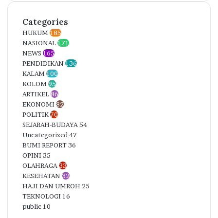
Categories
HUKUM
185
NASIONAL
171
NEWS
165
PENDIDIKAN
136
KALAM
100
KOLOM
95
ARTIKEL
86
EKONOMI
82
POLITIK
70
SEJARAH-BUDAYA
54
Uncategorized
47
BUMI REPORT
36
OPINI
35
OLAHRAGA
33
KESEHATAN
32
HAJI DAN UMROH
25
TEKNOLOGI
16
public
10