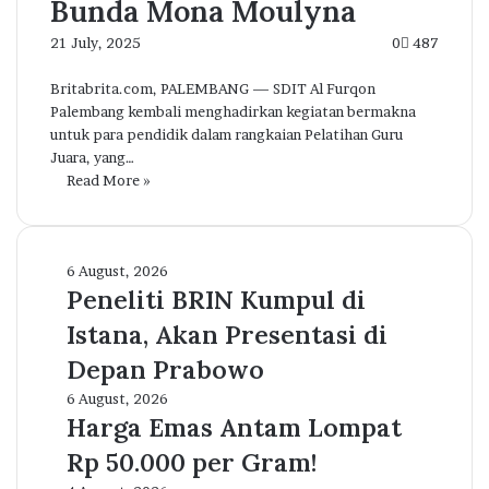
Bunda Mona Moulyna
21 July, 2025
0
487
Britabrita.com, PALEMBANG — SDIT Al Furqon
Palembang kembali menghadirkan kegiatan bermakna
untuk para pendidik dalam rangkaian Pelatihan Guru
Juara, yang…
Read More »
Peneliti
6 August, 2026
BRIN
Peneliti BRIN Kumpul di
Kumpul
Istana, Akan Presentasi di
di
Istana,
Depan Prabowo
Akan
Harga
6 August, 2026
Presentasi
Emas
Harga Emas Antam Lompat
di
Antam
Depan
Rp 50.000 per Gram!
Lompat
Prabowo