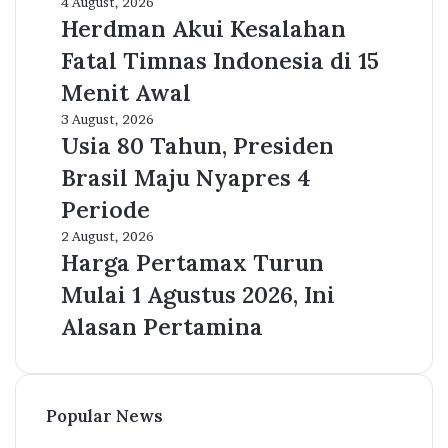
Rp
Herdman
4 August, 2026
50.000
Akui
Herdman Akui Kesalahan
per
Kesalahan
Fatal Timnas Indonesia di 15
Gram!
Fatal
Timnas
Menit Awal
Indonesia
Usia
3 August, 2026
di
80
Usia 80 Tahun, Presiden
15
Tahun,
Menit
Brasil Maju Nyapres 4
Presiden
Awal
Brasil
Periode
Maju
Harga
2 August, 2026
Nyapres
Pertamax
Harga Pertamax Turun
4
Turun
Periode
Mulai 1 Agustus 2026, Ini
Mulai
1
Alasan Pertamina
Agustus
2026,
Ini
Alasan
Popular News
Pertamina