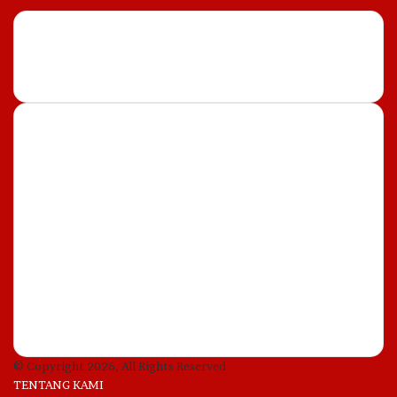
Instagram
Most Important
6 August, 2026
Peneliti BRIN Kumpul di Istana,
Akan Presentasi di Depan
Prabowo
6 August, 2026
Harga Emas Antam Lompat Rp
50.000 per Gram!
© Copyright 2026, All Rights Reserved
TENTANG KAMI