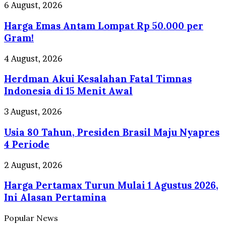
Akan
Harga
6 August, 2026
Presentasi
Emas
di
Harga Emas Antam Lompat Rp 50.000 per
Antam
Depan
Lompat
Gram!
Prabowo
Rp
50.000
Herdman
4 August, 2026
per
Akui
Gram!
Herdman Akui Kesalahan Fatal Timnas
Kesalahan
Fatal
Indonesia di 15 Menit Awal
Timnas
Indonesia
Usia
3 August, 2026
di
80
15
Usia 80 Tahun, Presiden Brasil Maju Nyapres
Tahun,
Menit
Presiden
4 Periode
Awal
Brasil
Maju
Harga
2 August, 2026
Nyapres
Pertamax
4
Harga Pertamax Turun Mulai 1 Agustus 2026,
Turun
Periode
Mulai
Ini Alasan Pertamina
1
Agustus
Popular News
2026,