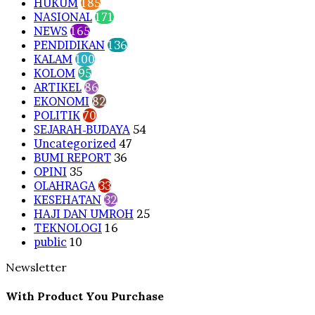
HUKUM
185
NASIONAL
171
NEWS
165
PENDIDIKAN
136
KALAM
100
KOLOM
95
ARTIKEL
86
EKONOMI
82
POLITIK
70
SEJARAH-BUDAYA
54
Uncategorized
47
BUMI REPORT
36
OPINI
35
OLAHRAGA
33
KESEHATAN
32
HAJI DAN UMROH
25
TEKNOLOGI
16
public
10
Newsletter
With Product You Purchase