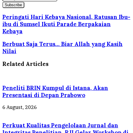
your
Email
address
Peringati Hari Kebaya Nasional, Ratusan Ibu-
ibu di Sumsel Ikuti Parade Berpakaian
Kebaya
Berbuat Saja Terus… Biar Allah yang Kasih
Nilai
Related Articles
Peneliti BRIN Kumpul di Istana, Akan
Presentasi di Depan Prabowo
6 August, 2026
Perkuat Kualitas Pengelolaan Jurnal dan
Integritas Penelitian, RJI Gelar Workshop di