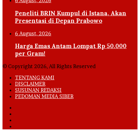
6 August, 2026
Peneliti BRIN Kumpul di Istana, Akan
Presentasi di Depan Prabowo
6 August, 2026
Harga Emas Antam Lompat Rp 50.000
per Gram!
© Copyright 2026, All Rights Reserved
TENTANG KAMI
DISCLAIMER
SUSUNAN REDAKSI
PEDOMAN MEDIA SIBER
Facebook
X
YouTube
Instagram
Facebook
X
LinkedIn
WhatsApp
Telegram
Viber
Back