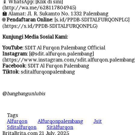
📱 WhatsApp: [Klik di sini]
(http://wa.me/628117804945)
🏫 Alamat: Jl. R. Sukamto No. 1332 Palembang
🌐
Pendaftaran Online
: [s.id/PPDB-SDITALFURQONPLG]
(https://s.id/PPDB-SDITALFURQONPLG)
Kunjungi Media Sosial Kami:
YouTube
: SDIT Al Furqon Palembang Official
Instagram
: [@sdit.alfurqon.palembang]
(https://www.instagram.com/sdit.alfurqon.palembang
Facebook
: SDIT Al Furqon Palembang
Tiktok
: sditalfurqonpalembang
@
bangbangunlubis
Tags
Alfurqon
Alfurqonpalembang
Jsit
Sditalfurqon
Sitàlfurqon
Send
BritaBrita.com
21 July, 2025