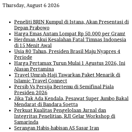
Thursday, August 6 2026
Breaking News
Peneliti BRIN Kumpul di Istana, Akan Presentasi di
Depan Prabowo
Harga Emas Antam Lompat Rp 50.000 per Gram!
Herdman Akui Kesalahan Fatal Timnas Indonesia
di 15 Menit Awal
Usia 80 Tahun, Presiden Brasil Maju Nyapres 4
Periode
Harga Pertamax Turun Mulai 1 Agustus 2026, Ini
Alasan Pertamina
Travel Umrah-Haji Tawarkan Paket Menarik di
Islamic Travel Connect
Persib Vs Persija Bertemu di Semifinal Piala
Presiden 2026
Jika Tak Ada Kendala, Pesawat Super Jumbo Bakal
Mendarat di Bandara Soetta
Perkuat Kualitas Pengelolaan Jurnal dan
Integritas Penelitian, RJI Gelar Workshop di
Samarinda
Serangan Habis-habisan AS Sasar Iran