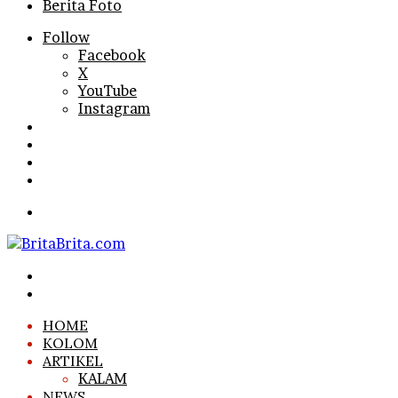
Berita Foto
Follow
Facebook
X
YouTube
Instagram
Log
In
Random
Article
Sidebar
Search
for
Menu
Search
for
Log
In
HOME
KOLOM
ARTIKEL
KALAM
NEWS