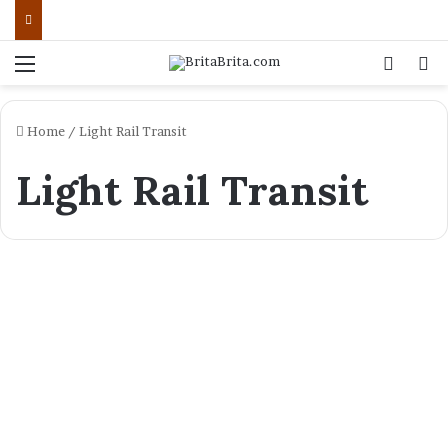
Menu
Log In
Se
Home
/
Light Rail Transit
Light Rail Transit
ARTIKEL
LRT Palembang: Solusi
Cerdas Mengurai Macet dan
Menuju Kota Modern