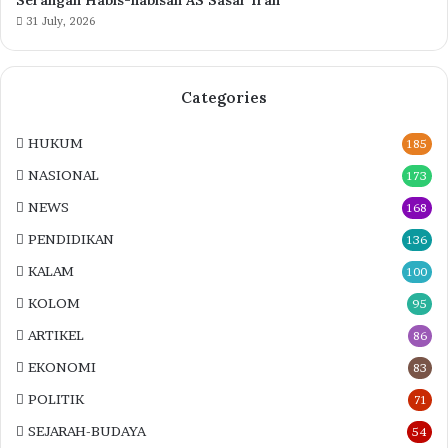
Serangan Habis-habisan AS Sasar Iran
31 July, 2026
Categories
HUKUM
185
NASIONAL
173
NEWS
168
PENDIDIKAN
136
KALAM
100
KOLOM
95
ARTIKEL
86
EKONOMI
83
POLITIK
71
SEJARAH-BUDAYA
54