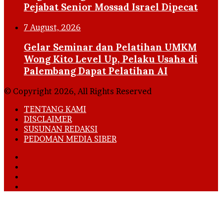
Pejabat Senior Mossad Israel Dipecat
7 August, 2026
Gelar Seminar dan Pelatihan UMKM
Wong Kito Level Up, Pelaku Usaha di
Palembang Dapat Pelatihan AI
© Copyright 2026, All Rights Reserved
TENTANG KAMI
DISCLAIMER
SUSUNAN REDAKSI
PEDOMAN MEDIA SIBER
Facebook
X
YouTube
Instagram
Back
to