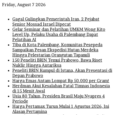
Friday, August 7 2026
Breaking News
Gagal Gulingkan Pemerintah Iran, 2 Pejabat
Senior Mossad Israel Dipecat
Gelar Seminar dan Pelatihan UMKM Wong Kito
Level Up, Pelaku Usaha di Palembang Dapat
Pelatihan AI
Tiba di Kota Palembang, Komunitas Pesepeda
Sampaikan Pesan Ekspedisi Hutan Merdeka
Hingga Pelestarian Orangutan Tapanuli
150 Peneliti BRIN Temui Prabowo, Bawa Riset
Nuklir Hingga Antariksa
Peneliti BRIN Kumpul di Istana, Akan Presentasi di
Depan Prabowo
Harga Emas Antam Lompat Rp 50.000 per Gram!
Herdman Akui Kesalahan Fatal Timnas Indonesia
di 15 Menit Awal
Usia 80 Tahun, Presiden Brasil Maju Nyapres 4
Periode
Harga Pertamax Turun Mulai 1 Agustus 2026, Ini
Alasan Pertamina