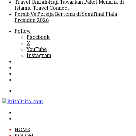
Travel Umrah-Haji Tawarkan Paket Menarik di
Islamic Travel Connect
Persib Vs Persija Bertemu di Semifinal Piala
Presiden 2026
Follow
Facebook
X
YouTube
Instagram
Log
In
Random
Article
Sidebar
Search
for
Menu
Search
for
Log
In
HOME
KOLOM