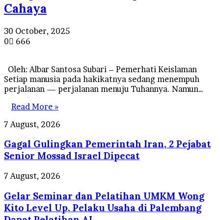
Cahaya
30 October, 2025
0
666
Oleh: Albar Santosa Subari – Pemerhati Keislaman
Setiap manusia pada hakikatnya sedang menempuh
perjalanan — perjalanan menuju Tuhannya. Namun…
Read More »
Gagal
7 August, 2026
Gulingkan
Gagal Gulingkan Pemerintah Iran, 2 Pejabat
Pemerintah
Iran,
Senior Mossad Israel Dipecat
2
Pejabat
Gelar
7 August, 2026
Senior
Seminar
Mossad
Gelar Seminar dan Pelatihan UMKM Wong
dan
Israel
Pelatihan
Kito Level Up, Pelaku Usaha di Palembang
Dipecat
UMKM
Dapat Pelatihan AI