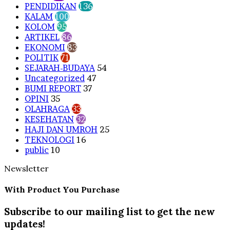
PENDIDIKAN
136
KALAM
100
KOLOM
95
ARTIKEL
86
EKONOMI
83
POLITIK
71
SEJARAH-BUDAYA
54
Uncategorized
47
BUMI REPORT
37
OPINI
35
OLAHRAGA
33
KESEHATAN
32
HAJI DAN UMROH
25
TEKNOLOGI
16
public
10
Newsletter
With Product You Purchase
Subscribe to our mailing list to get the new
updates!