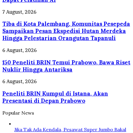
Wong
Kito
Tiba
7 August, 2026
Level
di
Up,
Tiba di Kota Palembang, Komunitas Pesepeda
Kota
Pelaku
Palembang,
Sampaikan Pesan Ekspedisi Hutan Merdeka
Usaha
Komunitas
Hingga Pelestarian Orangutan Tapanuli
di
Pesepeda
Palembang
Sampaikan
150
6 August, 2026
Dapat
Pesan
Peneliti
Pelatihan
Ekspedisi
150 Peneliti BRIN Temui Prabowo, Bawa Riset
BRIN
AI
Hutan
Temui
Nuklir Hingga Antariksa
Merdeka
Prabowo,
Hingga
Bawa
Peneliti
6 August, 2026
Pelestarian
Riset
BRIN
Orangutan
Nuklir
Peneliti BRIN Kumpul di Istana, Akan
Kumpul
Tapanuli
Hingga
di
Presentasi di Depan Prabowo
Antariksa
Istana,
Akan
Popular News
Presentasi
di
Depan
Jika Tak Ada Kendala, Pesawat Super Jumbo Bakal