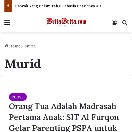
Banyak Yang Belum Tahu! Rahasia Bersihnya Air Sungai dan Selokan di Jepang
Menu
Log In
Se
Home
/
Murid
Murid
NEWS
Orang Tua Adalah Madrasah
Pertama Anak: SIT Al Furqon
Gelar Parenting PSPA untuk