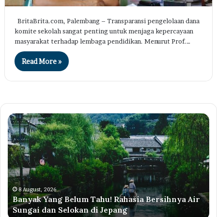
BritaBrita.com, Palembang – Transparansi pengelolaan dana
komite sekolah sangat penting untuk menjaga kepercayaan
masyarakat terhadap lembaga pendidikan. Menurut Prof.…
Read More »
Banyak
Pr
Yang
Di
Belum
Li
Tahu!
50
Rahasia
Pe
Bersihnya
Ag
Air
20
Sungai
Ce
8 August, 2026
Banyak Yang Belum Tahu! Rahasia Bersihnya Air
dan
Sy
Sungai dan Selokan di Jepang
Selokan