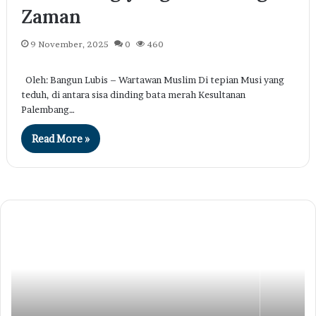
Zaman
9 November, 2025
0
460
Oleh: Bangun Lubis – Wartawan Muslim Di tepian Musi yang
teduh, di antara sisa dinding bata merah Kesultanan
Palembang…
Read More »
Promo
Diskon
Listrik
50
Persen
Agustus
2026,