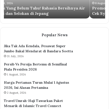
Cek
8 August, 2026
ya Air
Promo Diskon Listrik 50 Persen Agustus 2026,
Syaratnya
Cek Syaratnya
Popular News
Jika Tak Ada Kendala, Pesawat Super
Jumbo Bakal Mendarat di Bandara Soetta
31 July, 2026
Persib Vs Persija Bertemu di Semifinal
Piala Presiden 2026
1 August, 2026
Harga Pertamax Turun Mulai 1 Agustus
2026, Ini Alasan Pertamina
2 August, 2026
Travel Umrah-Haji Tawarkan Paket
Menarik di Islamic Travel Connect