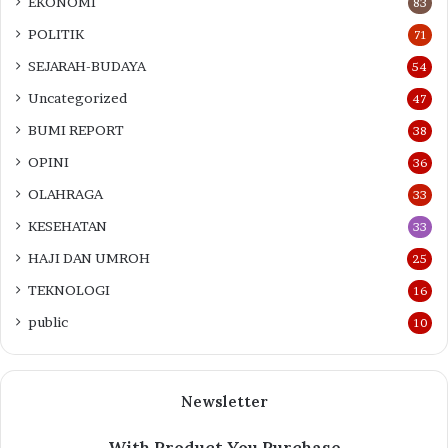
EKONOMI
83
POLITIK
71
SEJARAH-BUDAYA
54
Uncategorized
47
BUMI REPORT
38
OPINI
36
OLAHRAGA
33
KESEHATAN
33
HAJI DAN UMROH
25
TEKNOLOGI
16
public
10
Newsletter
With Product You Purchase