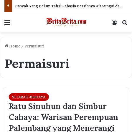
Banyak Yang Belum Tahu! Rahasia Bersihnya Air Sungai dan Selokan di Jepang
Menu
Log In
Se
Home
/
Permaisuri
Permaisuri
SEJARAH-BUDAYA
Ratu Sinuhun dan Simbur
Cahaya: Warisan Perempuan
Palembang yang Menerangi