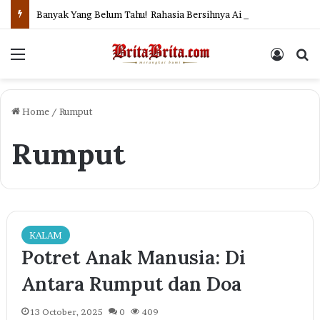
Banyak Yang Belum Tahu! Rahasia Bersihnya Air Sungai dan Selokan di Jepang
Menu
Log In
Se
Home
/
Rumput
Rumput
KALAM
Potret Anak Manusia: Di
Antara Rumput dan Doa
13 October, 2025
0
409