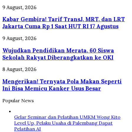
Iran
Kabar
9 August, 2026
Tetapkan
Gembira!
Syarat
Kabar Gembira! Tarif TransJ, MRT, dan LRT
Tarif
TransJ,
Jakarta Cuma Rp 1 Saat HUT RI 17 Agustus
MRT,
dan
Wujudkan
9 August, 2026
LRT
Pendidikan
Jakarta
Wujudkan Pendidikan Merata, 60 Siswa
Merata,
Cuma
60
Sekolah Rakyat Diberangkatkan ke OKI
Rp
Siswa
1
Sekolah
Mengerikan!
8 August, 2026
Saat
Rakyat
Ternyata
HUT
Diberangkatkan
Mengerikan! Ternyata Pola Makan Seperti
Pola
RI
ke
Makan
Ini Bisa Memicu Kanker Usus Besar
17
OKI
Seperti
Agustus
Ini
Popular News
Bisa
Memicu
Kanker
Gelar Seminar dan Pelatihan UMKM Wong Kito
Usus
Level Up, Pelaku Usaha di Palembang Dapat
Besar
Pelatihan AI