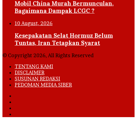
Mobil China Murah Bermunculan,
Bagaimana Dampak LCGC ?
10 August, 2026
Kesepakatan Selat Hormuz Belum
Tuntas, Iran Tetapkan Syarat
© Copyright 2026, All Rights Reserved
TENTANG KAMI
DISCLAIMER
SUSUNAN REDAKSI
PEDOMAN MEDIA SIBER
Facebook
X
YouTube
Instagram
Back
to