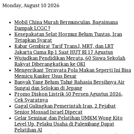
Monday, August 10 2026
Breaking News
Mobil China Murah Bermunculan, Bagaimana
Dampak LCGC ?
Kesepakatan Selat Hormuz Belum Tuntas, Iran
Tetapkan Syarat
Kabar Gembira! Tarif TransJ, MRT, dan LRT
Jakarta Cuma Rp 1 Saat HUT RI 17 Agustus
Wujudkan Pendidikan Merata, 60 Siswa Sekolah
Rakyat Diberangkatkan ke OKI
Mengerikan! Ternyata Pola Makan Seperti Ini Bisa
Memicu Kanker Usus Besar
Banyak Yang Belum Tahu! Rahasia Bersihnya Air
Sungai dan Selokan di Jepang
Promo Diskon Listrik 50 Persen Agustus 2026,
Cek Syaratnya
Gagal Gulingkan Pemerintah Iran, 2 Pejabat
Senior Mossad Israel Dipecat
Gelar Seminar dan Pelatihan UMKM Wong Kito
Level Up, Pelaku Usaha di Palembang Dapat
Pelatihan AI