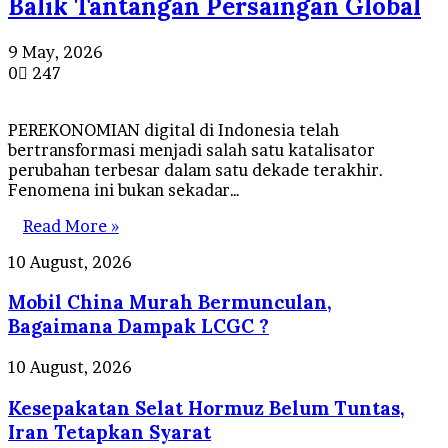
Balik Tantangan Persaingan Global
9 May, 2026
0
247
PEREKONOMIAN digital di Indonesia telah
bertransformasi menjadi salah satu katalisator
perubahan terbesar dalam satu dekade terakhir.
Fenomena ini bukan sekadar…
Read More »
Mobil
10 August, 2026
China
Mobil China Murah Bermunculan,
Murah
Bermunculan,
Bagaimana Dampak LCGC ?
Bagaimana
Dampak
Kesepakatan
10 August, 2026
LCGC
Selat
?
Kesepakatan Selat Hormuz Belum Tuntas,
Hormuz
Belum
Iran Tetapkan Syarat
Tuntas,