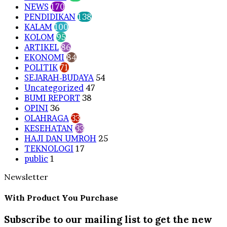
NEWS
170
PENDIDIKAN
138
KALAM
100
KOLOM
95
ARTIKEL
86
EKONOMI
84
POLITIK
71
SEJARAH-BUDAYA
54
Uncategorized
47
BUMI REPORT
38
OPINI
36
OLAHRAGA
33
KESEHATAN
33
HAJI DAN UMROH
25
TEKNOLOGI
17
public
1
Newsletter
With Product You Purchase
Subscribe to our mailing list to get the new