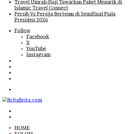
Travel Umrah-Haji Tawarkan Paket Menarik di
Islamic Travel Connect
Persib Vs Persija Bertemu di Semifinal Piala
Presiden 2026
Follow
Facebook
X
YouTube
Instagram
Log
In
Random
Article
Sidebar
Search
for
Menu
Search
for
Log
In
HOME
KOLOM