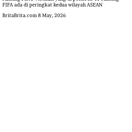
FIFA ada di peringkat kedua wilayah ASEAN
Send
BritaBrita.com
8 May, 2026
an
email