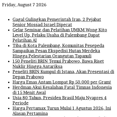
Friday, August 7 2026
Breaking News
Gagal Gulingkan Pemerintah Iran, 2 Pejabat
Senior Mossad Israel Dipecat
Gelar Seminar dan Pelatihan UMKM Wong Kito
Level Up, Pelaku Usaha di Palembang Dapat
Pelatihan AI
Tiba di Kota Palembang, Komunitas Pesepeda
Sampaikan Pesan Ekspedisi Hutan Merdeka
Hingga Pelestarian Orangutan Tapanuli
150 Peneliti BRIN Temui Prabowo, Bawa Riset
Nuklir Hingga Antariksa
Peneliti BRIN Kumpul di Istana, Akan Presentasi di
Depan Prabowo
Harga Emas Antam Lompat Rp 50.000 per Gram!
Herdman Akui Kesalahan Fatal Timnas Indonesia
di 15 Menit Awal
Usia 80 Tahun, Presiden Brasil Maju Nyapres 4
Periode
Harga Pertamax Turun Mulai 1 Agustus 2026, Ini
Alasan Pertamina