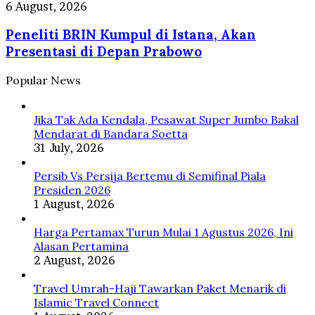
Bawa
Peneliti
6 August, 2026
Pelestarian
Riset
BRIN
Orangutan
Nuklir
Peneliti BRIN Kumpul di Istana, Akan
Kumpul
Tapanuli
Hingga
di
Presentasi di Depan Prabowo
Antariksa
Istana,
Akan
Popular News
Presentasi
di
Depan
Jika Tak Ada Kendala, Pesawat Super Jumbo Bakal
Prabowo
Mendarat di Bandara Soetta
31 July, 2026
Persib Vs Persija Bertemu di Semifinal Piala
Presiden 2026
1 August, 2026
Harga Pertamax Turun Mulai 1 Agustus 2026, Ini
Alasan Pertamina
2 August, 2026
Travel Umrah-Haji Tawarkan Paket Menarik di
Islamic Travel Connect