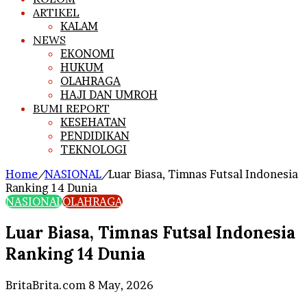
ARTIKEL
KALAM
NEWS
EKONOMI
HUKUM
OLAHRAGA
HAJI DAN UMROH
BUMI REPORT
KESEHATAN
PENDIDIKAN
TEKNOLOGI
Home
/
NASIONAL
/
Luar Biasa, Timnas Futsal Indonesia
Ranking 14 Dunia
NASIONAL
OLAHRAGA
Luar Biasa, Timnas Futsal Indonesia
Ranking 14 Dunia
Send
BritaBrita.com
8 May, 2026
an