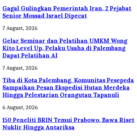
Gulingkan
Gagal Gulingkan Pemerintah Iran, 2 Pejabat
Pemerintah
Iran,
Senior Mossad Israel Dipecat
2
Pejabat
Gelar
7 August, 2026
Senior
Seminar
Mossad
Gelar Seminar dan Pelatihan UMKM Wong
dan
Israel
Pelatihan
Kito Level Up, Pelaku Usaha di Palembang
Dipecat
UMKM
Dapat Pelatihan AI
Wong
Kito
Tiba
7 August, 2026
Level
di
Up,
Tiba di Kota Palembang, Komunitas Pesepeda
Kota
Pelaku
Palembang,
Sampaikan Pesan Ekspedisi Hutan Merdeka
Usaha
Komunitas
Hingga Pelestarian Orangutan Tapanuli
di
Pesepeda
Palembang
Sampaikan
150
6 August, 2026
Dapat
Pesan
Peneliti
Pelatihan
Ekspedisi
150 Peneliti BRIN Temui Prabowo, Bawa Riset
BRIN
AI
Hutan
Temui
Nuklir Hingga Antariksa
Merdeka
Prabowo,
Hingga