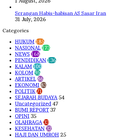
1 August, 2026
Serangan Habis-habisan AS Sasar Iran
31 July, 2026
Categories
HUKUM
185
NASIONAL
173
NEWS
168
PENDIDIKAN
136
KALAM
100
KOLOM
95
ARTIKEL
86
EKONOMI
83
POLITIK
71
SEJARAH-BUDAYA
54
Uncategorized
47
BUMI REPORT
37
OPINI
35
OLAHRAGA
33
KESEHATAN
32
HAJI DAN UMROH
25