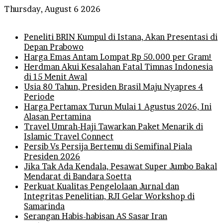
Thursday, August 6 2026
Breaking News
Peneliti BRIN Kumpul di Istana, Akan Presentasi di
Depan Prabowo
Harga Emas Antam Lompat Rp 50.000 per Gram!
Herdman Akui Kesalahan Fatal Timnas Indonesia
di 15 Menit Awal
Usia 80 Tahun, Presiden Brasil Maju Nyapres 4
Periode
Harga Pertamax Turun Mulai 1 Agustus 2026, Ini
Alasan Pertamina
Travel Umrah-Haji Tawarkan Paket Menarik di
Islamic Travel Connect
Persib Vs Persija Bertemu di Semifinal Piala
Presiden 2026
Jika Tak Ada Kendala, Pesawat Super Jumbo Bakal
Mendarat di Bandara Soetta
Perkuat Kualitas Pengelolaan Jurnal dan
Integritas Penelitian, RJI Gelar Workshop di
Samarinda
Serangan Habis-habisan AS Sasar Iran