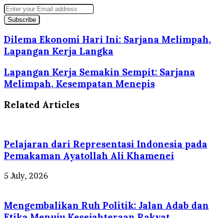
Enter
your
Email
address
Dilema Ekonomi Hari Ini: Sarjana Melimpah,
Lapangan Kerja Langka
Lapangan Kerja Semakin Sempit: Sarjana
Melimpah, Kesempatan Menepis
Related Articles
Pelajaran dari Representasi Indonesia pada
Pemakaman Ayatollah Ali Khamenei
5 July, 2026
Mengembalikan Ruh Politik: Jalan Adab dan
Etika Menuju Kesejahteraan Rakyat