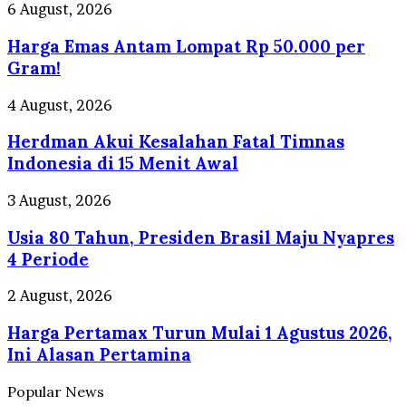
Akan
Harga
6 August, 2026
Presentasi
Emas
di
Harga Emas Antam Lompat Rp 50.000 per
Antam
Depan
Lompat
Gram!
Prabowo
Rp
50.000
Herdman
4 August, 2026
per
Akui
Gram!
Herdman Akui Kesalahan Fatal Timnas
Kesalahan
Fatal
Indonesia di 15 Menit Awal
Timnas
Indonesia
Usia
3 August, 2026
di
80
15
Usia 80 Tahun, Presiden Brasil Maju Nyapres
Tahun,
Menit
Presiden
4 Periode
Awal
Brasil
Maju
Harga
2 August, 2026
Nyapres
Pertamax
4
Harga Pertamax Turun Mulai 1 Agustus 2026,
Turun
Periode
Mulai
Ini Alasan Pertamina
1
Agustus
Popular News
2026,