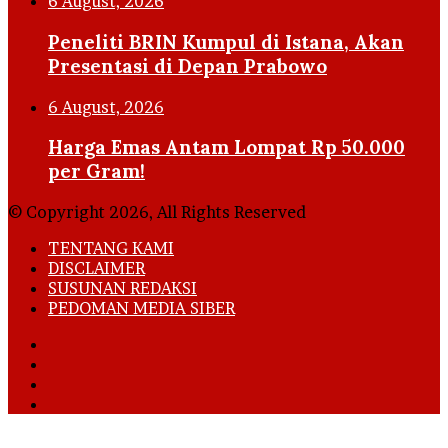
6 August, 2026
Peneliti BRIN Kumpul di Istana, Akan
Presentasi di Depan Prabowo
6 August, 2026
Harga Emas Antam Lompat Rp 50.000
per Gram!
© Copyright 2026, All Rights Reserved
TENTANG KAMI
DISCLAIMER
SUSUNAN REDAKSI
PEDOMAN MEDIA SIBER
Facebook
X
YouTube
Instagram
Facebook
X
LinkedIn
WhatsApp
Telegram
Viber
Back