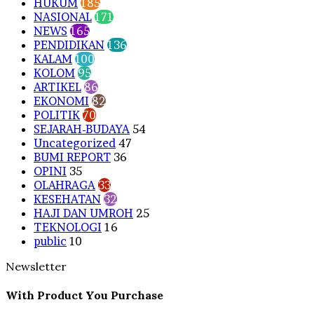
HUKUM
185
NASIONAL
171
NEWS
165
PENDIDIKAN
136
KALAM
100
KOLOM
95
ARTIKEL
86
EKONOMI
82
POLITIK
70
SEJARAH-BUDAYA
54
Uncategorized
47
BUMI REPORT
36
OPINI
35
OLAHRAGA
33
KESEHATAN
32
HAJI DAN UMROH
25
TEKNOLOGI
16
public
10
Newsletter
With Product You Purchase