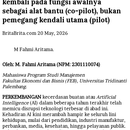
kembali pada fungsi awalnya
sebagai alat bantu (co-pilot), bukan
pemegang kendali utama (pilot)
Send
BritaBrita.com
20 May, 2026
an
email
M Fahmi Aritama.
Oleh: M. Fahmi Aritama (NPM: 2301110074)
Mahasiswa Program Studi Manajemen
Fakultas Ekonomi dan Bisnis (FEB), Universitas Tridinanti
Palembang.
PERKEMBANGAN
kecerdasan buatan atau
Artificial
Intelligence
(AI) dalam beberapa tahun terakhir telah
memicu disrupsi teknologi terbesar di abad ini.
Kehadiran AI kini merambah hampir ke seluruh lini
kehidupan, mulai dari pendidikan, industri manufaktur,
perbankan, media, kesehatan, hingga pelayanan publik.