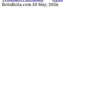
Send
BritaBrita.com
20 May, 2026
an
email