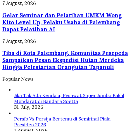
Pejabat
Gelar
7 August, 2026
Senior
Seminar
Mossad
Gelar Seminar dan Pelatihan UMKM Wong
dan
Israel
Pelatihan
Kito Level Up, Pelaku Usaha di Palembang
Dipecat
UMKM
Dapat Pelatihan AI
Wong
Kito
Tiba
7 August, 2026
Level
di
Up,
Tiba di Kota Palembang, Komunitas Pesepeda
Kota
Pelaku
Palembang,
Sampaikan Pesan Ekspedisi Hutan Merdeka
Usaha
Komunitas
Hingga Pelestarian Orangutan Tapanuli
di
Pesepeda
Palembang
Sampaikan
Popular News
Dapat
Pesan
Pelatihan
Ekspedisi
AI
Hutan
Jika Tak Ada Kendala, Pesawat Super Jumbo Bakal
Merdeka
Mendarat di Bandara Soetta
Hingga
31 July, 2026
Pelestarian
Orangutan
Persib Vs Persija Bertemu di Semifinal Piala
Tapanuli
Presiden 2026
1 August, 2026