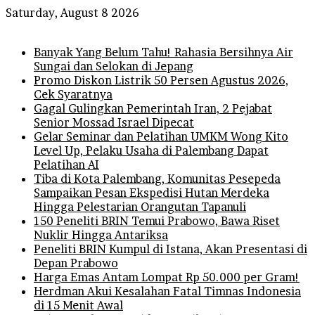
Saturday, August 8 2026
Breaking News
Banyak Yang Belum Tahu! Rahasia Bersihnya Air
Sungai dan Selokan di Jepang
Promo Diskon Listrik 50 Persen Agustus 2026,
Cek Syaratnya
Gagal Gulingkan Pemerintah Iran, 2 Pejabat
Senior Mossad Israel Dipecat
Gelar Seminar dan Pelatihan UMKM Wong Kito
Level Up, Pelaku Usaha di Palembang Dapat
Pelatihan AI
Tiba di Kota Palembang, Komunitas Pesepeda
Sampaikan Pesan Ekspedisi Hutan Merdeka
Hingga Pelestarian Orangutan Tapanuli
150 Peneliti BRIN Temui Prabowo, Bawa Riset
Nuklir Hingga Antariksa
Peneliti BRIN Kumpul di Istana, Akan Presentasi di
Depan Prabowo
Harga Emas Antam Lompat Rp 50.000 per Gram!
Herdman Akui Kesalahan Fatal Timnas Indonesia
di 15 Menit Awal