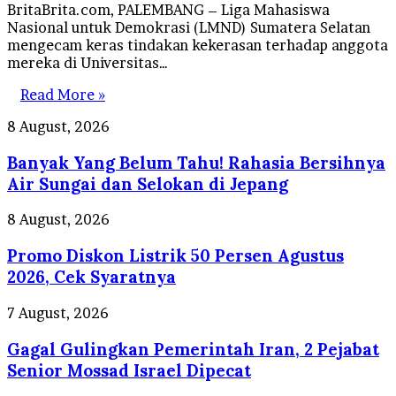
BritaBrita.com, PALEMBANG – Liga Mahasiswa
Nasional untuk Demokrasi (LMND) Sumatera Selatan
mengecam keras tindakan kekerasan terhadap anggota
mereka di Universitas…
Read More »
Banyak
8 August, 2026
Yang
Banyak Yang Belum Tahu! Rahasia Bersihnya
Belum
Tahu!
Air Sungai dan Selokan di Jepang
Rahasia
Bersihnya
Promo
8 August, 2026
Air
Diskon
Sungai
Promo Diskon Listrik 50 Persen Agustus
Listrik
dan
50
2026, Cek Syaratnya
Selokan
Persen
di
Agustus
Gagal
7 August, 2026
Jepang
2026,
Gulingkan
Cek
Gagal Gulingkan Pemerintah Iran, 2 Pejabat
Pemerintah
Syaratnya
Iran,
Senior Mossad Israel Dipecat
2