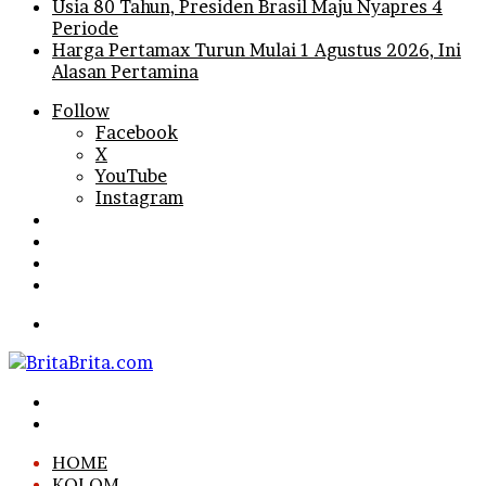
Usia 80 Tahun, Presiden Brasil Maju Nyapres 4
Periode
Harga Pertamax Turun Mulai 1 Agustus 2026, Ini
Alasan Pertamina
Follow
Facebook
X
YouTube
Instagram
Log
In
Random
Article
Sidebar
Search
for
Menu
Search
for
Log
In
HOME
KOLOM