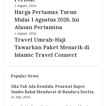
Maju
Harga
2 August, 2026
Nyapres
Pertamax
Harga Pertamax Turun
4
Turun
Periode
Mulai 1 Agustus 2026, Ini
Mulai
1
Alasan Pertamina
Agustus
Travel
1 August, 2026
2026,
Umrah-
Travel Umrah-Haji
Ini
Haji
Alasan
Tawarkan Paket Menarik di
Tawarkan
Pertamina
Paket
Islamic Travel Connect
Menarik
di
Islamic
Travel
Popular News
Connect
Jika Tak Ada Kendala, Pesawat Super
Jumbo Bakal Mendarat di Bandara Soetta
31 July, 2026