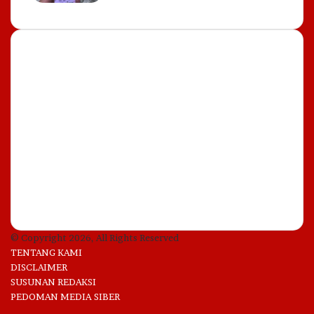
Most Important
6 August, 2026
Harga Emas Antam Lompat Rp
50.000 per Gram!
4 August, 2026
Herdman Akui Kesalahan Fatal
Timnas Indonesia di 15 Menit
Awal
© Copyright 2026, All Rights Reserved
TENTANG KAMI
DISCLAIMER
SUSUNAN REDAKSI
PEDOMAN MEDIA SIBER
Facebook