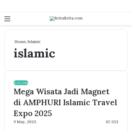
Menu
Log In
Se
Home
/
islamic
islamic
KOLOM
Mega Wisata Jadi Magnet
di AMPHURI Islamic Travel
Expo 2025
9 May, 2025
0
552