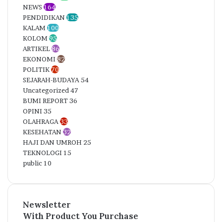
NEWS
164
PENDIDIKAN
135
KALAM
100
KOLOM
95
ARTIKEL
86
EKONOMI
82
POLITIK
70
SEJARAH-BUDAYA
54
Uncategorized
47
BUMI REPORT
36
OPINI
35
OLAHRAGA
33
KESEHATAN
32
HAJI DAN UMROH
25
TEKNOLOGI
15
public
10
Newsletter
With Product You Purchase