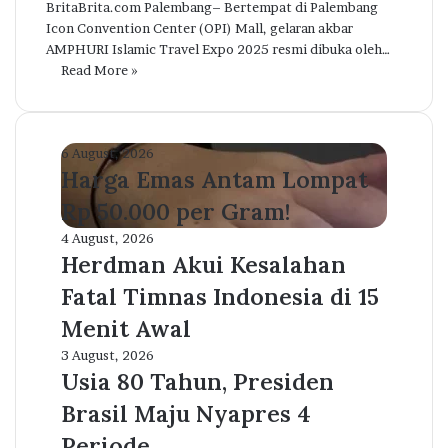
BritaBrita.com Palembang– Bertempat di Palembang
Icon Convention Center (OPI) Mall, gelaran akbar
AMPHURI Islamic Travel Expo 2025 resmi dibuka oleh…
Read More »
Harga
6 August, 2026
Emas
Harga Emas Antam Lompat
Antam
Rp 50.000 per Gram!
Lompat
Rp
Herdman
4 August, 2026
50.000
Akui
Herdman Akui Kesalahan
per
Kesalahan
Fatal Timnas Indonesia di 15
Gram!
Fatal
Timnas
Menit Awal
Indonesia
Usia
3 August, 2026
di
80
Usia 80 Tahun, Presiden
15
Tahun,
Menit
Brasil Maju Nyapres 4
Presiden
Awal
Brasil
Periode