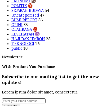
EKONOMI
82
POLITIK
70
SEJARAH-BUDAYA
54
Uncategorized
47
BUMI REPORT
36
OPINI
35
OLAHRAGA
33
KESEHATAN
32
HAJI DAN UMROH
25
TEKNOLOGI
16
public
10
Newsletter
With Product You Purchase
Subscribe to our mailing list to get the new
updates!
Lorem ipsum dolor sit amet, consectetur.
Enter
your