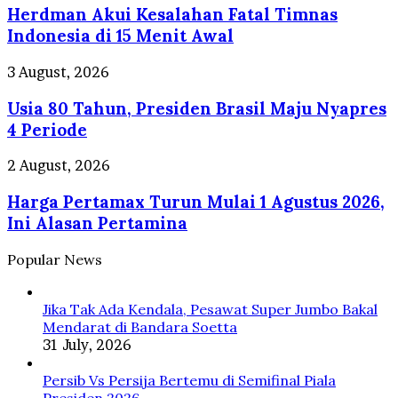
Gram!
Herdman Akui Kesalahan Fatal Timnas
Kesalahan
Fatal
Indonesia di 15 Menit Awal
Timnas
Indonesia
Usia
3 August, 2026
di
80
15
Usia 80 Tahun, Presiden Brasil Maju Nyapres
Tahun,
Menit
Presiden
4 Periode
Awal
Brasil
Maju
Harga
2 August, 2026
Nyapres
Pertamax
4
Harga Pertamax Turun Mulai 1 Agustus 2026,
Turun
Periode
Mulai
Ini Alasan Pertamina
1
Agustus
Popular News
2026,
Ini
Alasan
Jika Tak Ada Kendala, Pesawat Super Jumbo Bakal
Pertamina
Mendarat di Bandara Soetta
31 July, 2026
Persib Vs Persija Bertemu di Semifinal Piala
Presiden 2026