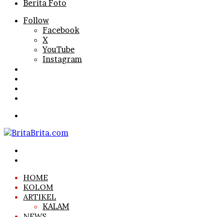
Berita Foto
Follow
Facebook
X
YouTube
Instagram
Log
In
Random
Article
Sidebar
Search
for
Menu
Search
for
Log
In
HOME
KOLOM
ARTIKEL
KALAM
NEWS