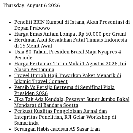
Thursday, August 6 2026
Breaking News
Peneliti BRIN Kumpul di Istana, Akan Presentasi di
Depan Prabowo
Harga Emas Antam Lompat Rp 50.000 per Gram!
Herdman Akui Kesalahan Fatal Timnas Indonesia
di 15 Menit Awal
Usia 80 Tahun, Presiden Brasil Maju Nyapres 4
Periode
Harga Pertamax Turun Mulai 1 Agustus 2026, Ini
Alasan Pertamina
Travel Umrah-Haji Tawarkan Paket Menarik di
Islamic Travel Connect
Persib Vs Persija Bertemu di Semifinal Piala
Presiden 2026
Jika Tak Ada Kendala, Pesawat Super Jumbo Bakal
Mendarat di Bandara Soetta
Perkuat Kualitas Pengelolaan Jurnal dan
Integritas Penelitian, RJI Gelar Workshop di
Samarinda
Serangan Habis-habisan AS Sasar Iran