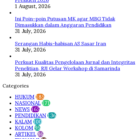
1 August, 2026
Ini Poin-poin Putusan MK agar MBG Tidak
Dimasukkan dalam Anggaran Pendidikan
31 July, 2026
Serangan Habis-habisan AS Sasar Iran
31 July, 2026
Perkuat Kualitas Pengelolaan Jurnal dan Integritas
Penelitian, RJI Gelar Workshop di Samarinda
31 July, 2026
Categories
HUKUM
185
NASIONAL
171
NEWS
165
PENDIDIKAN
136
KALAM
100
KOLOM
95
ARTIKEL
86