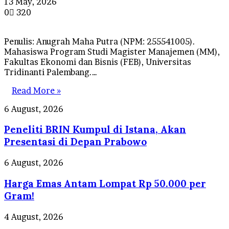
13 May, 2026
0
320
Penulis: Anugrah Maha Putra (NPM: 255541005).
Mahasiswa Program Studi Magister Manajemen (MM),
Fakultas Ekonomi dan Bisnis (FEB), Universitas
Tridinanti Palembang.…
Read More »
Peneliti
6 August, 2026
BRIN
Peneliti BRIN Kumpul di Istana, Akan
Kumpul
di
Presentasi di Depan Prabowo
Istana,
Akan
Harga
6 August, 2026
Presentasi
Emas
di
Harga Emas Antam Lompat Rp 50.000 per
Antam
Depan
Lompat
Gram!
Prabowo
Rp
50.000
Herdman
4 August, 2026
per
Akui