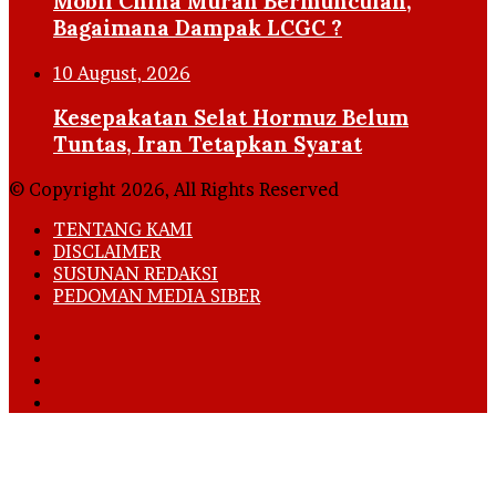
Mobil China Murah Bermunculan,
Bagaimana Dampak LCGC ?
10 August, 2026
Kesepakatan Selat Hormuz Belum
Tuntas, Iran Tetapkan Syarat
© Copyright 2026, All Rights Reserved
TENTANG KAMI
DISCLAIMER
SUSUNAN REDAKSI
PEDOMAN MEDIA SIBER
Facebook
X
YouTube
Instagram
Back
to
top