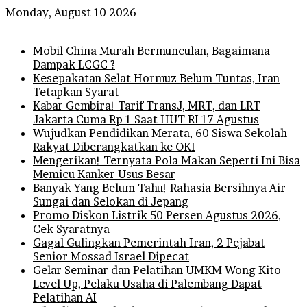
Monday, August 10 2026
Breaking News
Mobil China Murah Bermunculan, Bagaimana
Dampak LCGC ?
Kesepakatan Selat Hormuz Belum Tuntas, Iran
Tetapkan Syarat
Kabar Gembira! Tarif TransJ, MRT, dan LRT
Jakarta Cuma Rp 1 Saat HUT RI 17 Agustus
Wujudkan Pendidikan Merata, 60 Siswa Sekolah
Rakyat Diberangkatkan ke OKI
Mengerikan! Ternyata Pola Makan Seperti Ini Bisa
Memicu Kanker Usus Besar
Banyak Yang Belum Tahu! Rahasia Bersihnya Air
Sungai dan Selokan di Jepang
Promo Diskon Listrik 50 Persen Agustus 2026,
Cek Syaratnya
Gagal Gulingkan Pemerintah Iran, 2 Pejabat
Senior Mossad Israel Dipecat
Gelar Seminar dan Pelatihan UMKM Wong Kito
Level Up, Pelaku Usaha di Palembang Dapat
Pelatihan AI