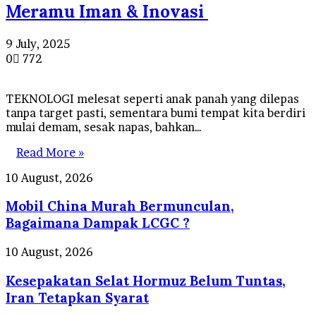
Meramu Iman & Inovasi
9 July, 2025
0
772
TEKNOLOGI melesat seperti anak panah yang dilepas
tanpa target pasti, sementara bumi tempat kita berdiri
mulai demam, sesak napas, bahkan…
Read More »
Mobil
10 August, 2026
China
Mobil China Murah Bermunculan,
Murah
Bermunculan,
Bagaimana Dampak LCGC ?
Bagaimana
Dampak
Kesepakatan
10 August, 2026
LCGC
Selat
?
Kesepakatan Selat Hormuz Belum Tuntas,
Hormuz
Belum
Iran Tetapkan Syarat
Tuntas,