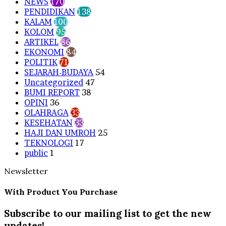
NEWS
170
PENDIDIKAN
138
KALAM
100
KOLOM
95
ARTIKEL
86
EKONOMI
84
POLITIK
71
SEJARAH-BUDAYA
54
Uncategorized
47
BUMI REPORT
38
OPINI
36
OLAHRAGA
33
KESEHATAN
33
HAJI DAN UMROH
25
TEKNOLOGI
17
public
1
Newsletter
With Product You Purchase
Subscribe to our mailing list to get the new
updates!