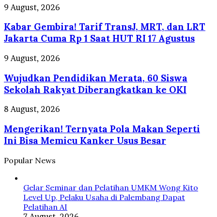
Iran
Kabar
9 August, 2026
Tetapkan
Gembira!
Syarat
Kabar Gembira! Tarif TransJ, MRT, dan LRT
Tarif
TransJ,
Jakarta Cuma Rp 1 Saat HUT RI 17 Agustus
MRT,
dan
Wujudkan
9 August, 2026
LRT
Pendidikan
Jakarta
Wujudkan Pendidikan Merata, 60 Siswa
Merata,
Cuma
60
Sekolah Rakyat Diberangkatkan ke OKI
Rp
Siswa
1
Sekolah
Mengerikan!
8 August, 2026
Saat
Rakyat
Ternyata
HUT
Diberangkatkan
Mengerikan! Ternyata Pola Makan Seperti
Pola
RI
ke
Makan
Ini Bisa Memicu Kanker Usus Besar
17
OKI
Seperti
Agustus
Ini
Popular News
Bisa
Memicu
Kanker
Gelar Seminar dan Pelatihan UMKM Wong Kito
Usus
Level Up, Pelaku Usaha di Palembang Dapat
Besar
Pelatihan AI
7 August, 2026