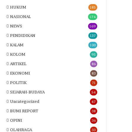
HUKUM
185
NASIONAL
174
NEWS
169
PENDIDIKAN
137
KALAM
100
KOLOM
95
ARTIKEL
86
EKONOMI
83
POLITIK
71
SEJARAH-BUDAYA
54
Uncategorized
47
BUMI REPORT
38
OPINI
36
OLAHRAGA
33