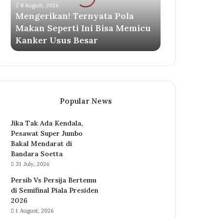
8 August, 2026
Bisa
Mengerikan! Ternyata Pola
Memicu
Makan Seperti Ini Bisa Memicu
Kanker
Kanker Usus Besar
Usus
Besar
Popular News
Jika Tak Ada Kendala,
Pesawat Super Jumbo
Bakal Mendarat di
Bandara Soetta
31 July, 2026
Persib Vs Persija Bertemu
di Semifinal Piala Presiden
2026
1 August, 2026