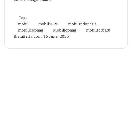
Tags
mobil
mobil2025
mobilIndonesia
mobiljeopang
Mobiljepang
mobilterbaru
Send
BritaBrita.com
16 June, 2025
an
email