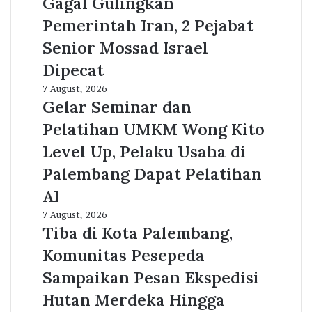
Gagal Gulingkan
Pemerintah
Pemerintah Iran, 2 Pejabat
Iran,
2
Senior Mossad Israel
Pejabat
Dipecat
Senior
Mossad
Gelar
7 August, 2026
Israel
Seminar
Gelar Seminar dan
Dipecat
dan
Pelatihan UMKM Wong Kito
Pelatihan
UMKM
Level Up, Pelaku Usaha di
Wong
Palembang Dapat Pelatihan
Kito
Level
AI
Up,
Tiba
7 August, 2026
Pelaku
di
Tiba di Kota Palembang,
Usaha
Kota
di
Komunitas Pesepeda
Palembang,
Palembang
Komunitas
Sampaikan Pesan Ekspedisi
Dapat
Pesepeda
Pelatihan
Hutan Merdeka Hingga
Sampaikan
AI