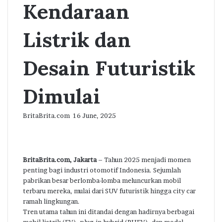
Kendaraan
Listrik dan
Desain Futuristik
Dimulai
Send
BritaBrita.com
16 June, 2025
an
email
BritaBrita.com, Jakarta
– Tahun 2025 menjadi momen
penting bagi industri otomotif Indonesia. Sejumlah
pabrikan besar berlomba-lomba meluncurkan mobil
terbaru mereka, mulai dari SUV futuristik hingga city car
ramah lingkungan.
Tren utama tahun ini ditandai dengan hadirnya berbagai