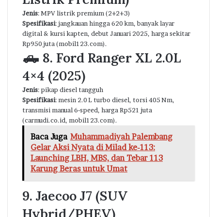
Jenis
: MPV listrik premium (2+2+3)
Spesifikasi
: jangkauan hingga 620 km, banyak layar
digital & kursi kapten, debut Januari 2025, harga sekitar
Rp950 juta (mobil123.com).
🛻
8. Ford Ranger XL 2.0L
4×4 (2025)
Jenis
: pikap diesel tangguh
Spesifikasi
: mesin 2.0 L turbo diesel, torsi 405 Nm,
transmisi manual 6‑speed, harga Rp521 juta
(carmudi.co.id, mobil123.com).
Baca Juga
Muhammadiyah Palembang
Gelar Aksi Nyata di Milad ke-113:
Launching LBH, MBS, dan Tebar 113
Karung Beras untuk Umat
9. Jaecoo J7 (SUV
Hybrid/PHEV)