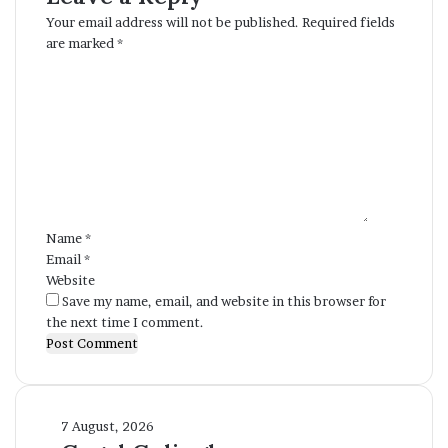
Your email address will not be published.
Required fields
are marked
*
C
o
m
m
e
n
t
*
Name
*
Email
*
Website
Save my name, email, and website in this browser for
the next time I comment.
Gagal
7 August, 2026
Gulingkan