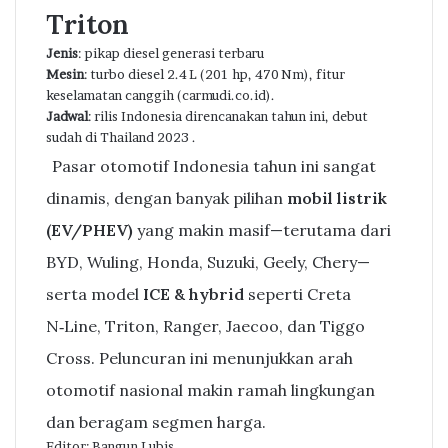
Triton
Jenis
: pikap diesel generasi terbaru
Mesin
: turbo diesel 2.4 L (201 hp, 470 Nm), fitur
keselamatan canggih (carmudi.co.id).
Jadwal
: rilis Indonesia direncanakan tahun ini, debut
sudah di Thailand 2023 .
Pasar otomotif Indonesia tahun ini sangat
dinamis, dengan banyak pilihan
mobil listrik
(EV/PHEV)
yang makin masif—terutama dari
BYD, Wuling, Honda, Suzuki, Geely, Chery—
serta model
ICE & hybrid
seperti Creta
N‑Line, Triton, Ranger, Jaecoo, dan Tiggo
Cross. Peluncuran ini menunjukkan arah
otomotif nasional makin ramah lingkungan
dan beragam segmen harga.
Editor: Bangun Lubis