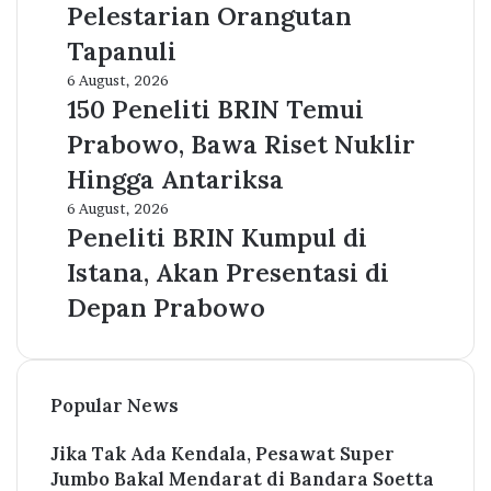
Pesan
Pelestarian Orangutan
Ekspedisi
Tapanuli
Hutan
Merdeka
150
6 August, 2026
Hingga
Peneliti
150 Peneliti BRIN Temui
Pelestarian
BRIN
Prabowo, Bawa Riset Nuklir
Orangutan
Temui
Tapanuli
Prabowo,
Hingga Antariksa
Bawa
Peneliti
6 August, 2026
Riset
BRIN
Peneliti BRIN Kumpul di
Nuklir
Kumpul
Hingga
Istana, Akan Presentasi di
di
Antariksa
Istana,
Depan Prabowo
Akan
Presentasi
di
Depan
Popular News
Prabowo
Jika Tak Ada Kendala, Pesawat Super
Jumbo Bakal Mendarat di Bandara Soetta