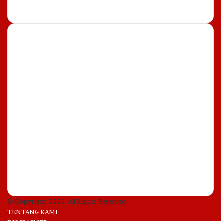
Most Important
7 August, 2026
Gagal Gulingkan Pemerintah
Iran, 2 Pejabat Senior Mossad
Israel Dipecat
7 August, 2026
Gelar Seminar dan Pelatihan
UMKM Wong Kito Level Up,
Pelaku Usaha di Palembang
Dapat Pelatihan AI
© Copyright 2026, All Rights Reserved
TENTANG KAMI