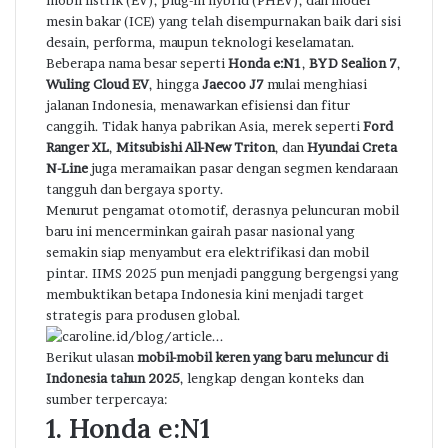
mobil listrik (EV), plug-in hybrid (PHEV), dan model
mesin bakar (ICE) yang telah disempurnakan baik dari sisi
desain, performa, maupun teknologi keselamatan.
Beberapa nama besar seperti
Honda e:N1
,
BYD Sealion 7
,
Wuling Cloud EV
, hingga
Jaecoo J7
mulai menghiasi
jalanan Indonesia, menawarkan efisiensi dan fitur
canggih. Tidak hanya pabrikan Asia, merek seperti
Ford
Ranger XL
,
Mitsubishi All-New Triton
, dan
Hyundai Creta
N-Line
juga meramaikan pasar dengan segmen kendaraan
tangguh dan bergaya sporty.
Menurut pengamat otomotif, derasnya peluncuran mobil
baru ini mencerminkan gairah pasar nasional yang
semakin siap menyambut era elektrifikasi dan mobil
pintar. IIMS 2025 pun menjadi panggung bergengsi yang
membuktikan betapa Indonesia kini menjadi target
strategis para produsen global.
Berikut ulasan
mobil-mobil keren yang baru meluncur di
Indonesia tahun 2025
, lengkap dengan konteks dan
sumber terpercaya:
1. Honda e:N1