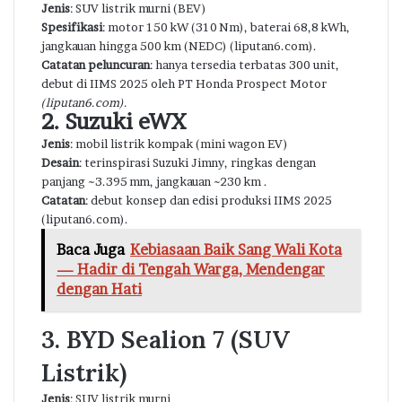
Jenis
: SUV listrik murni (BEV)
Spesifikasi
: motor 150 kW (310 Nm), baterai 68,8 kWh,
jangkauan hingga 500 km (NEDC) (
liputan6.com
).
Catatan peluncuran
: hanya tersedia terbatas 300 unit,
debut di IIMS 2025 oleh PT Honda Prospect Motor
(liputan6.com).
2. Suzuki eWX
Jenis
: mobil listrik kompak (mini wagon EV)
Desain
: terinspirasi Suzuki Jimny, ringkas dengan
panjang ~3.395 mm, jangkauan ~230 km .
Catatan
: debut konsep dan edisi produksi IIMS 2025
(liputan6.com).
Baca Juga
Kebiasaan Baik Sang Wali Kota
— Hadir di Tengah Warga, Mendengar
dengan Hati
3. BYD Sealion 7 (SUV
Listrik)
Jenis
: SUV listrik murni