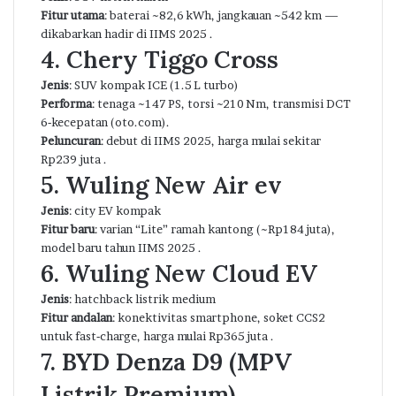
Fitur utama
: baterai ~82,6 kWh, jangkauan ~542 km —
dikabarkan hadir di IIMS 2025 .
4. Chery Tiggo Cross
Jenis
: SUV kompak ICE (1.5 L turbo)
Performa
: tenaga ~147 PS, torsi ~210 Nm, transmisi DCT
6‑kecepatan (
oto.com
).
Peluncuran
: debut di IIMS 2025, harga mulai sekitar
Rp239 juta .
5. Wuling New Air ev
Jenis
: city EV kompak
Fitur baru
: varian “Lite” ramah kantong (~Rp184 juta),
model baru tahun IIMS 2025 .
6. Wuling New Cloud EV
Jenis
: hatchback listrik medium
Fitur andalan
: konektivitas smartphone, soket CCS2
untuk fast‑charge, harga mulai Rp365 juta .
7. BYD Denza D9 (MPV
Listrik Premium)