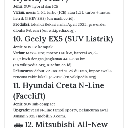
Jenis
: SUV hybrid dan ICE
Varian
: mesin 1.6 L turbo (ICE) atau 1.5 L turbo + motor
listrik (PHEV SHS) (carmudi.co.id).
Produksi
: lokal di Bekasi mulai April 2025, pre-order
dibuka Februari (en.wikipedia.org).
10. Geely EX5 (SUV Listrik)
Jenis
: SUV EV kompak
Varian
: Max & Pro; motor 160 kW, baterai 49,5–
60,2 kWh dengan jangkauan 440–530 km
(en.wikipedia.org, autofun.co.id).
Peluncuran
: debut 22 Januari 2025 di IIMS, impor awal &
rencana rakit lokal Q3-2025 (en.wikipedia.org).
11. Hyundai Creta N-Line
(Facelift)
Jenis
: SUV sub-compact
Upgrade
: versi N‑Line tampil sporty, peluncuran awal
Januari 2025 (
mobil123.com
).
🛻
12. Mitsubishi All-New