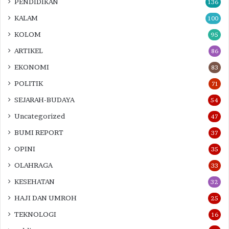
PENDIDIKAN
136
KALAM
100
KOLOM
95
ARTIKEL
86
EKONOMI
83
POLITIK
71
SEJARAH-BUDAYA
54
Uncategorized
47
BUMI REPORT
37
OPINI
35
OLAHRAGA
33
KESEHATAN
32
HAJI DAN UMROH
25
TEKNOLOGI
16