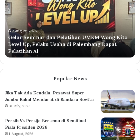
dan
Ko
Pelatihan
Pa
UMKM
Ko
Wong
Pe
Kito
Sa
7 August, 2026
Gelar Seminar dan Pelatihan UMKM Wong Kito
Level
Pe
Level Up, Pelaku Usaha di Palembang Dapat
Up,
Ek
Pelatihan AI
Pelaku
Hu
Usaha
Me
di
Hi
Palembang
Pe
Dapat
Or
Popular News
Pelatihan
Ta
AI
Jika Tak Ada Kendala, Pesawat Super
Jumbo Bakal Mendarat di Bandara Soetta
31 July, 2026
Persib Vs Persija Bertemu di Semifinal
Piala Presiden 2026
1 August, 2026