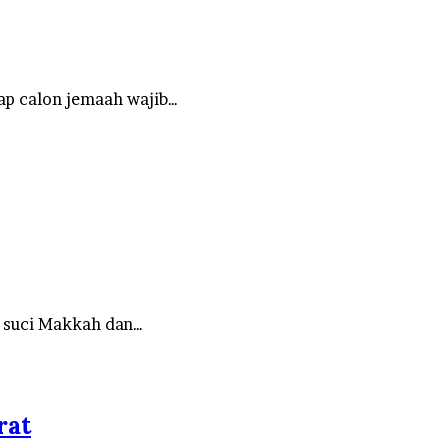
iap calon jemaah wajib…
h suci Makkah dan…
rat