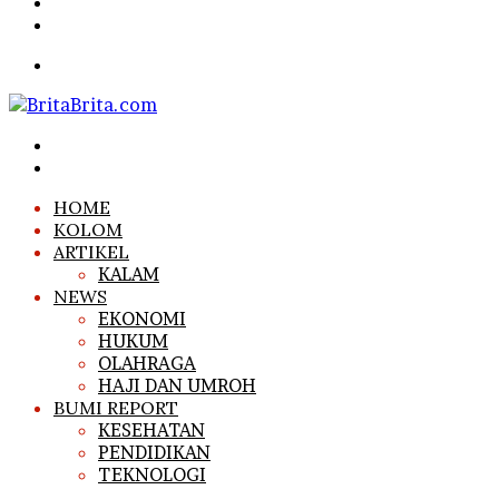
Article
Sidebar
Search
for
Menu
Search
for
Log
In
HOME
KOLOM
ARTIKEL
KALAM
NEWS
EKONOMI
HUKUM
OLAHRAGA
HAJI DAN UMROH
BUMI REPORT
KESEHATAN
PENDIDIKAN
TEKNOLOGI