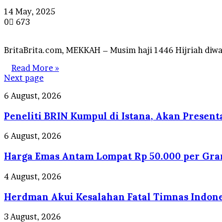
14 May, 2025
0
673
BritaBrita.com, MEKKAH – Musim haji 1446 Hijriah diwa
Read More »
Next page
Peneliti
6 August, 2026
BRIN
Peneliti BRIN Kumpul di Istana, Akan Present
Kumpul
di
Istana,
Harga
6 August, 2026
Akan
Emas
Presentasi
Harga Emas Antam Lompat Rp 50.000 per Gra
Antam
di
Lompat
Depan
Rp
Herdman
4 August, 2026
Prabowo
50.000
Akui
per
Herdman Akui Kesalahan Fatal Timnas Indones
Kesalahan
Gram!
Fatal
Timnas
Usia
3 August, 2026