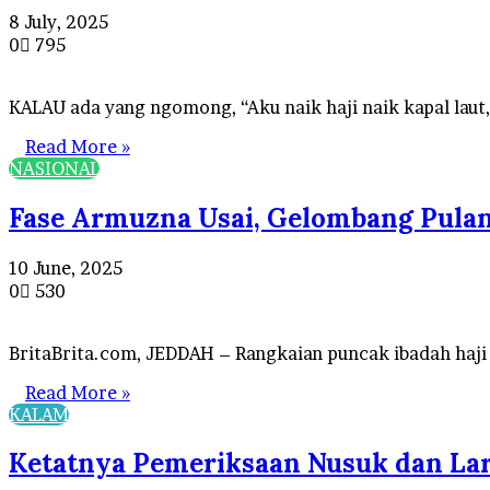
8 July, 2025
0
795
KALAU ada yang ngomong, “Aku naik haji naik kapal laut,
Read More »
NASIONAL
Fase Armuzna Usai, Gelombang Pulang
10 June, 2025
0
530
BritaBrita.com, JEDDAH – Rangkaian puncak ibadah haji d
Read More »
KALAM
Ketatnya Pemeriksaan Nusuk dan Lara