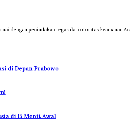
rnai dengan penindakan tegas dari otoritas keamanan Ara
asi di Depan Prabowo
m!
ia di 15 Menit Awal