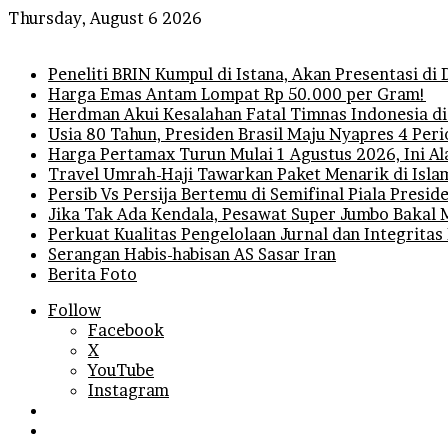
Thursday, August 6 2026
Breaking News
Peneliti BRIN Kumpul di Istana, Akan Presentasi d
Harga Emas Antam Lompat Rp 50.000 per Gram!
Herdman Akui Kesalahan Fatal Timnas Indonesia di
Usia 80 Tahun, Presiden Brasil Maju Nyapres 4 Per
Harga Pertamax Turun Mulai 1 Agustus 2026, Ini A
Travel Umrah-Haji Tawarkan Paket Menarik di Isla
Persib Vs Persija Bertemu di Semifinal Piala Presi
Jika Tak Ada Kendala, Pesawat Super Jumbo Bakal 
Perkuat Kualitas Pengelolaan Jurnal dan Integritas
Serangan Habis-habisan AS Sasar Iran
Berita Foto
Follow
Facebook
X
YouTube
Instagram
Log
In
Random