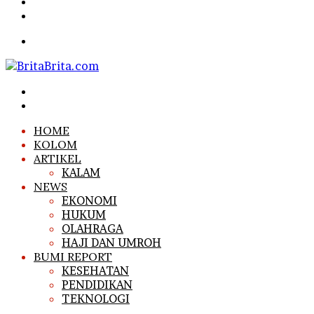
Article
Sidebar
Search
for
Menu
Search
for
Log
In
HOME
KOLOM
ARTIKEL
KALAM
NEWS
EKONOMI
HUKUM
OLAHRAGA
HAJI DAN UMROH
BUMI REPORT
KESEHATAN
PENDIDIKAN
TEKNOLOGI