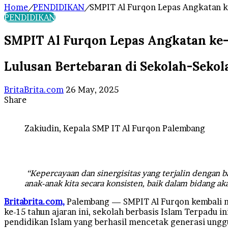
Home
/
PENDIDIKAN
/
SMPIT Al Furqon Lepas Angkatan k
PENDIDIKAN
SMPIT Al Furqon Lepas Angkatan ke-
Lulusan Bertebaran di Sekolah-Seko
Send
BritaBrita.com
26 May, 2025
an
Share
Facebook
X
LinkedIn
Tumblr
Pinterest
Reddit
VKontakte
Odnoklassniki
Pocket
WhatsApp
Telegram
Line
email
Zakiudin, Kepala SMP IT Al Furqon Palembang
“Kepercayaan dan sinergisitas yang terjalin dengan 
anak-anak kita secara konsisten, baik dalam bidang
Britabrita.com,
Palembang — SMPIT Al Furqon kembali 
ke-15 tahun ajaran ini, sekolah berbasis Islam Terpadu i
pendidikan Islam yang berhasil mencetak generasi unggu