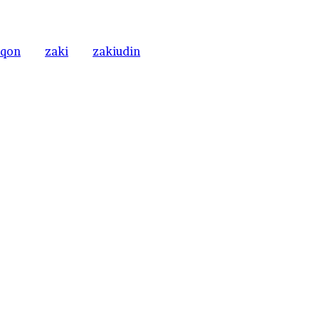
rqon
zaki
zakiudin