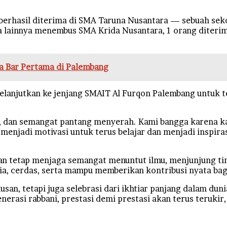
ng berhasil diterima di SMA Taruna Nusantara — sebuah s
a lainnya menembus SMA Krida Nusantara, 1 orang diterim
a Bar Pertama di Palembang
anjutkan ke jenjang SMAIT Al Furqon Palembang untuk te
an, dan semangat pantang menyerah. Kami bangga karena kal
enjadi motivasi untuk terus belajar dan menjadi inspirasi
an tetap menjaga semangat menuntut ilmu, menjunjung ti
lia, cerdas, serta mampu memberikan kontribusi nyata ba
san, tetapi juga selebrasi dari ikhtiar panjang dalam dun
erasi rabbani, prestasi demi prestasi akan terus teruki