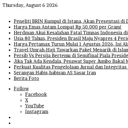
Thursday, August 6 2026
Breaking News
Peneliti BRIN Kumpul di Istana, Akan Presentasi d
Harga Emas Antam Lompat Rp 50.000 per Gram!
Herdman Akui Kesalahan Fatal Timnas Indonesia di
Usia 80 Tahun, Presiden Brasil Maju Nyapres 4 Per
Harga Pertamax Turun Mulai 1 Agustus 2026, Ini A
Travel Umrah-Haji Tawarkan Paket Menarik di Isla
Persib Vs Persija Bertemu di Semifinal Piala Presi
Jika Tak Ada Kendala, Pesawat Super Jumbo Bakal 
Perkuat Kualitas Pengelolaan Jurnal dan Integritas
Serangan Habis-habisan AS Sasar Iran
Berita Foto
Follow
Facebook
X
YouTube
Instagram
Log
In
Random