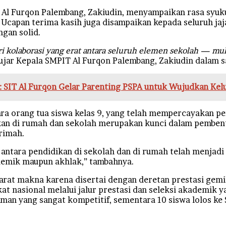
 Al Furqon Palembang, Zakiudin, menyampaikan rasa syu
. Ucapan terima kasih juga disampaikan kepada seluruh ja
ngan solid.
dari kolaborasi yang erat antara seluruh elemen sekolah — mu
 ujar Kepala SMPIT Al Furqon Palembang, Zakiudin dalam 
 SIT Al Furqon Gelar Parenting PSPA untuk Wujudkan Kel
ra orang tua siswa kelas 9, yang telah mempercayakan pe
idikan di rumah dan sekolah merupakan kunci dalam pemb
rimah.
k antara pendidikan di sekolah dan di rumah telah menjad
ademik maupun akhlak,” tambahnya.
at makna karena disertai dengan deretan prestasi gemila
t nasional melalui jalur prestasi dan seleksi akademik y
an yang sangat kompetitif, sementara 10 siswa lolos ke 