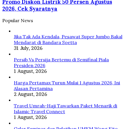
Promo Diskon Listrik 50 Persen Agustus
Listrik
dan
50
2026, Cek Syaratnya
Selokan
Persen
di
Agustus
Popular News
Jepang
2026,
Cek
Syaratnya
Jika Tak Ada Kendala, Pesawat Super Jumbo Bakal
Mendarat di Bandara Soetta
31 July, 2026
Persib Vs Persija Bertemu di Semifinal Piala
Presiden 2026
1 August, 2026
Harga Pertamax Turun Mulai 1 Agustus 2026, Ini
Alasan Pertamina
2 August, 2026
Travel Umrah-Haji Tawarkan Paket Menarik di
Islamic Travel Connect
1 August, 2026
Gelar Seminar dan Pelatihan UMKM Wong Kito