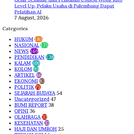
Level Up, Pelaku Usaha di Palembang Dapat
Pelatihan AI
7 August, 2026
Categories
HUKUM
185
NASIONAL
175
NEWS
169
PENDIDIKAN
138
KALAM
100
KOLOM
95
ARTIKEL
86
EKONOMI
83
POLITIK
71
SEJARAH-BUDAYA
54
Uncategorized
47
BUMI REPORT
38
OPINI
36
OLAHRAGA
33
KESEHATAN
33
HAJI DAN UMROH
25