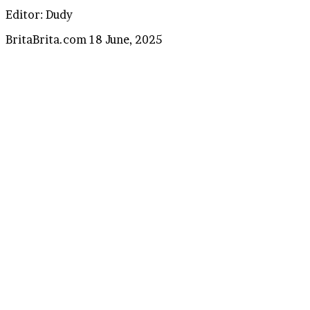
Editor: Dudy
Send
BritaBrita.com
18 June, 2025
an
email