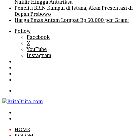
Nuklir Hingga Antariksa
Peneliti BRIN Kumpul di Istana, Akan Presentasi di
Depan Prabowo
Harga Emas Antam Lompat Rp 50.000 per Gram!
Follow
Facebook
X
YouTube
Instagram
Log
In
Random
Article
Sidebar
Search
for
Menu
Search
for
Log
In
HOME
KOLOM