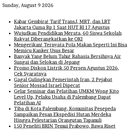
Sunday, August 9 2026
Breaking News
Kabar Gembira! Tarif TransJ, MRT, dan LRT
Jakarta Cuma Rp 1 Saat HUT RI 17 Agustus
Wujudkan Pendidikan Merata, 60 Siswa Sekolah
Rakyat Diberangkatkan ke OKI
Mengerikan! Ternyata Pola Makan Seperti Ini Bisa
Memicu Kanker Usus Besar
Banyak Yang Belum Tahu! Rahasia Bersihnya Air
Sungai dan Selokan di Jepang
Promo Diskon Listrik 50 Persen Agustus 2026,
Cek Syaratnya
Gagal Gulingkan Pemerintah Iran, 2 Pejabat
Senior Mossad Israel Dipecat
Gelar Seminar dan Pelatihan UMKM Wong Kito
Level Up, Pelaku Usaha di Palembang Dapat
Pelatihan AI
Tiba di Kota Palembang, Komunitas Pesepeda
Sampaikan Pesan Ekspedisi Hutan Merdeka
Hingga Pelestarian Orangutan Tapanuli
150 Peneliti BRIN Temui Prabowo, Bawa Riset