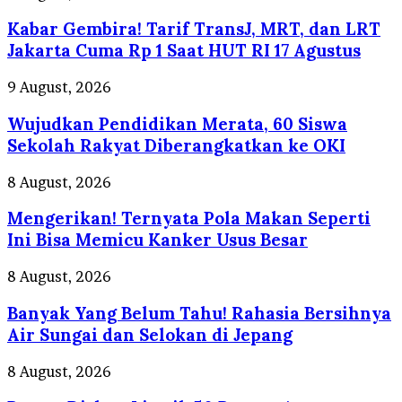
Gembira!
Kabar Gembira! Tarif TransJ, MRT, dan LRT
Tarif
TransJ,
Jakarta Cuma Rp 1 Saat HUT RI 17 Agustus
MRT,
dan
Wujudkan
9 August, 2026
LRT
Pendidikan
Jakarta
Wujudkan Pendidikan Merata, 60 Siswa
Merata,
Cuma
60
Sekolah Rakyat Diberangkatkan ke OKI
Rp
Siswa
1
Sekolah
Mengerikan!
8 August, 2026
Saat
Rakyat
Ternyata
HUT
Diberangkatkan
Mengerikan! Ternyata Pola Makan Seperti
Pola
RI
ke
Makan
Ini Bisa Memicu Kanker Usus Besar
17
OKI
Seperti
Agustus
Ini
Banyak
8 August, 2026
Bisa
Yang
Memicu
Banyak Yang Belum Tahu! Rahasia Bersihnya
Belum
Kanker
Tahu!
Air Sungai dan Selokan di Jepang
Usus
Rahasia
Besar
Bersihnya
Promo
8 August, 2026
Air
Diskon
Sungai