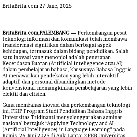
Send
BritaBrita.com
27 June, 2025
an
email
BritaBrita.com,PALEMBANG
— Perkembangan pesat
teknologi informasi dan komunikasi telah membawa
transformasi signifikan dalam berbagai aspek
kehidupan, termasuk dalam bidang pendidikan. Salah
satu inovasi yang menonjol adalah penerapan
Kecerdasan Buatan (Artificial Inteliegence atau AI)
dalam pembelajaran bahasa, khususnya Bahasa Inggris.
AI menawarkan pendekatan yang lebih interaktif,
adaptif, dan personal dibandingkan metode
konvensional, memungkinkan pembelajaran yang lebih
efektif dan efisien.
Guna membahas inovasi dan perkembangan teknologi
ini, FKIP Program Studi Pendidikan Bahasa Inggris
Universitas Tridinanti menyelenggarakan seminar
nasional bertajuk “Applying Technology and AI
(Artificial Intelligence) in Language Learning” pada
Kamis, 26 Juni 2025 di Aula Lantai 3 FEB Universitas