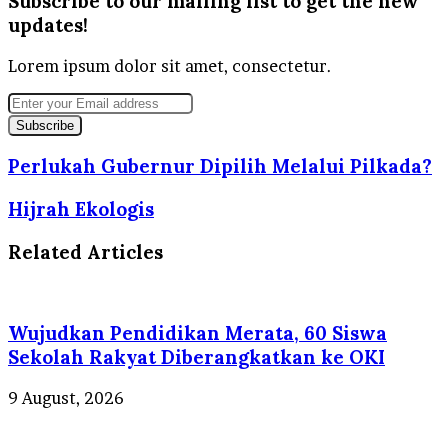
Subscribe to our mailing list to get the new
updates!
Lorem ipsum dolor sit amet, consectetur.
Enter
your
Email
address
Perlukah Gubernur Dipilih Melalui Pilkada?
Hijrah Ekologis
Related Articles
Wujudkan Pendidikan Merata, 60 Siswa
Sekolah Rakyat Diberangkatkan ke OKI
9 August, 2026