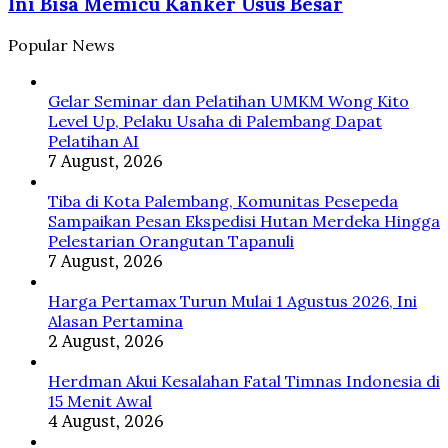
Ini Bisa Memicu Kanker Usus Besar
17
OKI
Seperti
Agustus
Ini
Popular News
Bisa
Memicu
Kanker
Gelar Seminar dan Pelatihan UMKM Wong Kito
Usus
Level Up, Pelaku Usaha di Palembang Dapat
Besar
Pelatihan AI
7 August, 2026
Tiba di Kota Palembang, Komunitas Pesepeda
Sampaikan Pesan Ekspedisi Hutan Merdeka Hingga
Pelestarian Orangutan Tapanuli
7 August, 2026
Harga Pertamax Turun Mulai 1 Agustus 2026, Ini
Alasan Pertamina
2 August, 2026
Herdman Akui Kesalahan Fatal Timnas Indonesia di
15 Menit Awal
4 August, 2026