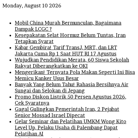
Monday, August 10 2026
Breaking News
Mobil China Murah Bermunculan, Bagaimana
Dampak LCGC ?
Kesepakatan Selat Hormuz Belum Tuntas, Iran
Tetapkan Syarat
Kabar Gembira! Tarif TransJ, MRT, dan LRT
Jakarta Cuma Rp 1 Saat HUT RI 17 Agustus
Wujudkan Pendidikan Merata, 60 Siswa Sekolah
Rakyat Diberangkatkan ke OKI
Mengerikan! Ternyata Pola Makan Seperti Ini Bisa
Memicu Kanker Usus Besar
Banyak Yang Belum Tahu! Rahasia Bersihnya Air
Sungai dan Selokan di Jepang
Promo Diskon Listrik 50 Persen Agustus 2026,
Cek Syaratnya
Gagal Gulingkan Pemerintah Iran, 2 Pejabat
Senior Mossad Israel Dipecat
Gelar Seminar dan Pelatihan UMKM Wong Kito
Level Up, Pelaku Usaha di Palembang Dapat
Pelatihan AI