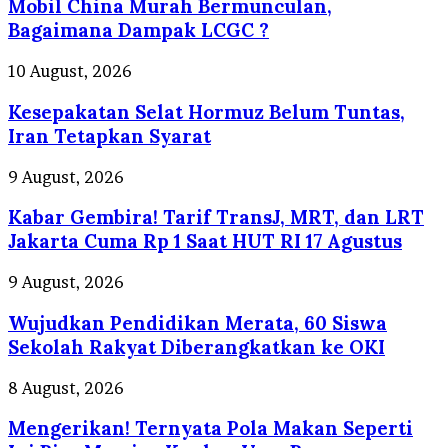
Mobil China Murah Bermunculan,
Murah
Bermunculan,
Bagaimana Dampak LCGC ?
Bagaimana
Dampak
Kesepakatan
10 August, 2026
LCGC
Selat
?
Kesepakatan Selat Hormuz Belum Tuntas,
Hormuz
Belum
Iran Tetapkan Syarat
Tuntas,
Iran
Kabar
9 August, 2026
Tetapkan
Gembira!
Syarat
Kabar Gembira! Tarif TransJ, MRT, dan LRT
Tarif
TransJ,
Jakarta Cuma Rp 1 Saat HUT RI 17 Agustus
MRT,
dan
Wujudkan
9 August, 2026
LRT
Pendidikan
Jakarta
Wujudkan Pendidikan Merata, 60 Siswa
Merata,
Cuma
60
Sekolah Rakyat Diberangkatkan ke OKI
Rp
Siswa
1
Sekolah
Mengerikan!
8 August, 2026
Saat
Rakyat
Ternyata
HUT
Diberangkatkan
Mengerikan! Ternyata Pola Makan Seperti
Pola
RI
ke
Makan