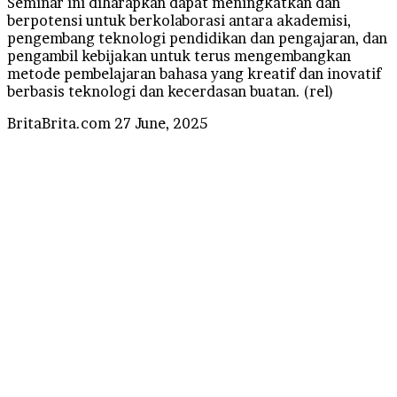
Seminar ini diharapkan dapat meningkatkan dan
berpotensi untuk berkolaborasi antara akademisi,
pengembang teknologi pendidikan dan pengajaran, dan
pengambil kebijakan untuk terus mengembangkan
metode pembelajaran bahasa yang kreatif dan inovatif
berbasis teknologi dan kecerdasan buatan. (rel)
Send
BritaBrita.com
27 June, 2025
an
email