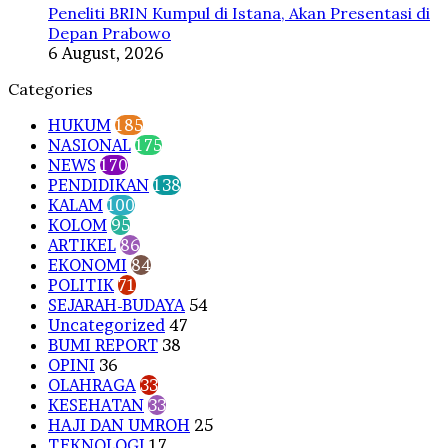
Peneliti BRIN Kumpul di Istana, Akan Presentasi di
Depan Prabowo
6 August, 2026
Categories
HUKUM
185
NASIONAL
175
NEWS
170
PENDIDIKAN
138
KALAM
100
KOLOM
95
ARTIKEL
86
EKONOMI
84
POLITIK
71
SEJARAH-BUDAYA
54
Uncategorized
47
BUMI REPORT
38
OPINI
36
OLAHRAGA
33
KESEHATAN
33
HAJI DAN UMROH
25
TEKNOLOGI
17