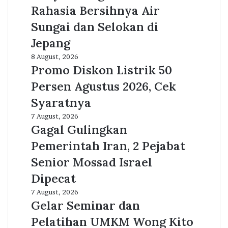
Belum
Rahasia Bersihnya Air
Tahu!
Rahasia
Sungai dan Selokan di
Bersihnya
Jepang
Air
Sungai
Promo
8 August, 2026
dan
Diskon
Promo Diskon Listrik 50
Selokan
Listrik
Persen Agustus 2026, Cek
di
50
Jepang
Persen
Syaratnya
Agustus
Gagal
7 August, 2026
2026,
Gulingkan
Gagal Gulingkan
Cek
Pemerintah
Syaratnya
Pemerintah Iran, 2 Pejabat
Iran,
2
Senior Mossad Israel
Pejabat
Dipecat
Senior
Mossad
Gelar
7 August, 2026
Israel
Seminar
Gelar Seminar dan
Dipecat
dan
Pelatihan UMKM Wong Kito
Pelatihan