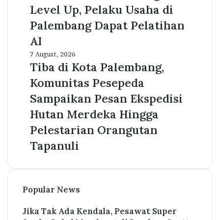
UMKM
Level Up, Pelaku Usaha di
Wong
Palembang Dapat Pelatihan
Kito
Level
AI
Up,
Tiba
7 August, 2026
Pelaku
di
Tiba di Kota Palembang,
Usaha
Kota
di
Komunitas Pesepeda
Palembang,
Palembang
Komunitas
Sampaikan Pesan Ekspedisi
Dapat
Pesepeda
Pelatihan
Hutan Merdeka Hingga
Sampaikan
AI
Pesan
Pelestarian Orangutan
Ekspedisi
Tapanuli
Hutan
Merdeka
Hingga
Pelestarian
Orangutan
Popular News
Tapanuli
Jika Tak Ada Kendala, Pesawat Super