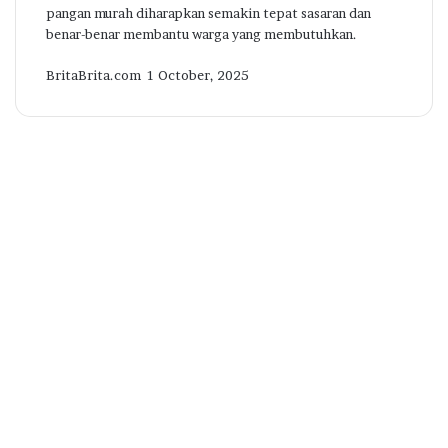
pangan murah diharapkan semakin tepat sasaran dan
benar-benar membantu warga yang membutuhkan.
Send
BritaBrita.com
1 October, 2025
an
email