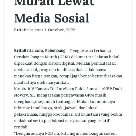
Murah Lewat
Media Sosial
Send
BritaBrita.com
1 October, 2025
an
email
BritaBrita.com, Palembang
– Pengawasan terhadap
Gerakan Pangan Murah (GPM) di Sumatera Selatan bakal
diperkuat dengan sistem digital. Melalui pemanfaatan
media sosial, program ini diharapkan tidak hanya
menekan harga pangan, tetapi juga benar-benar dirasakan
manfaatnya oleh masyarakat.
Kasubdit V Kamsus Dit Intelkam Polda Sumsel, AKBP Dudi
Novery, SE, mengatakan pengawasan GPM masih
menghadapi sejumlah tantangan. Mulai dari minimnya
informasi soal harga, stok, jadwal, dan lokasi
pelaksanaan, hingga koordinasi antar-instansi yang belum
maksimal serta partisipasi masyarakat yang relatif
rendah.
“Dengan adanya FGD ini, kita ingin membangun sistem