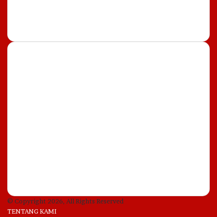
Most Important
8 August, 2026
Banyak Yang Belum Tahu!
Rahasia Bersihnya Air Sungai
dan Selokan di Jepang
8 August, 2026
Promo Diskon Listrik 50
Persen Agustus 2026, Cek
Syaratnya
© Copyright 2026, All Rights Reserved
TENTANG KAMI