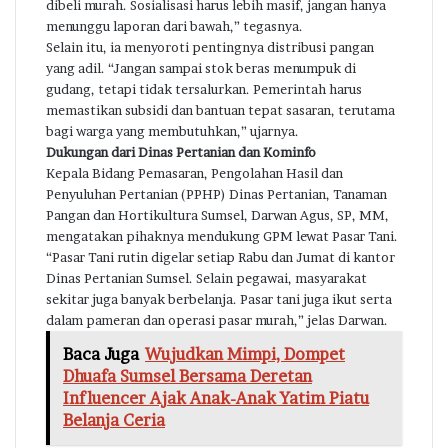
dibeli murah. Sosialisasi harus lebih masif, jangan hanya
menunggu laporan dari bawah,” tegasnya.
Selain itu, ia menyoroti pentingnya distribusi pangan
yang adil. “Jangan sampai stok beras menumpuk di
gudang, tetapi tidak tersalurkan. Pemerintah harus
memastikan subsidi dan bantuan tepat sasaran, terutama
bagi warga yang membutuhkan,” ujarnya.
Dukungan dari Dinas Pertanian dan Kominfo
Kepala Bidang Pemasaran, Pengolahan Hasil dan
Penyuluhan Pertanian (PPHP) Dinas Pertanian, Tanaman
Pangan dan Hortikultura Sumsel, Darwan Agus, SP, MM,
mengatakan pihaknya mendukung GPM lewat Pasar Tani.
“Pasar Tani rutin digelar setiap Rabu dan Jumat di kantor
Dinas Pertanian Sumsel. Selain pegawai, masyarakat
sekitar juga banyak berbelanja. Pasar tani juga ikut serta
dalam pameran dan operasi pasar murah,” jelas Darwan.
Baca Juga
Wujudkan Mimpi, Dompet
Dhuafa Sumsel Bersama Deretan
Influencer Ajak Anak-Anak Yatim Piatu
Belanja Ceria