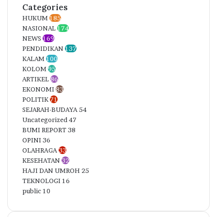
Categories
HUKUM
185
NASIONAL
174
NEWS
169
PENDIDIKAN
137
KALAM
100
KOLOM
95
ARTIKEL
86
EKONOMI
83
POLITIK
71
SEJARAH-BUDAYA
54
Uncategorized
47
BUMI REPORT
38
OPINI
36
OLAHRAGA
33
KESEHATAN
32
HAJI DAN UMROH
25
TEKNOLOGI
16
public
10