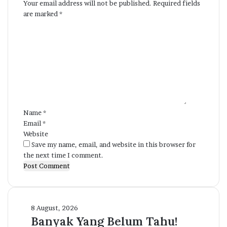
Your email address will not be published.
Required fields
are marked
*
C
o
m
m
e
n
t
*
Name
*
Email
*
Website
Save my name, email, and website in this browser for
the next time I comment.
Banyak
8 August, 2026
Yang
Banyak Yang Belum Tahu!