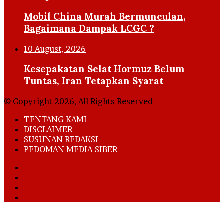
Mobil China Murah Bermunculan,
Bagaimana Dampak LCGC ?
10 August, 2026
Kesepakatan Selat Hormuz Belum
Tuntas, Iran Tetapkan Syarat
© Copyright 2026, All Rights Reserved
TENTANG KAMI
DISCLAIMER
SUSUNAN REDAKSI
PEDOMAN MEDIA SIBER
Facebook
X
YouTube
Instagram
Facebook
X
LinkedIn
WhatsApp
Telegram
Viber
Back