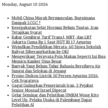
Monday, August 10 2026
Breaking News
Mobil China Murah Bermunculan, Bagaimana
Dampak LCGC ?
Kesepakatan Selat Hormuz Belum Tuntas, Iran
Tetapkan Syarat
Kabar Gembira! Tarif TransJ, MRT, dan LRT
Jakarta Cuma Rp 1 Saat HUT RI 17 Agustus
Wujudkan Pendidikan Merata, 60 Siswa Sekolah
Rakyat Diberangkatkan ke OKI
Mengerikan! Ternyata Pola Makan Seperti Ini Bisa
Memicu Kanker Usus Besar
Banyak Yang Belum Tahu! Rahasia Bersihnya Air
Sungai dan Selokan di Jepang
Promo Diskon Listrik 50 Persen Agustus 2026,
Cek Syaratnya
Gagal Gulingkan Pemerintah Iran, 2 Pejabat
Senior Mossad Israel Dipecat
Gelar Seminar dan Pelatihan UMKM Wong Kito
Level Up, Pelaku Usaha di Palembang Dapat
Pelatihan AI