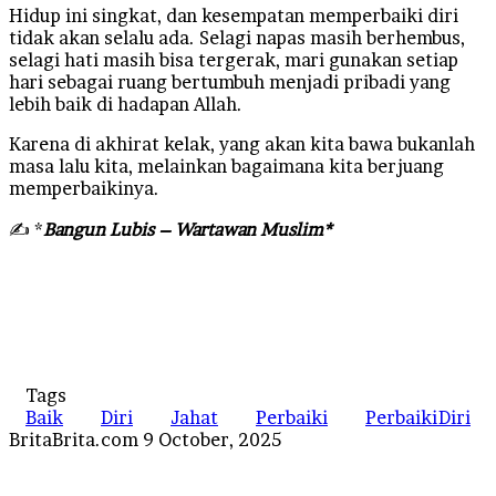
Hidup ini singkat, dan kesempatan memperbaiki diri
tidak akan selalu ada. Selagi napas masih berhembus,
selagi hati masih bisa tergerak, mari gunakan setiap
hari sebagai ruang bertumbuh menjadi pribadi yang
lebih baik di hadapan Allah.
Karena di akhirat kelak, yang akan kita bawa bukanlah
masa lalu kita, melainkan bagaimana kita berjuang
memperbaikinya.
✍️ *
Bangun Lubis – Wartawan Muslim*
Tags
Baik
Diri
Jahat
Perbaiki
PerbaikiDiri
Send
BritaBrita.com
9 October, 2025
an
email