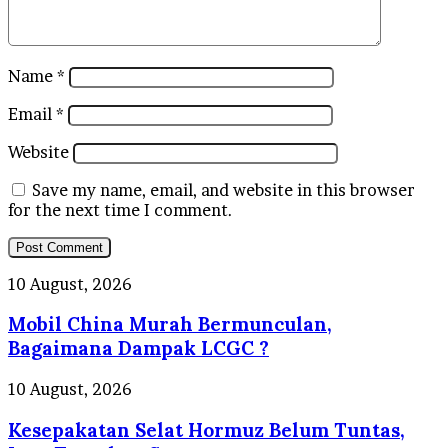
Name
*
Email
*
Website
Save my name, email, and website in this browser
for the next time I comment.
Mobil
10 August, 2026
China
Mobil China Murah Bermunculan,
Murah
Bermunculan,
Bagaimana Dampak LCGC ?
Bagaimana
Dampak
Kesepakatan
10 August, 2026
LCGC
Selat
?
Kesepakatan Selat Hormuz Belum Tuntas,
Hormuz