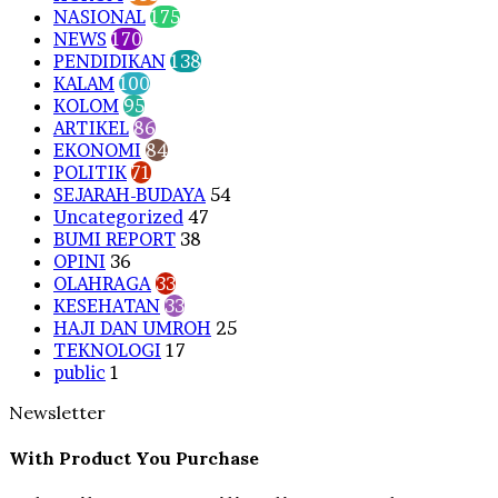
NASIONAL
175
NEWS
170
PENDIDIKAN
138
KALAM
100
KOLOM
95
ARTIKEL
86
EKONOMI
84
POLITIK
71
SEJARAH-BUDAYA
54
Uncategorized
47
BUMI REPORT
38
OPINI
36
OLAHRAGA
33
KESEHATAN
33
HAJI DAN UMROH
25
TEKNOLOGI
17
public
1
Newsletter
With Product You Purchase