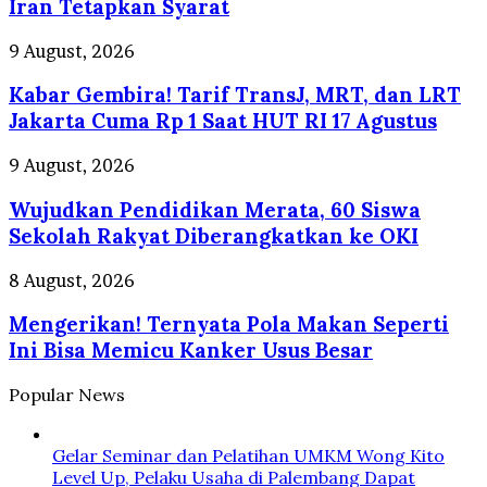
Belum
Iran Tetapkan Syarat
Tuntas,
Iran
Kabar
9 August, 2026
Tetapkan
Gembira!
Syarat
Kabar Gembira! Tarif TransJ, MRT, dan LRT
Tarif
TransJ,
Jakarta Cuma Rp 1 Saat HUT RI 17 Agustus
MRT,
dan
Wujudkan
9 August, 2026
LRT
Pendidikan
Jakarta
Wujudkan Pendidikan Merata, 60 Siswa
Merata,
Cuma
60
Sekolah Rakyat Diberangkatkan ke OKI
Rp
Siswa
1
Sekolah
Mengerikan!
8 August, 2026
Saat
Rakyat
Ternyata
HUT
Diberangkatkan
Mengerikan! Ternyata Pola Makan Seperti
Pola
RI
ke
Makan
Ini Bisa Memicu Kanker Usus Besar
17
OKI
Seperti
Agustus
Ini
Popular News
Bisa
Memicu
Kanker
Gelar Seminar dan Pelatihan UMKM Wong Kito
Usus
Level Up, Pelaku Usaha di Palembang Dapat