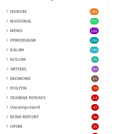
HUKUM
185
NASIONAL
171
NEWS
165
PENDIDIKAN
136
KALAM
100
KOLOM
95
ARTIKEL
86
EKONOMI
82
POLITIK
70
SEJARAH-BUDAYA
54
Uncategorized
47
BUMI REPORT
36
OPINI
35