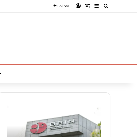
Log In
Random Article
Sidebar
Search for
Follow
Peneliti
BRIN
Kumpul
di
Istana,
Akan