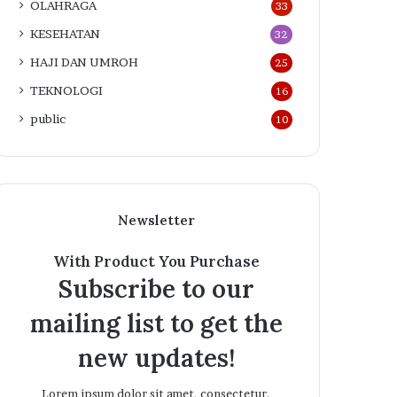
OLAHRAGA
33
KESEHATAN
32
HAJI DAN UMROH
25
TEKNOLOGI
16
public
10
Newsletter
With Product You Purchase
Subscribe to our
mailing list to get the
new updates!
Lorem ipsum dolor sit amet, consectetur.