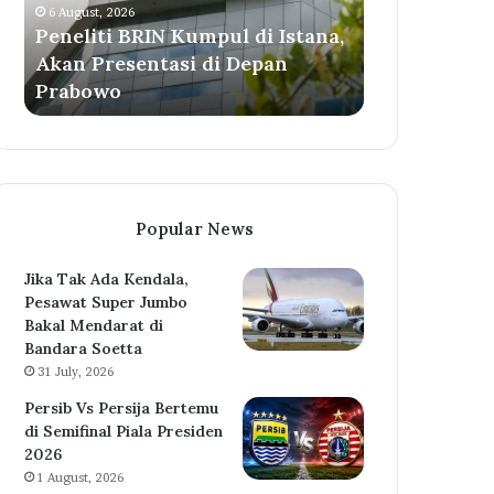
6 August, 2026
Presentasi
Peneliti BRIN Kumpul di Istana,
di
Akan Presentasi di Depan
Depan
Prabowo
Prabowo
Popular News
Jika Tak Ada Kendala,
Pesawat Super Jumbo
Bakal Mendarat di
Bandara Soetta
31 July, 2026
Persib Vs Persija Bertemu
di Semifinal Piala Presiden
2026
1 August, 2026