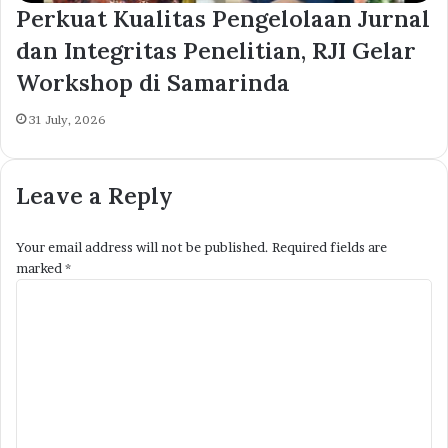
Perkuat Kualitas Pengelolaan Jurnal
dan Integritas Penelitian, RJI Gelar
Workshop di Samarinda
31 July, 2026
Leave a Reply
Your email address will not be published.
Required fields are
marked
*
C
o
m
m
e
n
t
*