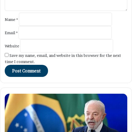
Name
*
Email
*
Website
Save my name, email, and website in this browser for the next
time I comment.
Harga
Tr
Pertamax
Um
Turun
Ha
Mulai
Ta
1
Pa
Agustus
Me