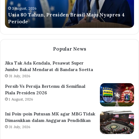
2026,
di
Ini
Is
2 August, 2026
Harga Pertamax Turun Mulai 1 Agustus 2026, Ini
Alasan
Tr
Alasan Pertamina
Pertamina
Co
Popular News
Jika Tak Ada Kendala, Pesawat Super
Jumbo Bakal Mendarat di Bandara Soetta
31 July, 2026
Persib Vs Persija Bertemu di Semifinal
Piala Presiden 2026
1 August, 2026
Ini Poin-poin Putusan MK agar MBG Tidak
Dimasukkan dalam Anggaran Pendidikan
31 July, 2026