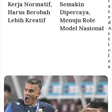
l
Kerja Normatif,
Semakin
a
Harus Berobah
Dipercaya,
t
e
Lebih Kreatif
Menuju Role
d
Model Nasional
A
r
t
i
c
l
e
s