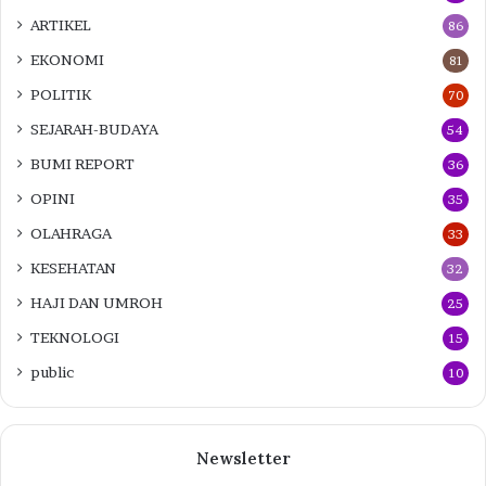
ARTIKEL
86
EKONOMI
81
POLITIK
70
SEJARAH-BUDAYA
54
BUMI REPORT
36
OPINI
35
OLAHRAGA
33
KESEHATAN
32
HAJI DAN UMROH
25
TEKNOLOGI
15
public
10
Newsletter