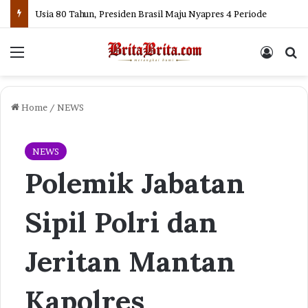
Usia 80 Tahun, Presiden Brasil Maju Nyapres 4 Periode
Menu
Log In
Se
Home
/
NEWS
NEWS
Polemik Jabatan
Sipil Polri dan
Jeritan Mantan
Kapolres