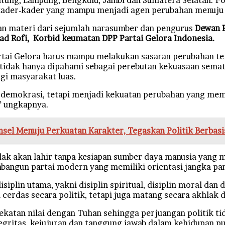
n kader-kader yang mampu menjadi agen perubahan menuj
an materi dari sejumlah narasumber dan pengurus
Dewan P
ad Rofi, Korbid keumatan DPP Partai Gelora Indonesia.
ai Gelora harus mampu melakukan sasaran perubahan terh
k tidak hanya dipahami sebagai perebutan kekuasaan sema
i masyarakat luas.
a demokrasi, tetapi menjadi kekuatan perubahan yang m
” ungkapnya.
sel Menuju Perkuatan Karakter, Tegaskan Politik Berbas
k akan lahir tanpa kesiapan sumber daya manusia yang me
mbangun partai modern yang memiliki orientasi jangka pa
siplin utama, yakni disiplin spiritual, disiplin moral dan d
erdas secara politik, tetapi juga matang secara akhlak d
edekatan nilai dengan Tuhan sehingga perjuangan politik t
gritas, kejujuran dan tanggung jawab dalam kehidupan pub