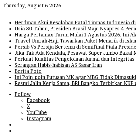
Thursday, August 6 2026
Breaking News
Herdman Akui Kesalahan Fatal Timnas Indonesia di
Usia 80 Tahun, Presiden Brasil Maju Nyapres 4 Per
Harga Pertamax Turun Mulai 1 Agustus 2026, Ini A
Travel Umrah-Haji Tawarkan Paket Menarik di Isla
Persib Vs Persija Bertemu di Semifinal Piala Presi
Jika Tak Ada Kendala, Pesawat Super Jumbo Bakal 
Perkuat Kualitas Pengelolaan Jurnal dan Integritas
Serangan Habis-habisan AS Sasar Iran
Berita Foto
Ini Poin-poin Putusan MK agar MBG Tidak Dimasuk
Resmi Jalin Kerja Sama, BRI Bangko Terbitkan KKP
Follow
Facebook
X
YouTube
Instagram
Log
In
Random