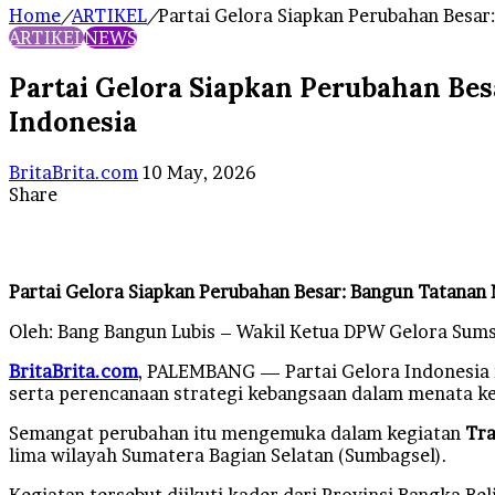
Home
/
ARTIKEL
/
Partai Gelora Siapkan Perubahan Besar:
ARTIKEL
NEWS
Partai Gelora Siapkan Perubahan Besa
Indonesia
Send
BritaBrita.com
10 May, 2026
an
Share
Facebook
X
LinkedIn
Tumblr
Pinterest
Reddit
VKontakte
Odnoklassniki
Pocket
WhatsApp
Telegram
Line
email
Partai Gelora Siapkan Perubahan Besar: Bangun Tatanan N
Oleh: Bang Bangun Lubis – Wakil Ketua DPW Gelora Sums
BritaBrita.com
, PALEMBANG — Partai Gelora Indonesia 
serta perencanaan strategi kebangsaan dalam menata ke
Semangat perubahan itu mengemuka dalam kegiatan
Tra
lima wilayah Sumatera Bagian Selatan (Sumbagsel).
Kegiatan tersebut diikuti kader dari Provinsi Bangka Be