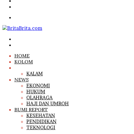
Article
Sidebar
Search
for
Menu
Search
for
Log
In
HOME
KOLOM
ARTIKEL
KALAM
NEWS
EKONOMI
HUKUM
OLAHRAGA
HAJI DAN UMROH
BUMI REPORT
KESEHATAN
PENDIDIKAN
TEKNOLOGI