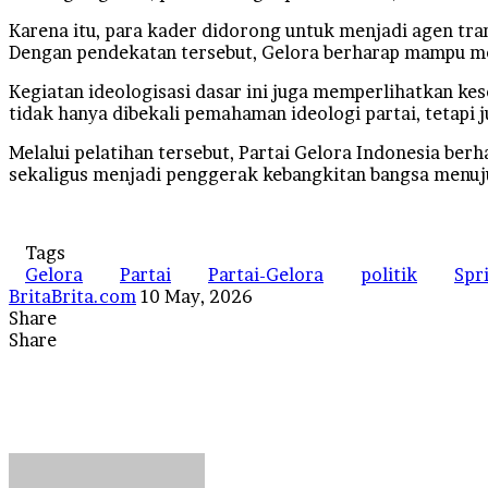
Karena itu, para kader didorong untuk menjadi agen tran
Dengan pendekatan tersebut, Gelora berharap mampu me
Kegiatan ideologisasi dasar ini juga memperlihatkan ke
tidak hanya dibekali pemahaman ideologi partai, tetap
Melalui pelatihan tersebut, Partai Gelora Indonesia be
sekaligus menjadi penggerak kebangkitan bangsa menuju 
Tags
Gelora
Partai
Partai-Gelora
politik
Spri
Send
BritaBrita.com
10 May, 2026
an
Share
Facebook
X
LinkedIn
Tumblr
Pinterest
Reddit
VKontakte
Odnoklassniki
Pocket
WhatsApp
Telegram
Line
email
Share
Facebook
X
LinkedIn
Tumblr
Pinterest
Reddit
VKontakte
Odnoklassniki
Pocket
Messenger
Messenger
WhatsApp
Telegram
Line
Share
Print
via
Email