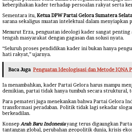
keberpihakan kader terhadap persoalan rakyat serta k
Sementara itu,
Ketua DPW Partai Gelora Sumatera Selatan
sarana sekaligus muatan intelektual dalam menyiapkan
Menurut Erza, penguatan ideologi kader sangat penting 
tengah masyarakat dengan gagasan dan solusi nyata.
“Seluruh proses pendidikan kader ini bukan hanya pengua
hati rakyat,” ujarnya.
Baca Juga
Penguatan Ideologisasi dan Metode IQNA P
Ia menambahkan, kader Partai Gelora harus mampu menja
demikian, partai tidak hanya tumbuh secara struktural, 
Para pemateri juga menekankan bahwa Partai Gelora Ind
transformasi peradaban. Politik tidak lagi sekadar slo
berkeadilan.
Konsep
Arah Baru Indonesia
yang terus digaungkan Part
tantangan global, perubahan geopolitik dunia, krisis e