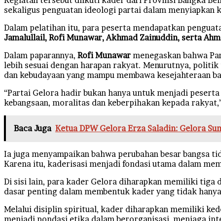
sekaligus penguatan ideologi partai dalam menyiapka
Dalam pelatihan itu, para peserta mendapatkan penguat
Jamalullail, Rofi Munawar, Akhmad Zainuddin, serta Ahm
Dalam paparannya,
Rofi Munawar
menegaskan bahwa Part
lebih sesuai dengan harapan rakyat. Menurutnya, politi
dan kebudayaan yang mampu membawa kesejahteraan bag
“Partai Gelora hadir bukan hanya untuk menjadi pesert
kebangsaan, moralitas dan keberpihakan kepada rakyat,
Baca Juga
Ketua DPW Gelora Erza Saladin: Gelora Sum
Ia juga menyampaikan bahwa perubahan besar bangsa tida
Karena itu, kaderisasi menjadi fondasi utama dalam me
Di sisi lain, para kader Gelora diharapkan memiliki tiga di
dasar penting dalam membentuk kader yang tidak hanya c
Melalui disiplin spiritual, kader diharapkan memiliki k
menjadi pondasi etika dalam berorganisasi, menjaga inte