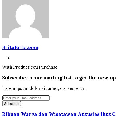
BritaBrita.com
Website
With Product You Purchase
Subscribe to our mailing list to get the new up
Lorem ipsum dolor sit amet, consectetur.
Enter
your
Email
address
Ribuan Warga dan Wisatawan Antusias Ikut C