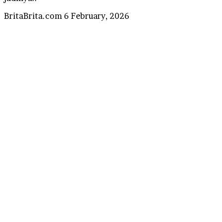
Send
BritaBrita.com
6 February, 2026
an
email