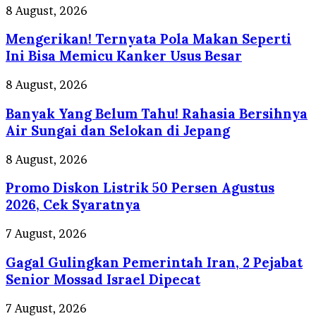
Mengerikan!
8 August, 2026
Ternyata
Mengerikan! Ternyata Pola Makan Seperti
Pola
Makan
Ini Bisa Memicu Kanker Usus Besar
Seperti
Ini
Banyak
8 August, 2026
Bisa
Yang
Memicu
Banyak Yang Belum Tahu! Rahasia Bersihnya
Belum
Kanker
Tahu!
Air Sungai dan Selokan di Jepang
Usus
Rahasia
Besar
Bersihnya
Promo
8 August, 2026
Air
Diskon
Sungai
Promo Diskon Listrik 50 Persen Agustus
Listrik
dan
50
2026, Cek Syaratnya
Selokan
Persen
di
Agustus
Gagal
7 August, 2026
Jepang
2026,
Gulingkan
Cek
Gagal Gulingkan Pemerintah Iran, 2 Pejabat
Pemerintah
Syaratnya
Iran,
Senior Mossad Israel Dipecat
2
Pejabat
Gelar
7 August, 2026