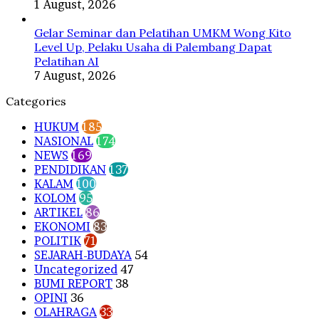
1 August, 2026
Gelar Seminar dan Pelatihan UMKM Wong Kito
Level Up, Pelaku Usaha di Palembang Dapat
Pelatihan AI
7 August, 2026
Categories
HUKUM
185
NASIONAL
174
NEWS
169
PENDIDIKAN
137
KALAM
100
KOLOM
95
ARTIKEL
86
EKONOMI
83
POLITIK
71
SEJARAH-BUDAYA
54
Uncategorized
47
BUMI REPORT
38
OPINI
36
OLAHRAGA
33