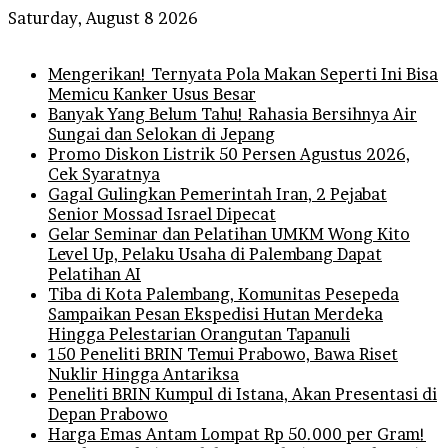
Saturday, August 8 2026
Breaking News
Mengerikan! Ternyata Pola Makan Seperti Ini Bisa
Memicu Kanker Usus Besar
Banyak Yang Belum Tahu! Rahasia Bersihnya Air
Sungai dan Selokan di Jepang
Promo Diskon Listrik 50 Persen Agustus 2026,
Cek Syaratnya
Gagal Gulingkan Pemerintah Iran, 2 Pejabat
Senior Mossad Israel Dipecat
Gelar Seminar dan Pelatihan UMKM Wong Kito
Level Up, Pelaku Usaha di Palembang Dapat
Pelatihan AI
Tiba di Kota Palembang, Komunitas Pesepeda
Sampaikan Pesan Ekspedisi Hutan Merdeka
Hingga Pelestarian Orangutan Tapanuli
150 Peneliti BRIN Temui Prabowo, Bawa Riset
Nuklir Hingga Antariksa
Peneliti BRIN Kumpul di Istana, Akan Presentasi di
Depan Prabowo
Harga Emas Antam Lompat Rp 50.000 per Gram!