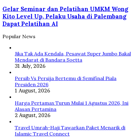
Senior
Seminar
Mossad
Gelar Seminar dan Pelatihan UMKM Wong
dan
Israel
Pelatihan
Kito Level Up, Pelaku Usaha di Palembang
Dipecat
UMKM
Dapat Pelatihan AI
Wong
Kito
Popular News
Level
Up,
Pelaku
Jika Tak Ada Kendala, Pesawat Super Jumbo Bakal
Usaha
Mendarat di Bandara Soetta
di
31 July, 2026
Palembang
Dapat
Persib Vs Persija Bertemu di Semifinal Piala
Pelatihan
Presiden 2026
AI
1 August, 2026
Harga Pertamax Turun Mulai 1 Agustus 2026, Ini
Alasan Pertamina
2 August, 2026
Travel Umrah-Haji Tawarkan Paket Menarik di
Islamic Travel Connect