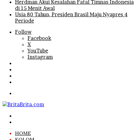
Herdman Akui Kesalahan Fatal Timnas Indonesia
di 15 Menit Awal
Usia 80 Tahun, Presiden Brasil Maju Nyapres 4
Periode
Follow
Facebook
X
YouTube
Instagram
Log
In
Random
Article
Sidebar
Search
for
Menu
Search
for
Log
In
HOME
KOLOM