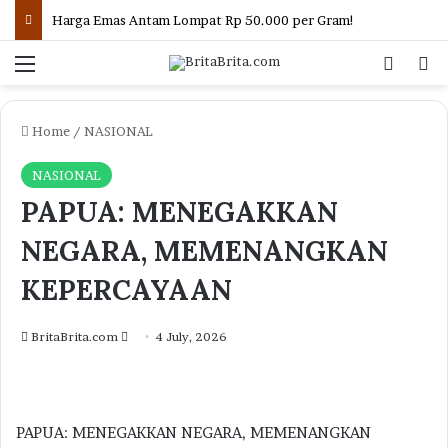
Herdman Akui Kesalahan Fatal Timnas Indonesia di 15 Menit Awal
Menu
Log In
Se
Home
/
NASIONAL
NASIONAL
PAPUA: MENEGAKKAN
NEGARA, MEMENANGKAN
KEPERCAYAAN
Send
BritaBrita.com
4 July, 2026
an
email
PAPUA: MENEGAKKAN NEGARA, MEMENANGKAN