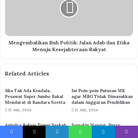
Mengembalikan Ruh Politik: Jalan Adab dan Etika
Menuju Kesejahteraan Rakyat
Related Articles
Jika Tak Ada Kendala,
Ini Poin-poin Putusan MK
Pesawat Super Jumbo Bakal
agar MBG Tidak Dimasukkan
Mendarat di Bandara Soetta
dalam Anggaran Pendidikan
31 July, 2026
31 July, 2026
Anindya Bakrie Temui Seskab
Semakin Hangat, Perry
Teddy Bahas Motor Listrik
Warjiyo Mundur dari
Nasional. Akankah Segera
Gubernur BI
Facebook
X
LinkedIn
WhatsApp
Telegram
Viber