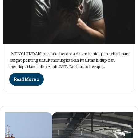
MENGHINDARI perilaku berdosa dalam kehidupan sehari-hari
sangat penting untuk meningkatkan kualitas hidup dan
mendapatkan ridho Allah SWT. Berikut beberapa…
Read More »
Kabar
Wu
Gembira!
Pe
Tarif
Me
TransJ,
60