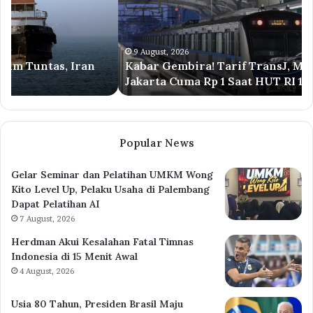
MRT,
Si
dan
Se
LRT
Ra
Jakarta
Di
9 August, 2026
Kabar Gembira! Tarif TransJ, MRT, dan LRT
Cuma
ke
Jakarta Cuma Rp 1 Saat HUT RI 17 Agustus
Rp
OK
1
Saat
HUT
RI
Popular News
17
Agustus
Gelar Seminar dan Pelatihan UMKM Wong
Kito Level Up, Pelaku Usaha di Palembang
Dapat Pelatihan AI
7 August, 2026
Herdman Akui Kesalahan Fatal Timnas
Indonesia di 15 Menit Awal
4 August, 2026
Usia 80 Tahun, Presiden Brasil Maju