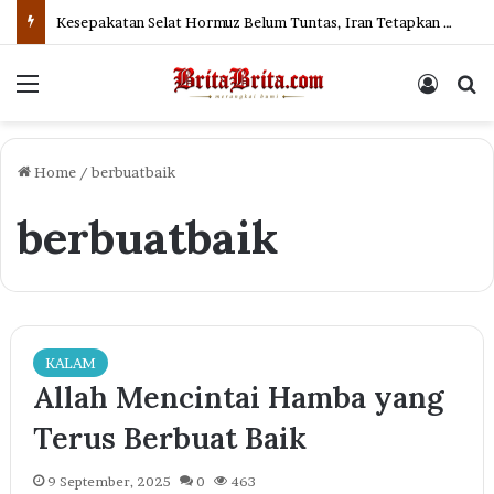
Kesepakatan Selat Hormuz Belum Tuntas, Iran Tetapkan Syarat
Menu
Log In
Se
Home
/
berbuatbaik
berbuatbaik
KALAM
Allah Mencintai Hamba yang
Terus Berbuat Baik
9 September, 2025
0
463