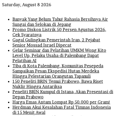
Saturday, August 8 2026
Breaking News
Banyak Yang Belum Tahu! Rahasia Bersihnya Air
Sungai dan Selokan di Jepang
Promo Diskon Listrik 50 Persen Agustus 2026,
Cek Syaratnya
Gagal Gulingkan Pemerintah Iran, 2 Pejabat
Senior Mossad Israel Dipecat
Gelar Seminar dan Pelatihan UMKM Wong Kito
Level Up, Pelaku Usaha di Palembang Dapat
Pelatihan AI
Tiba di Kota Palembang, Komunitas Pesepeda
Sampaikan Pesan Ekspedisi Hutan Merdeka
Hingga Pelestarian Orangutan Tapanuli
150 Peneliti BRIN Temui Prabowo, Bawa Riset
Nuklir Hingga Antariksa
Peneliti BRIN Kumpul di Istana, Akan Presentasi di
Depan Prabowo
Harga Emas Antam Lompat Rp 50.000 per Gram!
Herdman Akui Kesalahan Fatal Timnas Indonesia
di 15 Menit Awal