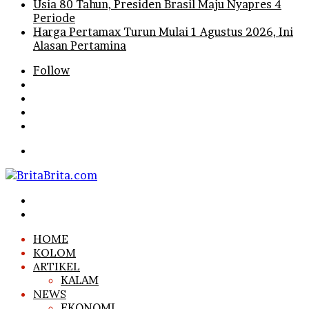
Usia 80 Tahun, Presiden Brasil Maju Nyapres 4
Periode
Harga Pertamax Turun Mulai 1 Agustus 2026, Ini
Alasan Pertamina
Follow
Log
In
Random
Article
Sidebar
Search
for
Menu
Search
for
Log
In
HOME
KOLOM
ARTIKEL
KALAM
NEWS
EKONOMI