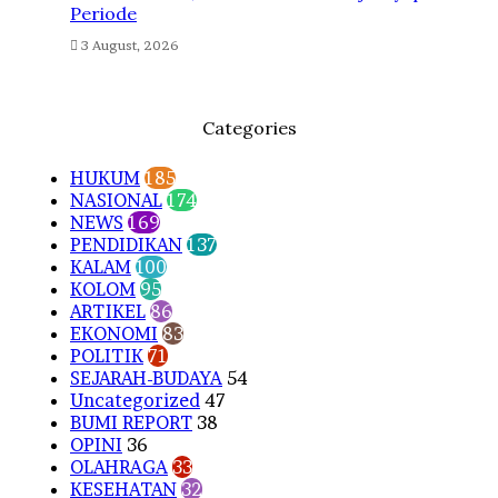
Periode
3 August, 2026
Categories
HUKUM
185
NASIONAL
174
NEWS
169
PENDIDIKAN
137
KALAM
100
KOLOM
95
ARTIKEL
86
EKONOMI
83
POLITIK
71
SEJARAH-BUDAYA
54
Uncategorized
47
BUMI REPORT
38
OPINI
36
OLAHRAGA
33
KESEHATAN
32