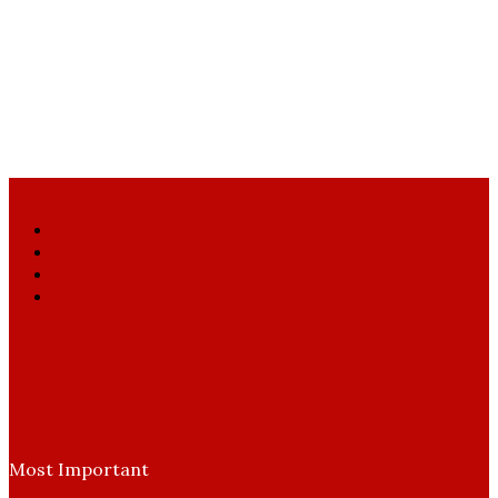
Facebook
X
YouTube
Instagram
Most Important