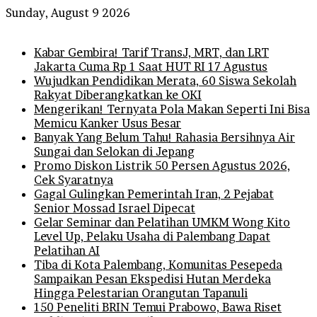
Sunday, August 9 2026
Breaking News
Kabar Gembira! Tarif TransJ, MRT, dan LRT
Jakarta Cuma Rp 1 Saat HUT RI 17 Agustus
Wujudkan Pendidikan Merata, 60 Siswa Sekolah
Rakyat Diberangkatkan ke OKI
Mengerikan! Ternyata Pola Makan Seperti Ini Bisa
Memicu Kanker Usus Besar
Banyak Yang Belum Tahu! Rahasia Bersihnya Air
Sungai dan Selokan di Jepang
Promo Diskon Listrik 50 Persen Agustus 2026,
Cek Syaratnya
Gagal Gulingkan Pemerintah Iran, 2 Pejabat
Senior Mossad Israel Dipecat
Gelar Seminar dan Pelatihan UMKM Wong Kito
Level Up, Pelaku Usaha di Palembang Dapat
Pelatihan AI
Tiba di Kota Palembang, Komunitas Pesepeda
Sampaikan Pesan Ekspedisi Hutan Merdeka
Hingga Pelestarian Orangutan Tapanuli
150 Peneliti BRIN Temui Prabowo, Bawa Riset