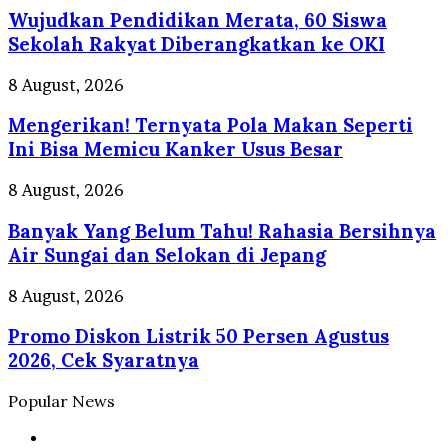
Jakarta
Wujudkan Pendidikan Merata, 60 Siswa
Merata,
Cuma
60
Sekolah Rakyat Diberangkatkan ke OKI
Rp
Siswa
1
Sekolah
Mengerikan!
8 August, 2026
Saat
Rakyat
Ternyata
HUT
Diberangkatkan
Mengerikan! Ternyata Pola Makan Seperti
Pola
RI
ke
Makan
Ini Bisa Memicu Kanker Usus Besar
17
OKI
Seperti
Agustus
Ini
Banyak
8 August, 2026
Bisa
Yang
Memicu
Banyak Yang Belum Tahu! Rahasia Bersihnya
Belum
Kanker
Tahu!
Air Sungai dan Selokan di Jepang
Usus
Rahasia
Besar
Bersihnya
Promo
8 August, 2026
Air
Diskon
Sungai
Promo Diskon Listrik 50 Persen Agustus
Listrik
dan
50
2026, Cek Syaratnya
Selokan
Persen
di
Agustus
Popular News
Jepang
2026,
Cek