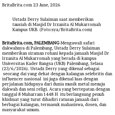
Send
BritaBrita.com
23 June, 2026
an
email
Ustadz Derry Sulaiman saat memberikan
tausiah di Masjid Dr Irzanita Al Mukarromah
Kampus UKB. (Foto:sya/BritaBrita.com)
BritaBrita.com, PALEMBANG
-Mengawali safari
dakwahnya di Palembang, Ustadz Derry Sulaiman
memberikan siraman rohani kepada jamaah Masjid Dr
Irzanita Al Mukarromah yang berada di kampus
Universitas Kader Bangsa (UKB) Palembang, Selasa
(23/6/2026). Ustadz Derry yang dikenal sebagai
seorang dai yang dekat dengan kalangan selebritis dan
influencer nasional ini juga dikenal luas dengan
perjalanan hidupnya dari dunia musik metal menuju
dakwah dan seni religi. Acara yang bertepatan dengan
tanggal 8 Muharram 1448 H itu berlangsung penuh
khidmat yang turut dihadiri ratusan jamaah dari
berbagai kalangan, termasuk mahasiswa, dosen, dan
masyarakat umum.