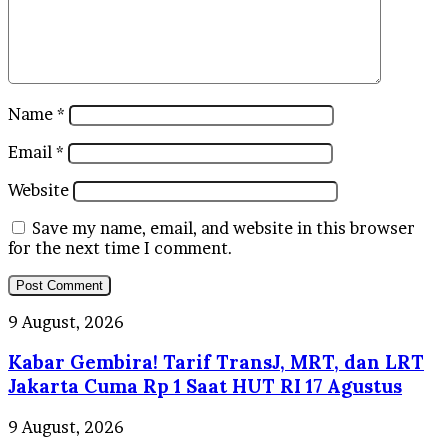
Name
*
Email
*
Website
Save my name, email, and website in this browser
for the next time I comment.
Kabar
9 August, 2026
Gembira!
Kabar Gembira! Tarif TransJ, MRT, dan LRT
Tarif
TransJ,
Jakarta Cuma Rp 1 Saat HUT RI 17 Agustus
MRT,
dan
Wujudkan
9 August, 2026
LRT
Pendidikan