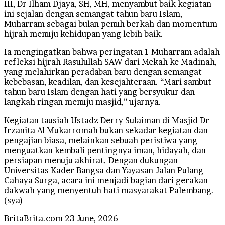
III, Dr Ilham Djaya, SH, MH, menyambut baik kegiatan
ini sejalan dengan semangat tahun baru Islam,
Muharram sebagai bulan penuh berkah dan momentum
hijrah menuju kehidupan yang lebih baik.
Ia mengingatkan bahwa peringatan 1 Muharram adalah
refleksi hijrah Rasulullah SAW dari Mekah ke Madinah,
yang melahirkan peradaban baru dengan semangat
kebebasan, keadilan, dan kesejahteraan. “Mari sambut
tahun baru Islam dengan hati yang bersyukur dan
langkah ringan menuju masjid,” ujarnya.
Kegiatan tausiah Ustadz Derry Sulaiman di Masjid Dr
Irzanita Al Mukarromah bukan sekadar kegiatan dan
pengajian biasa, melainkan sebuah peristiwa yang
menguatkan kembali pentingnya iman, hidayah, dan
persiapan menuju akhirat. Dengan dukungan
Universitas Kader Bangsa dan Yayasan Jalan Pulang
Cahaya Surga, acara ini menjadi bagian dari gerakan
dakwah yang menyentuh hati masyarakat Palembang.
(sya)
Send
BritaBrita.com
23 June, 2026