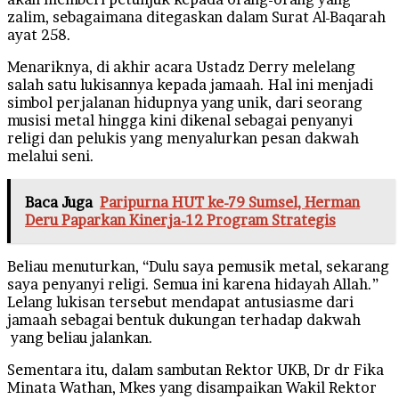
zalim, sebagaimana ditegaskan dalam Surat Al-Baqarah
ayat 258.
Menariknya, di akhir acara Ustadz Derry melelang
salah satu lukisannya kepada jamaah. Hal ini menjadi
simbol perjalanan hidupnya yang unik, dari seorang
musisi metal hingga kini dikenal sebagai penyanyi
religi dan pelukis yang menyalurkan pesan dakwah
melalui seni.
Baca Juga
Paripurna HUT ke-79 Sumsel, Herman
Deru Paparkan Kinerja-12 Program Strategis
Beliau menuturkan, “Dulu saya pemusik metal, sekarang
saya penyanyi religi. Semua ini karena hidayah Allah.”
Lelang lukisan tersebut mendapat antusiasme dari
jamaah sebagai bentuk dukungan terhadap dakwah
yang beliau jalankan.
Sementara itu, dalam sambutan Rektor UKB, Dr dr Fika
Minata Wathan, Mkes yang disampaikan Wakil Rektor