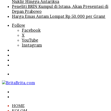
Nuklir Hingga Antariksa
Peneliti BRIN Kumpul di Istana, Akan Presentasi di
Depan Prabowo
Harga Emas Antam Lompat Rp 50.000 per Gram!
Follow
Facebook
X
YouTube
Instagram
Log
In
Random
Article
Sidebar
Search
for
Menu
Search
for
Log
In
HOME
KOLOM